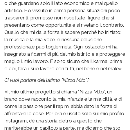
o che guardano solo il lato economico e mai quello
artistico. Ho vissuto in prima persona situazioni poco
trasparenti, promesse non rispettate, figure che si
presentano come opportunità e si rivelano il contrario.
Quello che mi dà la forza è sapere perché ho iniziato:
la musica è la mia voce, e nessuna delusione
professionale può togliermela. Ogni ostacolo mi ha
insegnato a fidarmi di più del mio istinto e a proteggere
meglio il mio lavoro. E sono sicuro che il karma, prima
o poi, farà il suo lavoro con tutti, nel bene e nel male».
Ci vuoi parlare dell'ultimo "Nizza M.to"?
«Il mio ultimo progetto si chiama “Nizza M.to”, un
brano dove racconto la mia infanzia e la mia città, e di
come la passione per il rap mi abbia dato la forza di
affrontare le cose. Per ora è uscito solo sul mio profilo
Instagram, c’è una storia dietro a questo che
meriterebbe un capitolo a parte, ma diciamo che sto