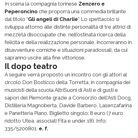
In scena la compagnia torinese
Zenzero e
Peperoncino
che proporrà una commedia brillante
dal titolo “
Gli angeli di Charlie
”. Lo spettacolo si
sviluppa attorno alle distinte personalità di tre attrici di
mezz’età disoccupate che, nell’ostinata ricerca della
felicità e della realizzazione personale, incorreranno in
disavventure comiche e situazioni paradossali, da cui
sapranno uscire alla fine vittoriose.
Il dopo teatro
A seguire verrà proposto un incontro con gli attori al
circolo Don Bosticco della Torretta, in compagnia dei
musicisti della scuola AltriSuoni di Asti e di gusti e
sapori del Piemonte grazie a Consorzio dell'Asti Docg,
Distilleria Magnoberta, Davide Barbero, Lasenzafarina
e Panetteria Piano. Biglietto singolo: 8 euro (7 euro
ridotto Utea, associati Fita e under 18). Info:
335/5200801.
e. f.