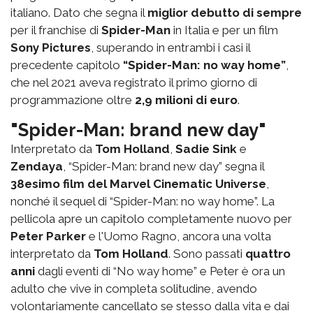
italiano. Dato che segna il
miglior debutto di sempre
per il franchise di
Spider-Man
in Italia e per un film
Sony Pictures
, superando in entrambi i casi il
precedente capitolo
“Spider-Man: no way home”
,
che nel 2021 aveva registrato il primo giorno di
programmazione oltre
2,9 milioni di euro
.
"Spider-Man: brand new day"
Interpretato da
Tom Holland
,
Sadie Sink
e
Zendaya
, “Spider-Man: brand new day” segna il
38esimo film del Marvel Cinematic Universe
,
nonché il sequel di “Spider-Man: no way home”. La
pellicola apre un capitolo completamente nuovo per
Peter Parker
e l'Uomo Ragno, ancora una volta
interpretato da
Tom Holland
. Sono passati
quattro
anni
dagli eventi di “No way home” e Peter è ora un
adulto che vive in completa solitudine, avendo
volontariamente cancellato se stesso dalla vita e dai