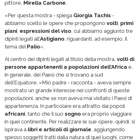
pittore,
Mirella Carbone
.
«Per questa mostra - spiega
Giorgia Tachis
-
abbiamo scelto le opere che propongono
volti
,
primi
piani
,
espressioni del viso
, cui abbiamo aggiunto tre
dipinti legati all’
Astigiano
, riguardanti, ad esempio, il
tema del
Palio
».
Al centro dei dipinti legati al titolo della mostra,
volti di
persone appartenenti a popolazioni dell’Africa
e,
in generale, dei Paesi che si trovano a sud
dell’Equatore. «Mio padre - racconta - aveva sempre
mostrato un grande interesse nei confronti di queste
popolazioni, anche se non aveva mai visitato i Paesi di
appartenenza. In particolare era attratto dai popoli
africani
, tanto che il suo
sogno
era proprio viaggiare
in quel continente. Per realizzare le sue opere, quindi, si
ispirava a
libri e articoli di giornale
, aggiungendo
spesso soggetti tratti dalla natura di quei luoghi, come