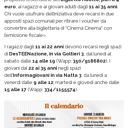
euro
, ai ragazzi e ai giovani adulti dagli
11 ai 35 anni
.
Chi vuole usufruire dell’iniziativa deve recarsi in due
appositi spazi comunali per ritirare i voucher da
convertire alla biglietteria di “Cinema Cinema” con
l’emissione fiscale».
I ragazzi dagli
11 ai 22 anni
devono recarsi negli spazi
di
DesTEENazione, in via Goltieri 3
, dal lunedì al
sabato dalle
14 alle 19
(Wapp:
350/9186802
). I
giovani dai
22 ai 35 anni
negli spazi
dell’
Informagiovani in via Natta 3
, da lunedì a
venerdì dalle
9 alle 12
; martedì e giovedì anche dalle
15 alle 17
(Wapp:
334/1155574
).