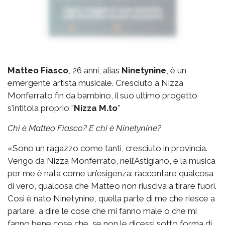
Matteo Fiasco
, 26 anni, alias
Ninetynine
, è un
emergente artista musicale. Cresciuto a Nizza
Monferrato fin da bambino, il suo ultimo progetto
s'intitola proprio "
Nizza M.to
"
Chi è Matteo Fiasco? E chi è Ninetynine?
«Sono un ragazzo come tanti, cresciuto in provincia.
Vengo da Nizza Monferrato, nell’Astigiano, e la musica
per me è nata come un’esigenza: raccontare qualcosa
di vero, qualcosa che Matteo non riusciva a tirare fuori.
Così è nato Ninetynine, quella parte di me che riesce a
parlare, a dire le cose che mi fanno male o che mi
fanno bene cose che, se non le dicessi sotto forma di