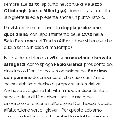
sempre alle
21.30
, appunto nel cortile di
Palazzo
Ottolenghi (corso Alfieri 350)
, dove è stata allestita
la biglietteria ed è presente anche un punto ristoro.
Prevista anche quest’anno la
doppia proiezione
quotidiana
, con l’appuntamento delle
17.30
nella
Sala Pastrone
del
Teatro Alfieri
(dove si tiene anche
quella serale in caso di maltempo).
Novità dell’edizione
2026
è la
promozione riservata
ai ragazzi
, come spiega
Fabio Grandi
, presidente del
cinecircolo Don Bosco. «In occasione del
60esimo
compleanno
del cinecircolo, che cade quest’anno -
indica - abbiamo deciso di proporre una iniziativa.
Anche se svolgiamo l’attività in modo indipendente a
servizio della città da diversi anni, le radici del
cinecircolo affondano nell’oratorio Don Bosco, vocato
all’attenzione verso i giovani. Per questo abbiamo
proposto l’estensione del
biglietto ridotto, pari a 4