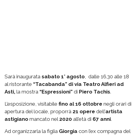
Sarà inaugurata
sabato 1° agosto
, dalle 16.30 alle 18
al ristorante
“Tacabanda” di via Teatro Alfieri ad
Asti,
la mostra
“Espressioni”
di
Piero Tachis
.
L’esposizione, visitabile
fino al 16 ottobre
negli orari di
apertura del locale, proporrà
21 opere
dell’
artista
astigiano
mancato nel
2020
all’età di
67 anni
.
Ad organizzarla la figlia
Giorgia
con l’ex compagna del