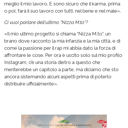
meglio il mio lavoro. E sono sicuro che il karma, prima
o poi, farà il suo lavoro con tutti, nel bene e nel male».
Ci vuoi parlare dell'ultimo "Nizza M.to"?
«Il mio ultimo progetto si chiama “Nizza M.to”, un
brano dove racconto la mia infanzia e la mia città, e di
come la passione per il rap mi abbia dato la forza di
affrontare le cose. Per ora è uscito solo sul mio profilo
Instagram, c’è una storia dietro a questo che
meriterebbe un capitolo a parte, ma diciamo che sto
ancora sistemando alcuni aspetti prima di poterlo
distribuire ufficialmente».