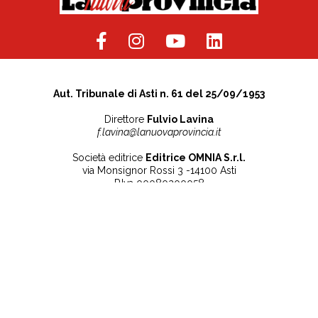
Aut. Tribunale di Asti n. 61 del 25/09/1953
Direttore
Fulvio Lavina
f.lavina@lanuovaprovincia.it
Società editrice
Editrice OMNIA S.r.l.
via Monsignor Rossi 3 -14100 Asti
P.Iva 00080200058
Contatti
Note legali
Tel:
+39 0141 532186
Privacy Policy
info@lanuovaprovincia.it
Cookie Policy
segreteria@lanuovaprovincia.it
Dichiarazione di
sito@lanuovaprovincia.it