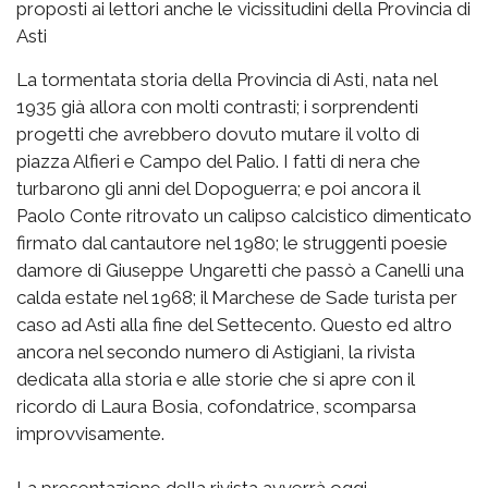
proposti ai lettori anche le vicissitudini della Provincia di
Asti
La tormentata storia della Provincia di Asti, nata nel
1935 già allora con molti contrasti; i sorprendenti
progetti che avrebbero dovuto mutare il volto di
piazza Alfieri e Campo del Palio. I fatti di nera che
turbarono gli anni del Dopoguerra; e poi ancora il
Paolo Conte ritrovato un calipso calcistico dimenticato
firmato dal cantautore nel 1980; le struggenti poesie
damore di Giuseppe Ungaretti che passò a Canelli una
calda estate nel 1968; il Marchese de Sade turista per
caso ad Asti alla fine del Settecento. Questo ed altro
ancora nel secondo numero di Astigiani, la rivista
dedicata alla storia e alle storie che si apre con il
ricordo di Laura Bosia, cofondatrice, scomparsa
improvvisamente.
La presentazione della rivista avverrà oggi