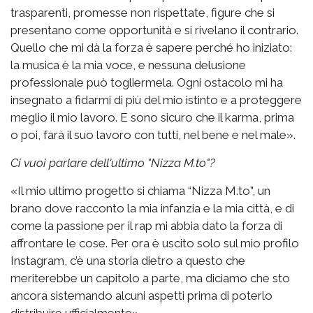
trasparenti, promesse non rispettate, figure che si
presentano come opportunità e si rivelano il contrario.
Quello che mi dà la forza è sapere perché ho iniziato:
la musica è la mia voce, e nessuna delusione
professionale può togliermela. Ogni ostacolo mi ha
insegnato a fidarmi di più del mio istinto e a proteggere
meglio il mio lavoro. E sono sicuro che il karma, prima
o poi, farà il suo lavoro con tutti, nel bene e nel male».
Ci vuoi parlare dell'ultimo "Nizza M.to"?
«Il mio ultimo progetto si chiama “Nizza M.to”, un
brano dove racconto la mia infanzia e la mia città, e di
come la passione per il rap mi abbia dato la forza di
affrontare le cose. Per ora è uscito solo sul mio profilo
Instagram, c’è una storia dietro a questo che
meriterebbe un capitolo a parte, ma diciamo che sto
ancora sistemando alcuni aspetti prima di poterlo
distribuire ufficialmente».