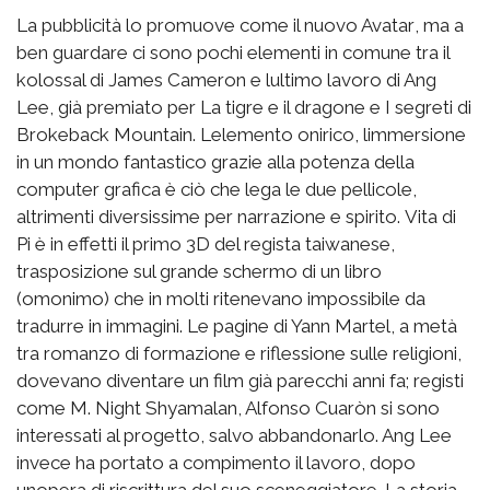
La pubblicità lo promuove come il nuovo Avatar, ma a
ben guardare ci sono pochi elementi in comune tra il
kolossal di James Cameron e lultimo lavoro di Ang
Lee, già premiato per La tigre e il dragone e I segreti di
Brokeback Mountain. Lelemento onirico, limmersione
in un mondo fantastico grazie alla potenza della
computer grafica è ciò che lega le due pellicole,
altrimenti diversissime per narrazione e spirito. Vita di
Pi è in effetti il primo 3D del regista taiwanese,
trasposizione sul grande schermo di un libro
(omonimo) che in molti ritenevano impossibile da
tradurre in immagini. Le pagine di Yann Martel, a metà
tra romanzo di formazione e riflessione sulle religioni,
dovevano diventare un film già parecchi anni fa; registi
come M. Night Shyamalan, Alfonso Cuaròn si sono
interessati al progetto, salvo abbandonarlo. Ang Lee
invece ha portato a compimento il lavoro, dopo
unopera di riscrittura del suo sceneggiatore. La storia