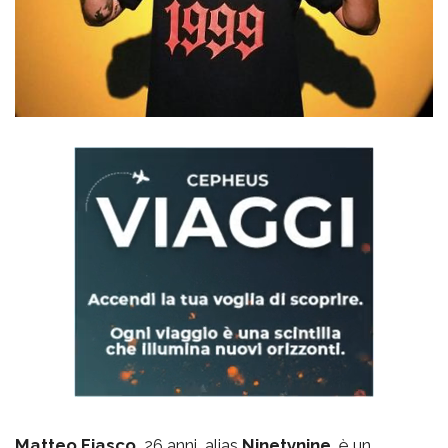
Matteo Fiasco
, 26 anni, alias
Ninetynine
, è un