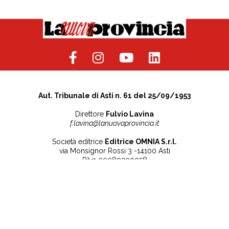
Aut. Tribunale di Asti n. 61 del 25/09/1953
Direttore
Fulvio Lavina
f.lavina@lanuovaprovincia.it
Società editrice
Editrice OMNIA S.r.l.
via Monsignor Rossi 3 -14100 Asti
P.Iva 00080200058
Contatti
Note legali
Tel:
+39 0141 532186
Privacy Policy