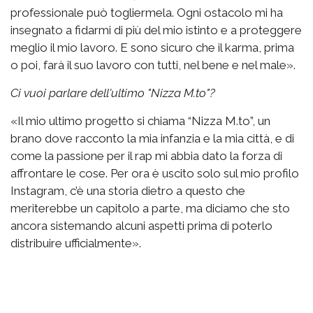
professionale può togliermela. Ogni ostacolo mi ha
insegnato a fidarmi di più del mio istinto e a proteggere
meglio il mio lavoro. E sono sicuro che il karma, prima
o poi, farà il suo lavoro con tutti, nel bene e nel male».
Ci vuoi parlare dell'ultimo "Nizza M.to"?
«Il mio ultimo progetto si chiama “Nizza M.to”, un
brano dove racconto la mia infanzia e la mia città, e di
come la passione per il rap mi abbia dato la forza di
affrontare le cose. Per ora è uscito solo sul mio profilo
Instagram, c’è una storia dietro a questo che
meriterebbe un capitolo a parte, ma diciamo che sto
ancora sistemando alcuni aspetti prima di poterlo
distribuire ufficialmente».