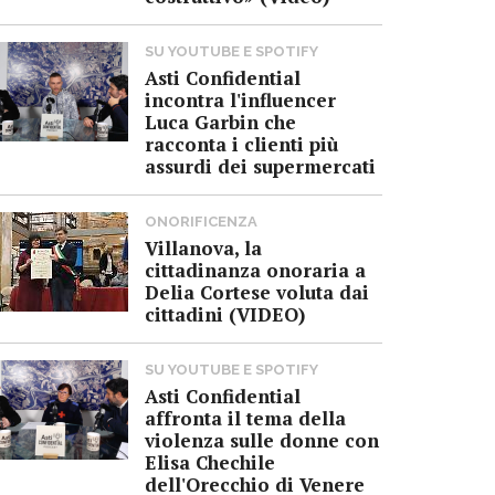
SU YOUTUBE E SPOTIFY
Asti Confidential
incontra l'influencer
Luca Garbin che
racconta i clienti più
assurdi dei supermercati
ONORIFICENZA
Villanova, la
cittadinanza onoraria a
Delia Cortese voluta dai
cittadini (VIDEO)
SU YOUTUBE E SPOTIFY
Asti Confidential
affronta il tema della
violenza sulle donne con
Elisa Chechile
dell'Orecchio di Venere