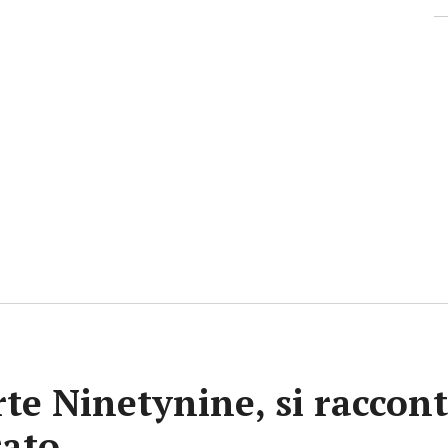
rte Ninetynine, si raccont
rato