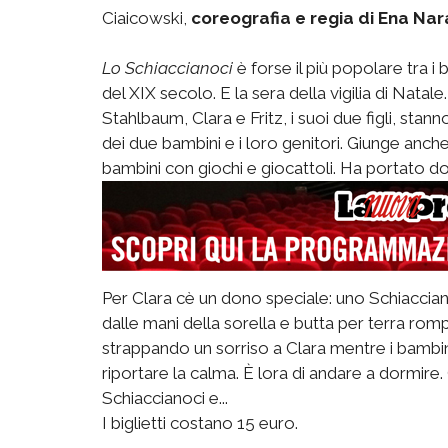
Ciaicowski,
coreografia e regia di Ena Nar
Lo Schiaccianoci
 è forse il più popolare tra i
del XIX secolo. E la sera della vigilia di Nat
Stahlbaum, Clara e Fritz, i suoi due figli, stanno
dei due bambini e i loro genitori. Giunge anch
bambini con giochi e giocattoli. Ha portato don
Per Clara cè un dono speciale: uno Schiaccian
dalle mani della sorella e butta per terra 
strappando un sorriso a Clara mentre i bambini
riportare la calma. È lora di andare a dormir
Schiaccianoci e...
I biglietti costano 15 euro.