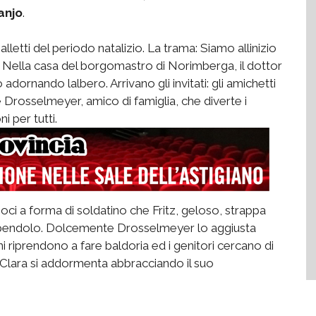
anjo
.
 balletti del periodo natalizio. La trama: Siamo allinizio
ale. Nella casa del borgomastro di Norimberga, il dottor
 adornando lalbero. Arrivano gli invitati: gli amichetti
e Drosselmeyer, amico di famiglia, che diverte i
i per tutti.
oci a forma di soldatino che Fritz, geloso, strappa
rompendolo. Dolcemente Drosselmeyer lo aggiusta
 riprendono a fare baldoria ed i genitori cercano di
e. Clara si addormenta abbracciando il suo