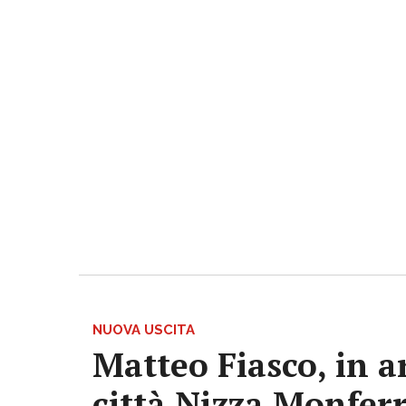
NUOVA USCITA
Matteo Fiasco, in a
città Nizza Monfer