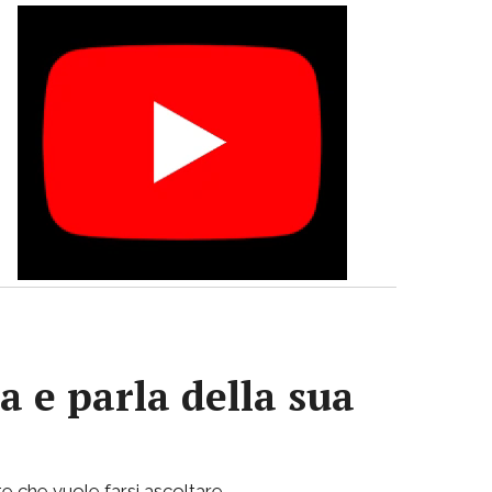
a e parla della sua
e che vuole farsi ascoltare