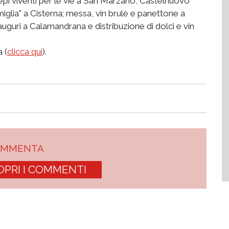
epi viventi per le vie a San Marzano, Castelnuovo
miglia" a Cisterna; messa, vin brulè e panettone a
auguri a Calamandrana e distribuzione di dolci e vin
 (
clicca qui
).
OMMENTA
OPRI I COMMENTI