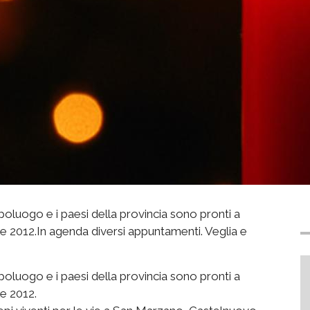
oluogo e i paesi della provincia sono pronti a
ale 2012.In agenda diversi appuntamenti. Veglia e
oluogo e i paesi della provincia sono pronti a
le 2012.