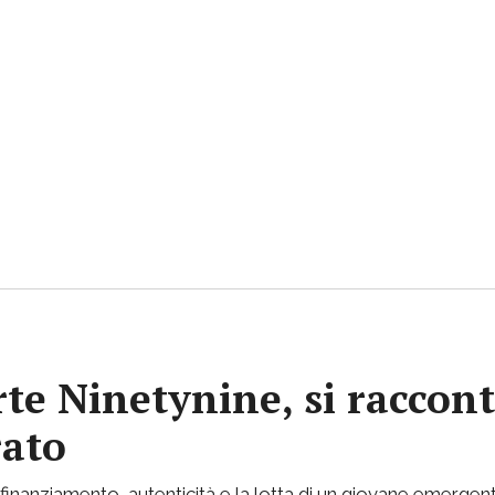
rte Ninetynine, si raccont
rato
inanziamento, autenticità e la lotta di un giovane emergent