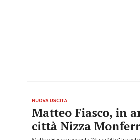
NUOVA USCITA
Matteo Fiasco, in a
città Nizza Monfer
Matteo Fiasco racconta "Nizza M.to" tra autof