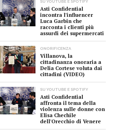
SU YOUTUBE E SPOTIFY
Asti Confidential
incontra l'influencer
Luca Garbin che
racconta i clienti più
assurdi dei supermercati
ONORIFICENZA
Villanova, la
cittadinanza onoraria a
Delia Cortese voluta dai
cittadini (VIDEO)
SU YOUTUBE E SPOTIFY
Asti Confidential
affronta il tema della
violenza sulle donne con
Elisa Chechile
dell'Orecchio di Venere