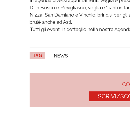
In agenda diversi appuntamenti. Veglia e pres
Don Bosco e Revigliasco; veglia e "canti in fa
Nizza, San Damiano e Vinchio; brindisi per gli 
brulè anche ad Asti.
Tutti gli eventi in dettaglio nella nostra Agenda
TAG
NEWS
C
SCRIVI/SC