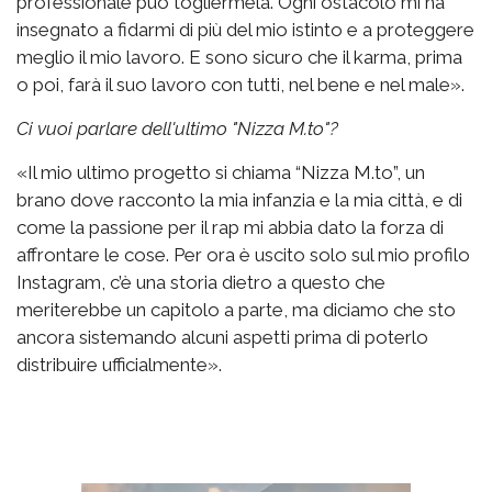
professionale può togliermela. Ogni ostacolo mi ha
insegnato a fidarmi di più del mio istinto e a proteggere
meglio il mio lavoro. E sono sicuro che il karma, prima
o poi, farà il suo lavoro con tutti, nel bene e nel male».
Ci vuoi parlare dell'ultimo "Nizza M.to"?
«Il mio ultimo progetto si chiama “Nizza M.to”, un
brano dove racconto la mia infanzia e la mia città, e di
come la passione per il rap mi abbia dato la forza di
affrontare le cose. Per ora è uscito solo sul mio profilo
Instagram, c’è una storia dietro a questo che
meriterebbe un capitolo a parte, ma diciamo che sto
ancora sistemando alcuni aspetti prima di poterlo
distribuire ufficialmente».