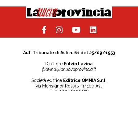
Aut. Tribunale di Asti n. 61 del 25/09/1953
Direttore
Fulvio Lavina
f.lavina@lanuovaprovincia.it
Società editrice
Editrice OMNIA S.r.l.
via Monsignor Rossi 3 -14100 Asti
P.Iva 00080200058
Contatti
Note legali
Tel:
+39 0141 532186
Privacy Policy
info@lanuovaprovincia.it
Cookie Policy