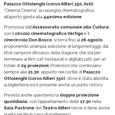
Palazzo Ottolenghi (corso Alfieri 350, Asti)
,
“Cinema Cinema”, la rassegna cinematografica
all’aperto giunta alla
44esima edizione
.
Promossa dall’
Assessorato comunale alla Cultura
con il
circolo cinematografico Vertigo
e il
cinecircolo Don Bosco
, si terrà fino al
26 agosto
proponendo un’ampia selezione di lungometraggi, dai
titoli campioni d’incasso della stagione che sta per
terminare ai film cult (restaurati e digitalizzati), per un
totale di
29 proiezioni
. Proiezioni che cominciano
sempre alle
21.30
, appunto nel cortile di
Palazzo
Ottolenghi (corso Alfieri 350)
, dove è stata allestita
la biglietteria ed è presente anche un punto ristoro.
Prevista anche quest’anno la
doppia proiezione
quotidiana
, con l’appuntamento delle
17.30
nella
Sala Pastrone
del
Teatro Alfieri
(dove si tiene anche
quella serale in caso di maltempo).