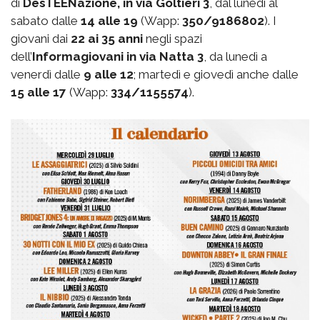
di
DesTEENazione, in via Goltieri 3
, dal lunedì al
sabato dalle
14 alle 19
(Wapp:
350/9186802
). I
giovani dai
22 ai 35 anni
negli spazi
dell’
Informagiovani in via Natta 3
, da lunedì a
venerdì dalle
9 alle 12
; martedì e giovedì anche dalle
15 alle 17
(Wapp:
334/1155574
).