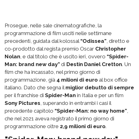
Prosegue, nelle sale cinematografiche, la
programmazione di film usciti nelle settimane
precedenti, guidata dal kolossal
“Odissea”
, diretto e
co-prodotto dal regista premio Oscar
Christopher
Nolan
, e dal titolo che è uscito ieri, ovvero
“Spider-
Man: brand new day”
di
Destin Daniel Cretton
. Un
film che ha incassato, nel primo giorno di
programmazione, già
4 milioni di euro
al box office
italiano. Dato che segna il
miglior debutto di sempre
per il franchise di
Spider-Man
in Italia e per un film
Sony Pictures
, superando in entrambi i casi il
precedente capitolo
“Spider-Man: no way home”
,
che nel 2021 aveva registrato il primo giorno di
programmazione oltre
2,9 milioni di euro
.