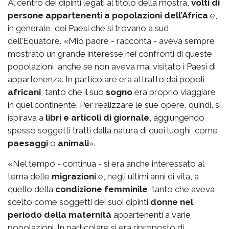
Al centro dei dipinti legati al titolo della mostra,
volti di
persone appartenenti a popolazioni dell’Africa
e,
in generale, dei Paesi che si trovano a sud
dell’Equatore. «Mio padre - racconta - aveva sempre
mostrato un grande interesse nei confronti di queste
popolazioni, anche se non aveva mai visitato i Paesi di
appartenenza. In particolare era attratto dai popoli
africani
, tanto che il suo
sogno
era proprio viaggiare
in quel continente. Per realizzare le sue opere, quindi, si
ispirava a
libri e articoli di giornale
, aggiungendo
spesso soggetti tratti dalla natura di quei luoghi, come
paesaggi
o
animali
».
«Nel tempo - continua - si era anche interessato al
tema delle
migrazioni
e, negli ultimi anni di vita, a
quello della
condizione femminile
, tanto che aveva
scelto come soggetti dei suoi dipinti
donne nel
periodo della maternità
appartenenti a varie
popolazioni. In particolare si era riproposto di