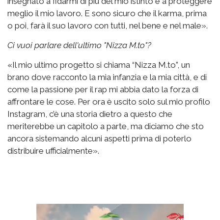
insegnato a fidarmi di più del mio istinto e a proteggere
meglio il mio lavoro. E sono sicuro che il karma, prima
o poi, farà il suo lavoro con tutti, nel bene e nel male».
Ci vuoi parlare dell'ultimo "Nizza M.to"?
«Il mio ultimo progetto si chiama “Nizza M.to”, un
brano dove racconto la mia infanzia e la mia città, e di
come la passione per il rap mi abbia dato la forza di
affrontare le cose. Per ora è uscito solo sul mio profilo
Instagram, c’è una storia dietro a questo che
meriterebbe un capitolo a parte, ma diciamo che sto
ancora sistemando alcuni aspetti prima di poterlo
distribuire ufficialmente».