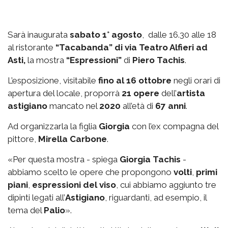
Sarà inaugurata
sabato 1° agosto
, dalle 16.30 alle 18
al ristorante
“Tacabanda” di via Teatro Alfieri ad
Asti,
la mostra
“Espressioni”
di
Piero Tachis
.
L’esposizione, visitabile
fino al 16 ottobre
negli orari di
apertura del locale, proporrà
21 opere
dell’
artista
astigiano
mancato nel
2020
all’età di
67 anni
.
Ad organizzarla la figlia
Giorgia
con l’ex compagna del
pittore,
Mirella Carbone
.
«Per questa mostra - spiega
Giorgia Tachis
-
abbiamo scelto le opere che propongono
volti
,
primi
piani
,
espressioni del viso
, cui abbiamo aggiunto tre
dipinti legati all’
Astigiano
, riguardanti, ad esempio, il
tema del
Palio
».