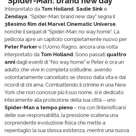
"Spider-Man: brand new day"
Interpretato da
Tom Holland
,
Sadie Sink
e
Zendaya
, “Spider-Man: brand new day” segna il
38esimo film del Marvel Cinematic Universe
,
nonché il sequel di “Spider-Man: no way home”. La
pellicola apre un capitolo completamente nuovo per
Peter Parker
e l'Uomo Ragno, ancora una volta
interpretato da
Tom Holland
. Sono passati
quattro
anni
dagli eventi di “No way home” e Peter è ora un
adulto che vive in completa solitudine, avendo
volontariamente cancellato se stesso dalla vita e dai
ricordi di chi ama. Combattendo il crimine in una New
York che non conosce più il suo nome, si è dedicato
interamente alla protezione della sua città – uno
Spider-Man a tempo pieno
– ma con l’intensificarsi
delle sue responsabilità, la pressione scatena una
sorprendente evoluzione fisica che mette a
repentaglio la sua stessa esistenza, mentre una nuova