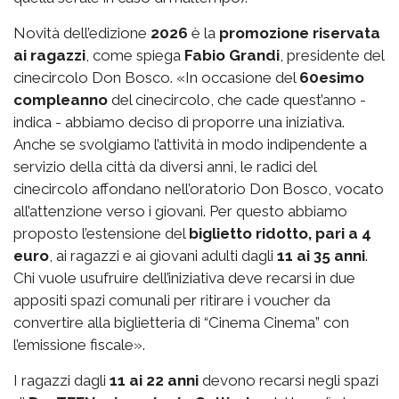
Novità dell’edizione
2026
è la
promozione riservata
ai ragazzi
, come spiega
Fabio Grandi
, presidente del
cinecircolo Don Bosco. «In occasione del
60esimo
compleanno
del cinecircolo, che cade quest’anno -
indica - abbiamo deciso di proporre una iniziativa.
Anche se svolgiamo l’attività in modo indipendente a
servizio della città da diversi anni, le radici del
cinecircolo affondano nell’oratorio Don Bosco, vocato
all’attenzione verso i giovani. Per questo abbiamo
proposto l’estensione del
biglietto ridotto, pari a 4
euro
, ai ragazzi e ai giovani adulti dagli
11 ai 35 anni
.
Chi vuole usufruire dell’iniziativa deve recarsi in due
appositi spazi comunali per ritirare i voucher da
convertire alla biglietteria di “Cinema Cinema” con
l’emissione fiscale».
I ragazzi dagli
11 ai 22 anni
devono recarsi negli spazi