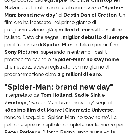
co-prodotto dal regista premio Oscar
Christopher
Nolan
, e dal titolo che è uscito ieri, ovvero
“Spider-
Man: brand new day”
di
Destin Daniel Cretton
. Un
film che ha incassato, nel primo giorno di
programmazione, già
4 milioni di euro
al box office
italiano. Dato che segna il
miglior debutto di sempre
per il franchise di
Spider-Man
in Italia e per un film
Sony Pictures
, superando in entrambi i casi il
precedente capitolo
“Spider-Man: no way home”
,
che nel 2021 aveva registrato il primo giorno di
programmazione oltre
2,9 milioni di euro
.
"Spider-Man: brand new day"
Interpretato da
Tom Holland
,
Sadie Sink
e
Zendaya
, “Spider-Man: brand new day” segna il
38esimo film del Marvel Cinematic Universe
,
nonché il sequel di “Spider-Man: no way home”. La
pellicola apre un capitolo completamente nuovo per
Peter Parker
e l'Uomo Ragno, ancora una volta