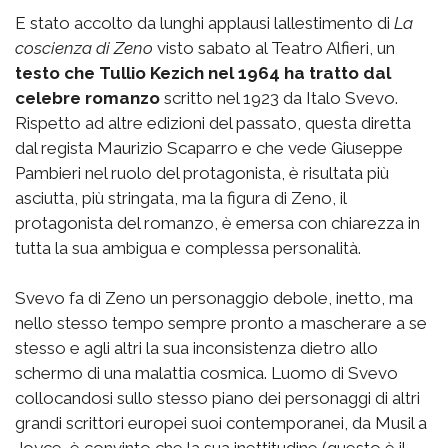
E stato accolto da lunghi applausi lallestimento di 
La
coscienza di Zeno
 visto sabato al Teatro Alfieri, un
testo che Tullio Kezich nel 1964 ha tratto dal
celebre romanzo
scritto nel 1923 da Italo Svevo.
Rispetto ad altre edizioni del passato, questa diretta
dal regista Maurizio Scaparro e che vede Giuseppe
Pambieri nel ruolo del protagonista, è risultata più
asciutta, più stringata, ma la figura di Zeno, il
protagonista del romanzo, è emersa con chiarezza in
tutta la sua ambigua e complessa personalità.
Svevo fa di Zeno un personaggio debole, inetto, ma
nello stesso tempo sempre pronto a mascherare a se
stesso e agli altri la sua inconsistenza dietro allo
schermo di una malattia cosmica. Luomo di Svevo 
collocandosi sullo stesso piano dei personaggi di altri
grandi scrittori europei suoi contemporanei, da Musil a
Joyce  è convinto che la sua inettitudine (questo è il