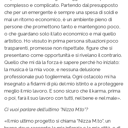
complesso e complicato. Partendo dal presupposto
che per un emergente è sempre una spesa di soldi e
mai un ritorno economico, è un ambiente pieno di
persone che promettono tanto e mantengono poco,
o che guardano solo il lato economico e mai quello
artistico. Ho vissuto in prima persona situazioni poco
trasparenti, promesse non rispettate, figure che si
presentano come opportunità e si rivelano il contrario.
Quello che mi dà la forza è sapere perché ho iniziato:
la musica è la mia voce, e nessuna delusione
professionale può togliermela. Ogni ostacolo mi ha
insegnato a fidarmi di più del mio istinto e a proteggere
meglio il mio lavoro. E sono sicuro che il karma, prima
o poi, farà il suo lavoro con tutti, nel bene e nel male».
Ci vuoi parlare dell'ultimo "Nizza M.to"?
«Il mio ultimo progetto si chiama “Nizza M.to”, un
brano dove racconto la mia infanzia e la mia città, e di