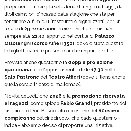
proponendo un’ampia selezione di lungometraggi, dai
titoli campioni d’incasso della stagione che sta per
terminare ai film cult (restaurati e digitalizzati), per un
totale di
29 proiezioni
. Proiezioni che cominciano
sempre alle
21.30
, appunto nel cortile di
Palazzo
Ottolenghi (corso Alfieri 350)
, dove è stata allestita
la biglietteria ed è presente anche un punto ristoro.
Prevista anche quest’anno la
doppia proiezione
quotidiana
, con l’appuntamento delle
17.30
nella
Sala Pastrone
del
Teatro Alfieri
(dove si tiene anche
quella serale in caso di maltempo).
Novità dell’edizione
2026
è la
promozione riservata
ai ragazzi
, come spiega
Fabio Grandi
, presidente del
cinecircolo Don Bosco. «In occasione del
60esimo
compleanno
del cinecircolo, che cade quest’anno -
indica - abbiamo deciso di proporre una iniziativa.