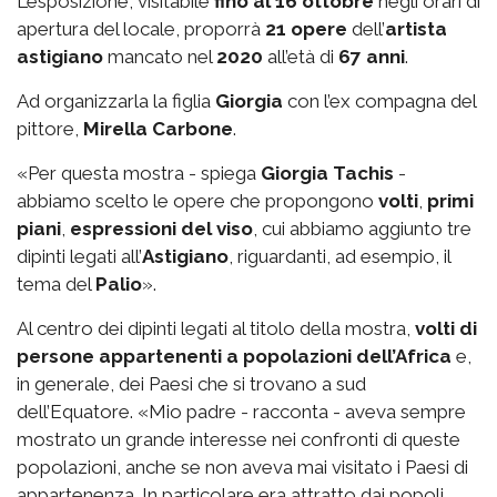
L’esposizione, visitabile
fino al 16 ottobre
negli orari di
apertura del locale, proporrà
21 opere
dell’
artista
astigiano
mancato nel
2020
all’età di
67 anni
.
Ad organizzarla la figlia
Giorgia
con l’ex compagna del
pittore,
Mirella Carbone
.
«Per questa mostra - spiega
Giorgia Tachis
-
abbiamo scelto le opere che propongono
volti
,
primi
piani
,
espressioni del viso
, cui abbiamo aggiunto tre
dipinti legati all’
Astigiano
, riguardanti, ad esempio, il
tema del
Palio
».
Al centro dei dipinti legati al titolo della mostra,
volti di
persone appartenenti a popolazioni dell’Africa
e,
in generale, dei Paesi che si trovano a sud
dell’Equatore. «Mio padre - racconta - aveva sempre
mostrato un grande interesse nei confronti di queste
popolazioni, anche se non aveva mai visitato i Paesi di
appartenenza. In particolare era attratto dai popoli