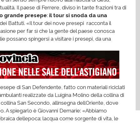
alità. Il paese di Ferrere, diviso in tante frazioni tra di
co grande presepe
:
il tour si snoda da una
ei Battuti. «Il tour dei nove presepi  racconta il
asione per far sì che la gente del paese conosca
lie possano spingersi a visitare i presepi, da una
esepe di San Defendente, fatto con materiali riciclati
 ambulanti realizzate da Luigina Molino della collina di
collina San Secondo, allinsegna dellOriente, dove
mo. A spiegarlo è Giovanni Demarie: «Abbiamo
ebraica dellepoca: lacqua come sorgente di vita, le