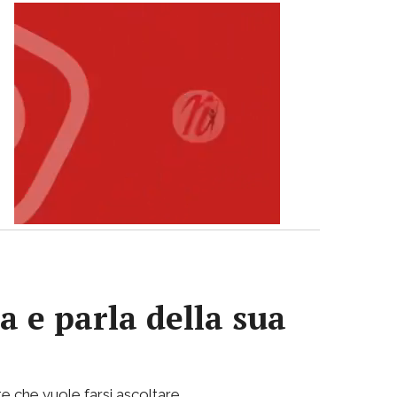
a e parla della sua
e che vuole farsi ascoltare