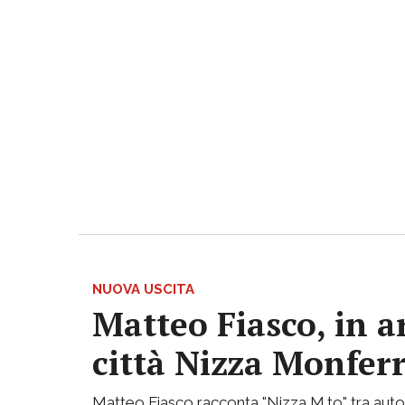
NUOVA USCITA
Matteo Fiasco, in a
città Nizza Monfer
Matteo Fiasco racconta "Nizza M.to" tra autof