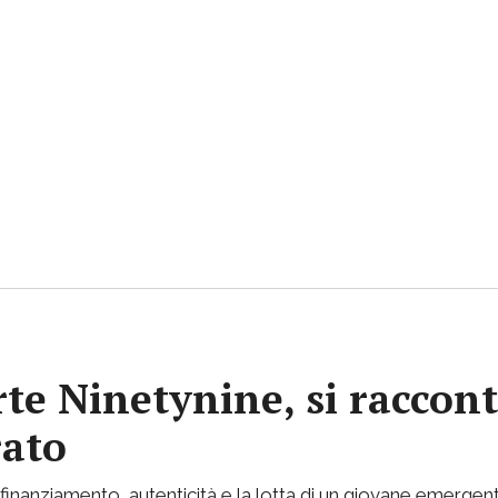
rte Ninetynine, si raccont
rato
inanziamento, autenticità e la lotta di un giovane emergent