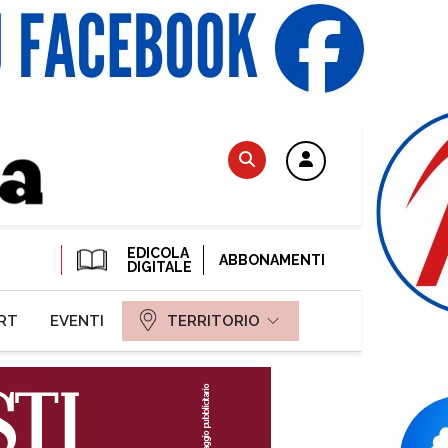
EDICOLA
ABBONAMENTI
DIGITALE
RT
EVENTI
TERRITORIO