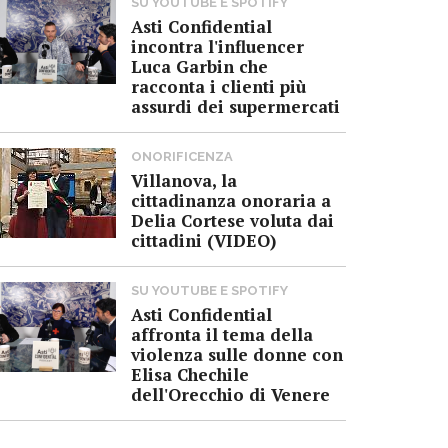
SU YOUTUBE E SPOTIFY
Asti Confidential
incontra l'influencer
Luca Garbin che
racconta i clienti più
assurdi dei supermercati
ONORIFICENZA
Villanova, la
cittadinanza onoraria a
Delia Cortese voluta dai
cittadini (VIDEO)
SU YOUTUBE E SPOTIFY
Asti Confidential
affronta il tema della
violenza sulle donne con
Elisa Chechile
dell'Orecchio di Venere