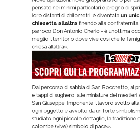
pensato nei minimi particolari e pregno di spiritu
loro distanti di chilometri, è diventata
un uni
chiesetta allaltra
finendo alla confraternita d
parroco Don Antonio Cherio - è unottima occ
meglio il territorio dove vive così che le famig
chiesa allaltra».
Dal percorso di sabbia di San Rocchetto, al pr
e tappi di sughero, alle miniature dei mestieri
San Giuseppe. Imponente il lavoro svolto alla 
ogni oggetto è avvolto da un forte simbolis
studiato ogni piccolo dettaglio, la tradizione 
colombe (vive) simbolo di pace».