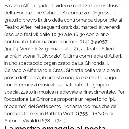
Palazzo Alfieri, gadget, video e realizzazioni esclusive
della Fondazione Gabriele Accomazzo. L’ingresso è
gratuito previo il ritiro della contromarca disponibile al
Teatro Alfieri nei seguenti orari: dal martedì al venerdì
(escluso festivi) dalle 10,30 alle 16,30 con orario
continuato. Informazioni ai numeri 0141.399057 –
39904. Venerdì 24 gennaio, alle 21, al Teatro Alfieri
andrà in scena “Il Divorzio”, l’ultima commedia di Alfieri,
in uno spettacolo organizzato da La Ghironda, il
Cenacolo Alfieriano e Crasl. Si tratta della versione in
prosa dell’opera, il cui testo originale è molto lungo,
con intermezzi musicali suonati dal noto gruppo
specializzato in musica medievale e rinascimentale. Per
l’occasione La Ghironda proporrà un repertorio “più
moderno”, del Settecento, richiamando musiche del
compositore Gian Battista Viotti (1755 - 1824) e di
Antonio Vivaldi (1678 - 1741).
La mostra omaggio al poeta