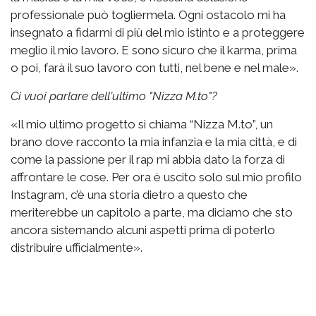
professionale può togliermela. Ogni ostacolo mi ha
insegnato a fidarmi di più del mio istinto e a proteggere
meglio il mio lavoro. E sono sicuro che il karma, prima
o poi, farà il suo lavoro con tutti, nel bene e nel male».
Ci vuoi parlare dell'ultimo "Nizza M.to"?
«Il mio ultimo progetto si chiama “Nizza M.to”, un
brano dove racconto la mia infanzia e la mia città, e di
come la passione per il rap mi abbia dato la forza di
affrontare le cose. Per ora è uscito solo sul mio profilo
Instagram, c’è una storia dietro a questo che
meriterebbe un capitolo a parte, ma diciamo che sto
ancora sistemando alcuni aspetti prima di poterlo
distribuire ufficialmente».