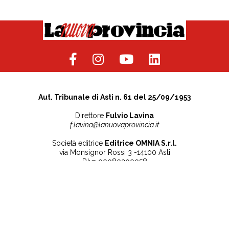
Aut. Tribunale di Asti n. 61 del 25/09/1953
Direttore
Fulvio Lavina
f.lavina@lanuovaprovincia.it
Società editrice
Editrice OMNIA S.r.l.
via Monsignor Rossi 3 -14100 Asti
P.Iva 00080200058
Contatti
Note legali
Tel:
+39 0141 532186
Privacy Policy