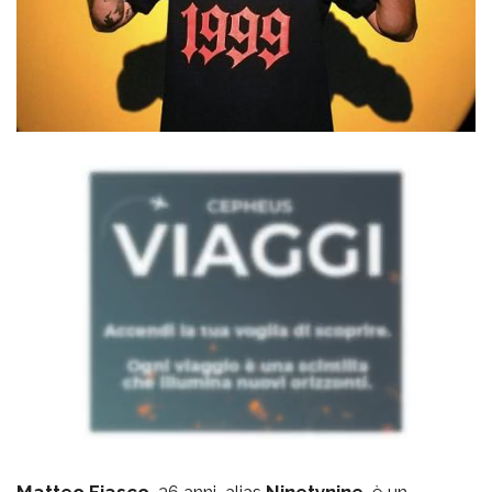
Matteo Fiasco
, 26 anni, alias
Ninetynine
, è un