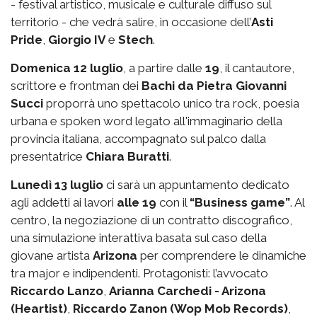
- festival artistico, musicale e culturale diffuso sul
territorio - che vedrà salire, in occasione dell’
Asti
Pride
,
Giorgio IV
e
Stech
.
Domenica 12 luglio
, a partire dalle
19
, il cantautore,
scrittore e frontman dei
Bachi da Pietra
Giovanni
Succi
proporrà uno spettacolo unico tra rock, poesia
urbana e spoken word legato all'immaginario della
provincia italiana, accompagnato sul palco dalla
presentatrice
Chiara Buratti
.
Lunedì 13 luglio
ci sarà un appuntamento dedicato
agli addetti ai lavori
alle 19
con il
“Business game”
. Al
centro, la negoziazione di un contratto discografico,
una simulazione interattiva basata sul caso della
giovane artista
Arizona
per comprendere le dinamiche
tra major e indipendenti. Protagonisti: l’avvocato
Riccardo Lanzo
,
Arianna Carchedi - Arizona
(Heartist)
,
Riccardo Zanon (Wop Mob Records)
,