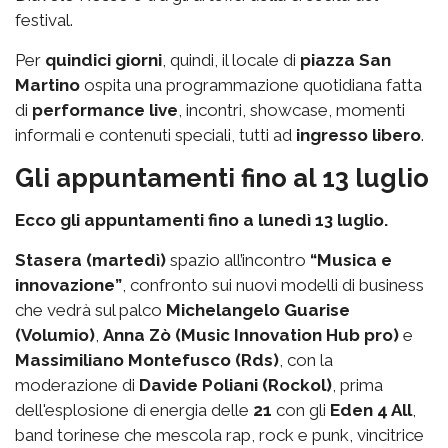
festival.
Per
quindici giorni
, quindi, il locale di
piazza San
Martino
ospita una programmazione quotidiana fatta
di
performance live
, incontri, showcase, momenti
informali e contenuti speciali, tutti ad
ingresso libero
.
Gli appuntamenti fino al 13 luglio
Ecco gli appuntamenti fino a lunedì 13 luglio.
Stasera (martedì)
spazio all’incontro
“Musica e
innovazione”
, confronto sui nuovi modelli di business
che vedrà sul palco
Michelangelo Guarise
(Volumio)
,
Anna Zò (Music Innovation Hub pro)
e
Massimiliano Montefusco (Rds)
, con la
moderazione di
Davide Poliani (Rockol)
, prima
dell'esplosione di energia delle
21
con gli
Eden 4 All
,
band torinese che mescola rap, rock e punk, vincitrice