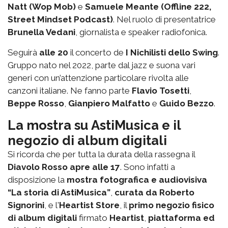
Natt (Wop Mob)
e
Samuele Meante (Offline 222,
Street Mindset Podcast)
. Nel ruolo di presentatrice
Brunella Vedani
, giornalista e speaker radiofonica.
Seguirà
alle 20
il concerto de
I Nichilisti dello Swing
.
Gruppo nato nel 2022, parte dal jazz e suona vari
generi con un’attenzione particolare rivolta alle
canzoni italiane. Ne fanno parte
Flavio Tosetti
,
Beppe Rosso
,
Gianpiero Malfatto
e
Guido Bezzo
.
La mostra su AstiMusica e il
negozio di album digitali
Si ricorda che per tutta la durata della rassegna il
Diavolo Rosso apre alle 17
. Sono infatti a
disposizione la
mostra fotografica e audiovisiva
“La storia di AstiMusica”
,
curata da Roberto
Signorini
, e l'
Heartist Store
, il
primo negozio fisico
di album digitali
firmato
Heartist
,
piattaforma ed