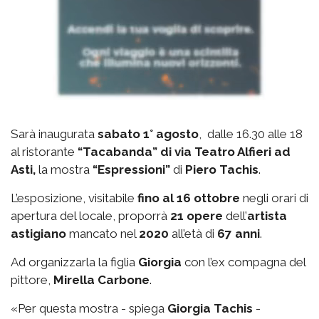
Sarà inaugurata
sabato 1° agosto
, dalle 16.30 alle 18
al ristorante
“Tacabanda” di via Teatro Alfieri ad
Asti,
la mostra
“Espressioni”
di
Piero Tachis
.
L’esposizione, visitabile
fino al 16 ottobre
negli orari di
apertura del locale, proporrà
21 opere
dell’
artista
astigiano
mancato nel
2020
all’età di
67 anni
.
Ad organizzarla la figlia
Giorgia
con l’ex compagna del
pittore,
Mirella Carbone
.
«Per questa mostra - spiega
Giorgia Tachis
-