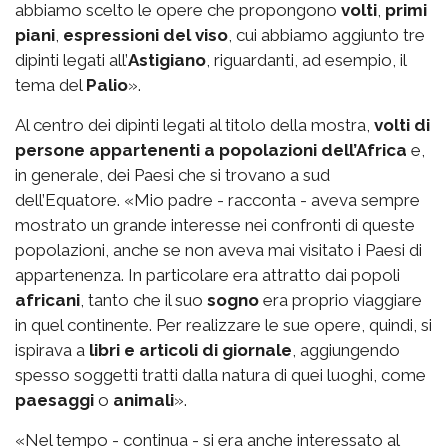
abbiamo scelto le opere che propongono
volti
,
primi
piani
,
espressioni del viso
, cui abbiamo aggiunto tre
dipinti legati all’
Astigiano
, riguardanti, ad esempio, il
tema del
Palio
».
Al centro dei dipinti legati al titolo della mostra,
volti di
persone appartenenti a popolazioni dell’Africa
e,
in generale, dei Paesi che si trovano a sud
dell’Equatore. «Mio padre - racconta - aveva sempre
mostrato un grande interesse nei confronti di queste
popolazioni, anche se non aveva mai visitato i Paesi di
appartenenza. In particolare era attratto dai popoli
africani
, tanto che il suo
sogno
era proprio viaggiare
in quel continente. Per realizzare le sue opere, quindi, si
ispirava a
libri e articoli di giornale
, aggiungendo
spesso soggetti tratti dalla natura di quei luoghi, come
paesaggi
o
animali
».
«Nel tempo - continua - si era anche interessato al