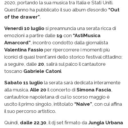
2020, portando la sua musica tra Italia e Stati Uniti.
Quest’anno ha pubblicato il suo album d'esordio
“Out
of the drawer”
.
Venerdì 10 luglio
si preannuncia una serata ricca di
emozioni a partire dalle
19
con
“AstiMusica
Amarcord”
, incontro condotto dalla giornalista
Valentina Fassio
per ripercorrere i momenti più
iconici di quasi trent'anni dello storico festival cittadino;
a seguire, dalle
20
, salirà sul palco il cantautore
toscano
Gabriele Catoni
.
Sabato 11 luglio
la serata sarà dedicata interamente
alla musica.
Alle 20
il concerto di
Simona Fascia
,
cantautrice napoletana di cui lo scorso maggio è
uscito il primo singolo, intitolato
“Naive”
, con cui affina
il suo percorso artistico.
Quindi,
dalle 22.30
, il dj set firmato da
Jungla Urbana