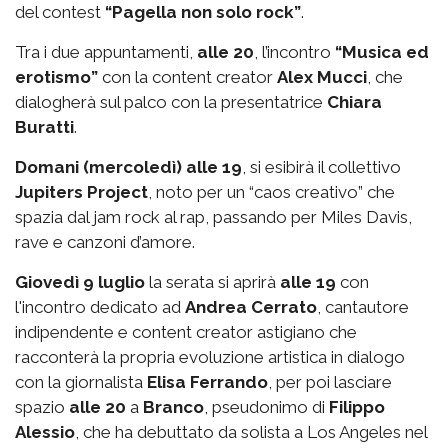
del contest
“Pagella non solo rock”
.
Tra i due appuntamenti,
alle 20
, l’incontro
“Musica ed
erotismo”
con la content creator
Alex Mucci
, che
dialogherà sul palco con la presentatrice
Chiara
Buratti
.
Domani (mercoledì) alle 19
, si esibirà il collettivo
Jupiters Project
, noto per un “caos creativo” che
spazia dal jam rock al rap, passando per Miles Davis,
rave e canzoni d’amore.
Giovedì 9 luglio
la serata si aprirà
alle 19
con
l'incontro dedicato ad
Andrea Cerrato
, cantautore
indipendente e content creator astigiano che
racconterà la propria evoluzione artistica in dialogo
con la giornalista
Elisa Ferrando
, per poi lasciare
spazio
alle 20
a
Branco
, pseudonimo di
Filippo
Alessio
, che ha debuttato da solista a Los Angeles nel