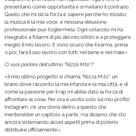
presentano come opportunità e si rivelano il contrario.
Quello che mi dà la forza è sapere perché ho iniziato:
la musica è la mia voce, e nessuna delusione
professionale può togliermela. Ogni ostacolo mi ha
insegnato a fidarmi di più del mio istinto e a proteggere
meglio il mio lavoro. E sono sicuro che il karma, prima
o poi, farà il suo lavoro con tutti, nel bene e nel male».
Ci vuoi parlare dell'ultimo "Nizza M.to"?
«Il mio ultimo progetto si chiama “Nizza M.to”, un
brano dove racconto la mia infanzia e la mia città, e di
come la passione per il rap mi abbia dato la forza di
affrontare le cose. Per ora è uscito solo sul mio profilo
Instagram, c’è una storia dietro a questo che
meriterebbe un capitolo a parte, ma diciamo che sto
ancora sistemando alcuni aspetti prima di poterlo
distribuire ufficialmente».