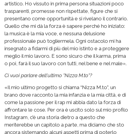
artistico. Ho vissuto in prima persona situazioni poco
trasparenti, promesse non rispettate, figure che si
presentano come opportunità e si rivelano il contrario.
Quello che mi dà la forza è sapere perché ho iniziato:
la musica è la mia voce, e nessuna delusione
professionale può togliermela. Ogni ostacolo mi ha
insegnato a fidarmi di più del mio istinto e a proteggere
meglio il mio lavoro. E sono sicuro che il karma, prima
o poi, farà il suo lavoro con tutti, nel bene e nel male».
Ci vuoi parlare dell'ultimo "Nizza M.to"?
«Il mio ultimo progetto si chiama “Nizza M.to”, un
brano dove racconto la mia infanzia e la mia città, e di
come la passione per il rap mi abbia dato la forza di
affrontare le cose. Per ora è uscito solo sul mio profilo
Instagram, c’è una storia dietro a questo che
meriterebbe un capitolo a parte, ma diciamo che sto
ancora sistemando alcuni aspetti prima di poterlo