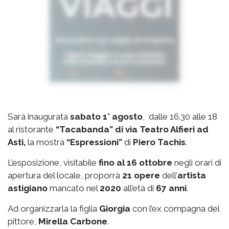
Sarà inaugurata
sabato 1° agosto
, dalle 16.30 alle 18
al ristorante
“Tacabanda” di via Teatro Alfieri ad
Asti,
la mostra
“Espressioni”
di
Piero Tachis
.
L’esposizione, visitabile
fino al 16 ottobre
negli orari di
apertura del locale, proporrà
21 opere
dell’
artista
astigiano
mancato nel
2020
all’età di
67 anni
.
Ad organizzarla la figlia
Giorgia
con l’ex compagna del
pittore,
Mirella Carbone
.