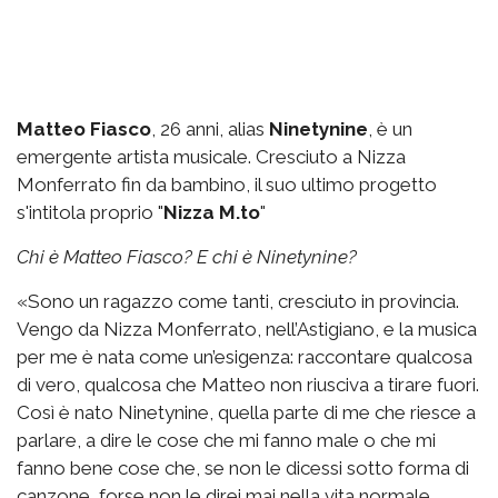
Matteo Fiasco
, 26 anni, alias
Ninetynine
, è un
emergente artista musicale. Cresciuto a Nizza
Monferrato fin da bambino, il suo ultimo progetto
s'intitola proprio "
Nizza M.to
"
Chi è Matteo Fiasco? E chi è Ninetynine?
«Sono un ragazzo come tanti, cresciuto in provincia.
Vengo da Nizza Monferrato, nell’Astigiano, e la musica
per me è nata come un’esigenza: raccontare qualcosa
di vero, qualcosa che Matteo non riusciva a tirare fuori.
Così è nato Ninetynine, quella parte di me che riesce a
parlare, a dire le cose che mi fanno male o che mi
fanno bene cose che, se non le dicessi sotto forma di
canzone, forse non le direi mai nella vita normale.