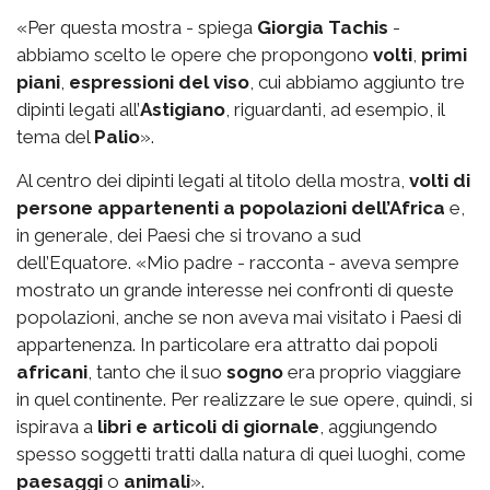
«Per questa mostra - spiega
Giorgia Tachis
-
abbiamo scelto le opere che propongono
volti
,
primi
piani
,
espressioni del viso
, cui abbiamo aggiunto tre
dipinti legati all’
Astigiano
, riguardanti, ad esempio, il
tema del
Palio
».
Al centro dei dipinti legati al titolo della mostra,
volti di
persone appartenenti a popolazioni dell’Africa
e,
in generale, dei Paesi che si trovano a sud
dell’Equatore. «Mio padre - racconta - aveva sempre
mostrato un grande interesse nei confronti di queste
popolazioni, anche se non aveva mai visitato i Paesi di
appartenenza. In particolare era attratto dai popoli
africani
, tanto che il suo
sogno
era proprio viaggiare
in quel continente. Per realizzare le sue opere, quindi, si
ispirava a
libri e articoli di giornale
, aggiungendo
spesso soggetti tratti dalla natura di quei luoghi, come
paesaggi
o
animali
».