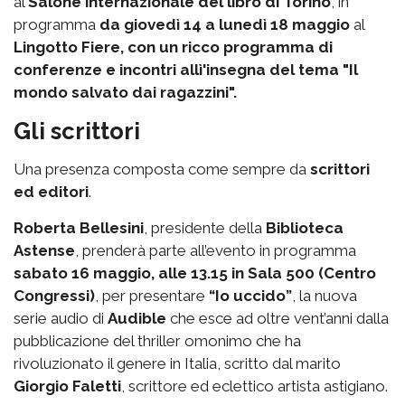
al
Salone internazionale del libro di Torino
, in
programma
da giovedì 14 a lunedì 18 maggio
al
Lingotto Fiere, con un ricco programma di
conferenze e incontri allì'insegna del tema "Il
mondo salvato dai ragazzini".
Gli scrittori
Una presenza composta come sempre da
scrittori
ed editori
.
Roberta Bellesini
, presidente della
Biblioteca
Astense
, prenderà parte all’evento in programma
sabato 16 maggio, alle 13.15 in Sala 500 (Centro
Congressi)
, per presentare
“Io uccido”
, la nuova
serie audio di
Audible
che esce ad oltre vent’anni dalla
pubblicazione del thriller omonimo che ha
rivoluzionato il genere in Italia, scritto dal marito
Giorgio Faletti
, scrittore ed eclettico artista astigiano.