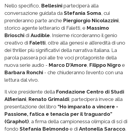
Nello specifico,
Bellesini
parteciperà alla
conversazione guidata da
Stefania Soma
, cui
prenderanno parte anche
Piergiorgio Nicolazzini
,
storico agente letterario di Faletti, e
Massimo
Brioschi
di
Audible
. Insieme ricorderanno il genio
creativo di
Faletti
, oltre alla genesi e all’eredità di uno
dei thriller più significativi della narrativa italiana. La
parola passerà poi alle tre voci protagoniste della
nuova serie audio -
Marco D'Amore
,
Filippo Nigro
e
Barbara Ronchi
- che chiuderanno l’evento con una
lettura dal vivo.
Il vice presidente della
Fondazione Centro di Studi
Alfieriani
,
Renato Grimaldi
, parteciperà invece alla
presentazione del libro
“Ho imparato a vincere -
Passione, fatica e tenacia per il traguardo”
(Graphot)
, a firma della campionessa olimpica di sci di
fondo
Stefania Belmondo
e di
Antonella Saracco
.