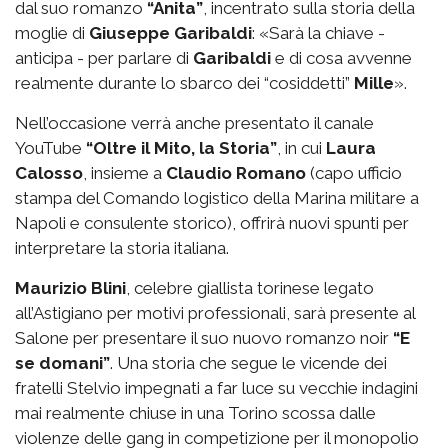
dal suo romanzo
“Anita”
, incentrato sulla storia della
moglie di
Giuseppe Garibaldi
: «Sarà la chiave -
anticipa - per parlare di
Garibaldi
e di cosa avvenne
realmente durante lo sbarco dei “cosiddetti”
Mille
».
Nell’occasione verrà anche presentato il canale
YouTube
“Oltre il Mito, la Storia”
, in cui
Laura
Calosso
, insieme a
Claudio Romano
(capo ufficio
stampa del Comando logistico della Marina militare a
Napoli e consulente storico), offrirà nuovi spunti per
interpretare la storia italiana.
Maurizio Blini
, celebre giallista torinese legato
all’Astigiano per motivi professionali, sarà presente al
Salone per presentare il suo nuovo romanzo noir
“E
se domani”
. Una storia che segue le vicende dei
fratelli Stelvio impegnati a far luce su vecchie indagini
mai realmente chiuse in una Torino scossa dalle
violenze delle gang in competizione per il monopolio