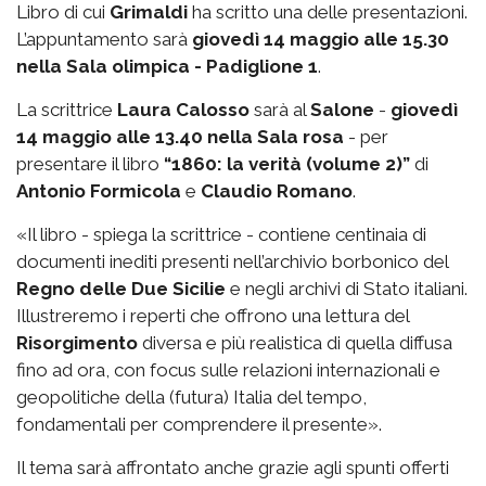
Libro di cui
Grimaldi
ha scritto una delle presentazioni.
L’appuntamento sarà
giovedì 14 maggio alle 15.30
nella Sala olimpica - Padiglione 1
.
La scrittrice
Laura Calosso
sarà al
Salone
-
giovedì
14 maggio alle 13.40 nella Sala rosa
- per
presentare il libro
“1860: la verità (volume 2)”
di
Antonio Formicola
e
Claudio Romano
.
«Il libro - spiega la scrittrice - contiene centinaia di
documenti inediti presenti nell’archivio borbonico del
Regno delle Due Sicilie
e negli archivi di Stato italiani.
Illustreremo i reperti che offrono una lettura del
Risorgimento
diversa e più realistica di quella diffusa
fino ad ora, con focus sulle relazioni internazionali e
geopolitiche della (futura) Italia del tempo,
fondamentali per comprendere il presente».
Il tema sarà affrontato anche grazie agli spunti offerti