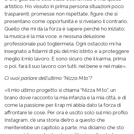
artistico. Ho vissuto in prima persona situazioni poco
trasparenti, promesse non rispettate, figure che si
presentano come opportunità e si rivelano il contrario.
Quello che mi dà la forza è sapere perché ho iniziato:
la musica è la mia voce, e nessuna delusione
professionale può togliermela. Ogni ostacolo mi ha
insegnato a fidarmi di più del mio istinto e a proteggere
meglio il mio lavoro. E sono sicuro che il karma, prima
o poi, farà il suo lavoro con tutti, nel bene e nel male».
Ci vuoi parlare dell'ultimo "Nizza M.to"?
«Il mio ultimo progetto si chiama “Nizza M.to”, un
brano dove racconto la mia infanzia e la mia città, e di
come la passione per il rap mi abbia dato la forza di
affrontare le cose. Per ora è uscito solo sul mio profilo
Instagram, c’è una storia dietro a questo che
meriterebbe un capitolo a parte, ma diciamo che sto