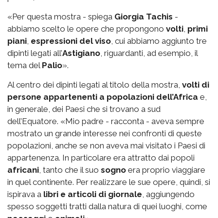
«Per questa mostra - spiega
Giorgia Tachis
-
abbiamo scelto le opere che propongono
volti
,
primi
piani
,
espressioni del viso
, cui abbiamo aggiunto tre
dipinti legati all’
Astigiano
, riguardanti, ad esempio, il
tema del
Palio
».
Al centro dei dipinti legati al titolo della mostra,
volti di
persone appartenenti a popolazioni dell’Africa
e,
in generale, dei Paesi che si trovano a sud
dell’Equatore. «Mio padre - racconta - aveva sempre
mostrato un grande interesse nei confronti di queste
popolazioni, anche se non aveva mai visitato i Paesi di
appartenenza. In particolare era attratto dai popoli
africani
, tanto che il suo
sogno
era proprio viaggiare
in quel continente. Per realizzare le sue opere, quindi, si
ispirava a
libri e articoli di giornale
, aggiungendo
spesso soggetti tratti dalla natura di quei luoghi, come