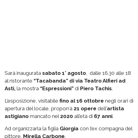
Sarà inaugurata
sabato 1° agosto
, dalle 16.30 alle 18
al ristorante
“Tacabanda” di via Teatro Alfieri ad
Asti,
la mostra
“Espressioni”
di
Piero Tachis
.
L’esposizione, visitabile
fino al 16 ottobre
negli orari di
apertura del locale, proporrà
21 opere
dell’
artista
astigiano
mancato nel
2020
all’età di
67 anni
.
Ad organizzarla la figlia
Giorgia
con l’ex compagna del
pittore,
Mirella Carbone
.