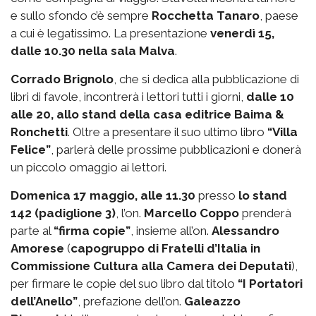
e sullo sfondo c’è sempre
Rocchetta Tanaro
, paese
a cui è legatissimo. La presentazione
venerdì 15,
dalle 10.30 nella sala Malva
.
Corrado Brignolo
, che si dedica alla pubblicazione di
libri di favole, incontrerà i lettori tutti i giorni,
dalle 10
alle 20, allo stand della casa editrice Baima &
Ronchetti
. Oltre a presentare il suo ultimo libro
“Villa
Felice”
, parlerà delle prossime pubblicazioni e donerà
un piccolo omaggio ai lettori.
Domenica 17 maggio, alle 11.30
presso
lo stand
142 (padiglione 3)
, l’on.
Marcello Coppo
prenderà
parte al
“firma copie”
, insieme all’on.
Alessandro
Amorese
(
capogruppo di Fratelli d’Italia in
Commissione Cultura alla Camera dei Deputati
),
per firmare le copie del suo libro dal titolo
“I Portatori
dell’Anello”
, prefazione dell’on.
Galeazzo