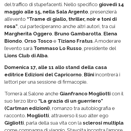
del traffico di stupefacenti. Nello specifico
giovedì 14
maggio alle 15, nella Sala Argento
, presenzierà
all’evento
“Trame di giallo, thriller, noir e toni di
rosa”
, cui parteciperanno anche altri autori, tra cui
Margherita Oggero
,
Bruno Gambarotta
,
Elena
Biondo
,
Orso Tosco
e
Tiziano Fratus
. A moderare
l’evento sarà
Tommaso Lo Russo
, presidente del
Lions Club di Alba
.
Domenica 17, alle 11 allo stand della casa
editrice Edizioni del Capricorno
,
Blini
incontrerà i
lettori per una sessione di firmacopie.
Tornerà al Salone anche
Gianfranco Mogliotti
con il
suo terzo libro
“La grazia di un guerriero”
(Cartman edizioni)
, romanzo tra autobiografia e
racconto.
Mogliotti
, attraverso il suo alter ego
Gigliotti
, parla della sua vita con la
sclerosi multipla
come compagna di viaggio. Stavolta incontra l’amore