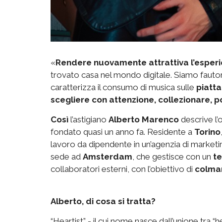
«
Rendere nuovamente attrattiva l’esperi
trovato casa nel mondo digitale. Siamo fautori,
caratterizza il consumo di musica sulle
piatta
scegliere con attenzione, collezionare, 
Così
l’astigiano
Alberto Marenco
descrive l’o
fondato quasi un anno fa. Residente a
Torino
lavoro da dipendente in un’agenzia di market
sede ad
Amsterdam
, che gestisce con un
te
collaboratori esterni, con l’obiettivo di
colma
Alberto, di cosa si tratta?
“Heartist” - il cui nome nasce dall’unione tra “he