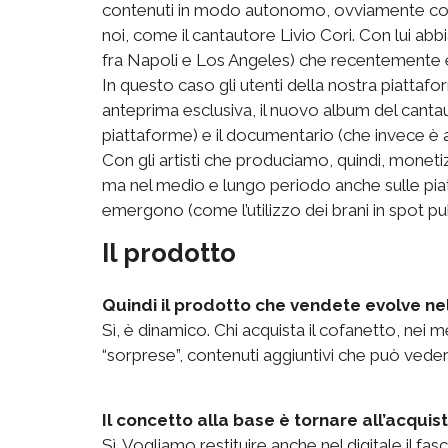
contenuti in modo autonomo, ovviamente con il
noi, come il cantautore Livio Cori. Con lui a
fra Napoli e Los Angeles) che recentemente è 
In questo caso gli utenti della nostra piatt
anteprima esclusiva, il nuovo album del canta
piattaforme) e il documentario (che invece è 
Con gli artisti che produciamo, quindi, monet
ma nel medio e lungo periodo anche sulle pia
emergono (come l’utilizzo dei brani in spot pubb
Il prodotto
Quindi il prodotto che vendete evolve nel
Sì, è dinamico. Chi acquista il cofanetto, nei me
“sorprese”, contenuti aggiuntivi che può vedere
Il concetto alla base è tornare all’acqui
Sì. Vogliamo restituire anche nel digitale il 