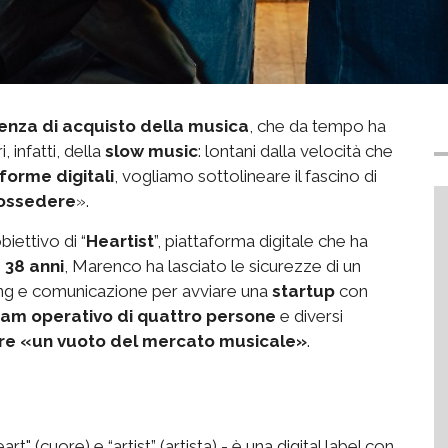
enza di acquisto della musica
, che da tempo ha
 infatti, della
slow music
: lontani dalla velocità che
forme digitali
, vogliamo sottolineare il fascino di
possedere
».
biettivo di “
Heartist
”, piattaforma digitale che ha
,
38 anni
, Marenco ha lasciato le sicurezze di un
ing e comunicazione per avviare una
startup
con
am operativo di quattro persone
e diversi
re «un vuoto del mercato musicale»
.
art" (cuore) e “artist” (artista) - è una digital label con