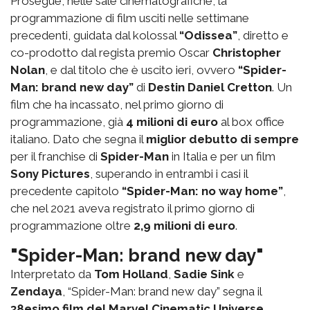
Prosegue, nelle sale cinematografiche, la
programmazione di film usciti nelle settimane
precedenti, guidata dal kolossal
“Odissea”
, diretto e
co-prodotto dal regista premio Oscar
Christopher
Nolan
, e dal titolo che è uscito ieri, ovvero
“Spider-
Man: brand new day”
di
Destin Daniel Cretton
. Un
film che ha incassato, nel primo giorno di
programmazione, già
4 milioni di euro
al box office
italiano. Dato che segna il
miglior debutto di sempre
per il franchise di
Spider-Man
in Italia e per un film
Sony Pictures
, superando in entrambi i casi il
precedente capitolo
“Spider-Man: no way home”
,
che nel 2021 aveva registrato il primo giorno di
programmazione oltre
2,9 milioni di euro
.
"Spider-Man: brand new day"
Interpretato da
Tom Holland
,
Sadie Sink
e
Zendaya
, “Spider-Man: brand new day” segna il
38esimo film del Marvel Cinematic Universe
,