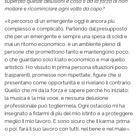
superato queste delusioni e cosa ti dà la forza di non
mollare e ricominciare ogni volta da capo?
«Il percorso di un emergente oggi è ancora più
complesso e complicato. Partendo dal presupposto
che per un emergente è sempre una spesa di soldi e
mai un ritorno economico, è un ambiente pieno di
persone che promettono tanto e mantengono poco,
o che guardano solo il lato economico e mai quello
artistico. Ho vissuto in prima persona situazioni poco
trasparenti, promesse non rispettate, figure che si
presentano come opportunità e si rivelano il contrario.
Quello che mi dà la forza è sapere perché ho iniziato:
la musica è la mia voce, e nessuna delusione
professionale può togliermela. Ogni ostacolo mi ha
insegnato a fidarmi di più del mio istinto e a proteggere
meglio il mio lavoro. E sono sicuro che il karma, prima
o poi, farà il suo lavoro con tutti, nel bene e nel male».