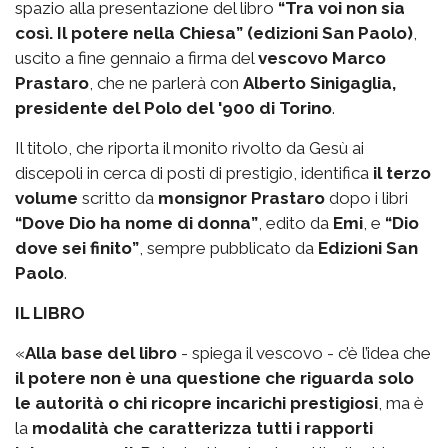
spazio alla presentazione del libro
“Tra voi non sia
così. Il potere nella Chiesa” (edizioni San Paolo)
,
uscito a fine gennaio a firma del
vescovo Marco
Prastaro
, che ne parlerà con
Alberto Sinigaglia,
presidente del Polo del '900 di Torino
.
Il titolo, che riporta il monito rivolto da Gesù ai
discepoli in cerca di posti di prestigio, identifica
il terzo
volume
scritto da
monsignor Prastaro
dopo i libri
“Dove Dio ha nome di donna”
, edito da
Emi
, e
“Dio
dove sei finito”
, sempre pubblicato da
Edizioni San
Paolo
.
IL LIBRO
«
Alla base del libro
- spiega il vescovo - c’è l’idea che
il potere non è una questione che riguarda solo
le autorità o chi ricopre incarichi prestigiosi
, ma è
la
modalità che caratterizza tutti i rapporti