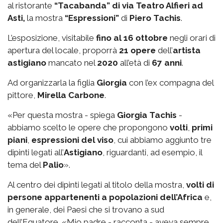
al ristorante
“Tacabanda” di via Teatro Alfieri ad
Asti,
la mostra
“Espressioni”
di
Piero Tachis
.
L’esposizione, visitabile
fino al 16 ottobre
negli orari di
apertura del locale, proporrà
21 opere
dell’
artista
astigiano
mancato nel
2020
all’età di
67 anni
.
Ad organizzarla la figlia
Giorgia
con l’ex compagna del
pittore,
Mirella Carbone
.
«Per questa mostra - spiega
Giorgia Tachis
-
abbiamo scelto le opere che propongono
volti
,
primi
piani
,
espressioni del viso
, cui abbiamo aggiunto tre
dipinti legati all’
Astigiano
, riguardanti, ad esempio, il
tema del
Palio
».
Al centro dei dipinti legati al titolo della mostra,
volti di
persone appartenenti a popolazioni dell’Africa
e,
in generale, dei Paesi che si trovano a sud
dell’Equatore. «Mio padre - racconta - aveva sempre