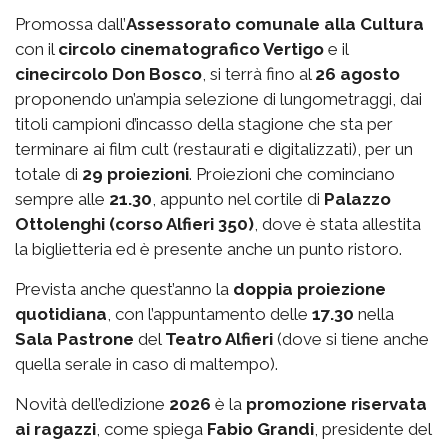
Promossa dall’
Assessorato comunale alla Cultura
con il
circolo cinematografico Vertigo
e il
cinecircolo Don Bosco
, si terrà fino al
26 agosto
proponendo un’ampia selezione di lungometraggi, dai
titoli campioni d’incasso della stagione che sta per
terminare ai film cult (restaurati e digitalizzati), per un
totale di
29 proiezioni
. Proiezioni che cominciano
sempre alle
21.30
, appunto nel cortile di
Palazzo
Ottolenghi (corso Alfieri 350)
, dove è stata allestita
la biglietteria ed è presente anche un punto ristoro.
Prevista anche quest’anno la
doppia proiezione
quotidiana
, con l’appuntamento delle
17.30
nella
Sala Pastrone
del
Teatro Alfieri
(dove si tiene anche
quella serale in caso di maltempo).
Novità dell’edizione
2026
è la
promozione riservata
ai ragazzi
, come spiega
Fabio Grandi
, presidente del