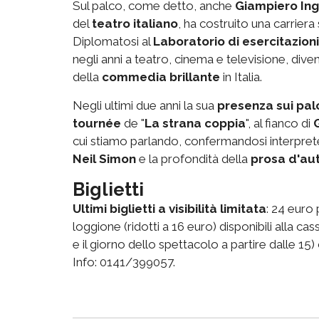
Sul palco, come detto, anche
Giampiero Ing
del
teatro italiano
, ha costruito una carrier
Diplomatosi al
Laboratorio di esercitazioni
negli anni a teatro, cinema e televisione, dive
della
commedia brillante
in Italia.
Negli ultimi due anni la sua
presenza sui pal
tournée
de "
La strana coppia
", al fianco di
cui stiamo parlando, confermandosi interprete 
Neil Simon
e la profondità della
prosa d'au
Biglietti
Ultimi biglietti a visibilità limitata
: 24 euro 
loggione (ridotti a 16 euro) disponibili alla ca
e il giorno dello spettacolo a partire dalle 15)
Info: 0141/399057.