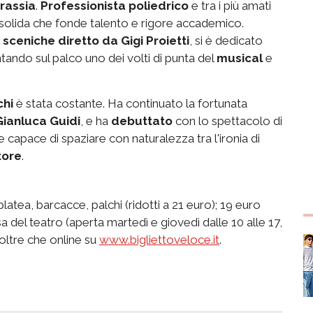
rassia
.
Professionista poliedrico
e tra i più amati
a solida che fonde talento e rigore accademico.
 sceniche diretto da Gigi Proietti
, si è dedicato
ntando sul palco uno dei volti di punta del
musical
e
chi
è stata costante. Ha continuato la fortunata
Gianluca Guidi
, e ha
debuttato
con lo spettacolo di
capace di spaziare con naturalezza tra l'ironia di
tore
.
platea, barcacce, palchi (ridotti a 21 euro); 19 euro
ssa del teatro (aperta martedì e giovedì dalle 10 alle 17,
 oltre che online su
www.bigliettoveloce.it
.