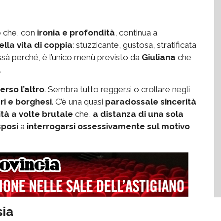
o che, con
ironia e profondità
, continua a
lla vita di coppia
: stuzzicante, gustosa, stratificata
ssà perché, è l’unico menù previsto da
Giuliana
che
.
rso l’altro
. Sembra tutto reggersi o crollare negli
ari e borghesi
. C’è una quasi
paradossale sincerità
tà a volte brutale
che,
a distanza di una sola
sposi
a
interrogarsi ossessivamente sul motivo
sia