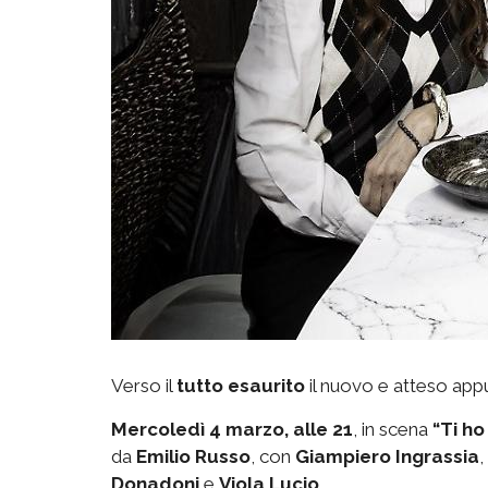
Verso il
tutto esaurito
il nuovo e atteso app
Mercoledì 4 marzo, alle 21
, in scena
“Ti ho
da
Emilio Russo
, con
Giampiero Ingrassia
,
Donadoni
e
Viola Lucio
.