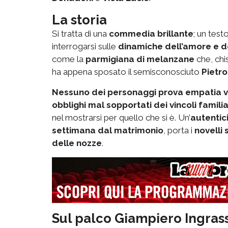
La storia
Si tratta di una
commedia brillante
; un test
interrogarsi sulle
dinamiche dell’amore e de
come la
parmigiana di melanzane
che, chi
ha appena sposato il semisconosciuto
Pietro
Nessuno dei personaggi prova empatia ve
obblighi mal sopportati dei vincoli famili
nel mostrarsi per quello che si è. Un’
autentici
settimana dal matrimonio
, porta i
novelli 
delle nozze
.
Sul palco Giampiero Ingras