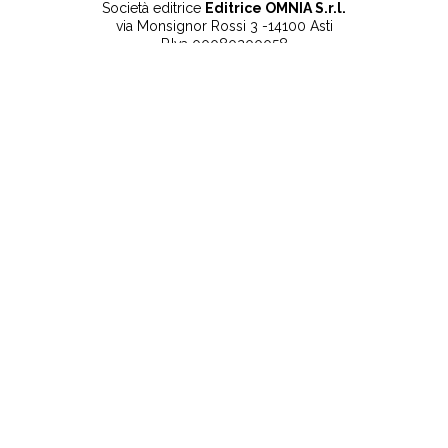
Società editrice
Editrice OMNIA S.r.l.
via Monsignor Rossi 3 -14100 Asti
P.Iva 00080200058
Contatti
Note legali
Tel:
+39 0141 532186
Privacy Policy
info@lanuovaprovincia.it
Cookie Policy
segreteria@lanuovaprovincia.it
Dichiarazione di
sito@lanuovaprovincia.it
accessibilità
Aggiorna le preferenze
sui cookie
RSS
CONTATTI
NECROLOGIE
ULTIME NOTIZIE
©2025 La Nuova Provincia - Iscritta alla Camera di