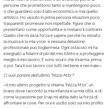
persone che promettono tanto e mantengono poco,
o che guardano solo il lato economico e mai quello
artistico. Ho vissuto in prima persona situazioni poco
trasparenti, promesse non rispettate, figure che si
presentano come opportunità e si rivelano il contrario.
Quello che mi dà la forza è sapere perché ho iniziato:
la musica è la mia voce, e nessuna delusione
professionale può togliermela. Ogni ostacolo mi ha
insegnato a fidarmi di più del mio istinto e a proteggere
meglio il mio lavoro. E sono sicuro che il karma, prima
o poi, farà il suo lavoro con tutti, nel bene e nel male».
Ci vuoi parlare dell'ultimo "Nizza M.to"?
«Il mio ultimo progetto si chiama “Nizza M.to”, un
brano dove racconto la mia infanzia e la mia città, e di
come la passione per il rap mi abbia dato la forza di
affrontare le cose. Per ora è uscito solo sul mio profilo