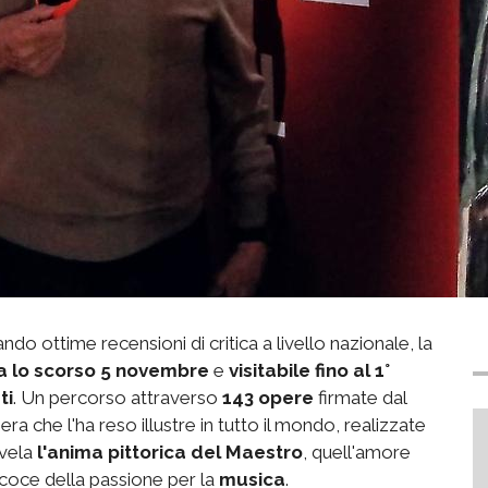
ndo ottime recensioni di critica a livello nazionale, la
a lo scorso 5 novembre
e
visitabile fino al 1°
ti
. Un percorso attraverso
143 opere
firmate dal
ra che l'ha reso illustre in tutto il mondo, realizzate
svela
l'anima pittorica del Maestro
, quell'amore
ecoce della passione per la
musica
.