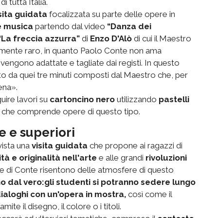
i tutta Italia.
sita guidata
focalizzata su parte delle opere in
 e musica
partendo dal video
“Danza dei
“La freccia azzurra”
di
Enzo D'Alò
di cui il Maestro
samente raro, in quanto Paolo Conte non ama
ngono adattate e tagliate dai registi. In questo
to da quei tre minuti composti dal Maestro che, per
ena».
uire lavori su
cartoncino nero
utilizzando
pastelli
ra che comprende opere di questo tipo.
e e superiori
vista una
visita guidata
che propone ai ragazzi di
ità e
originalità nell'arte
e alle grandi
rivoluzioni
e di Conte risentono delle atmosfere di questo
o dal vero:gli studenti si potranno sedere lungo
ialoghi con un'opera in mostra,
così come il
te il disegno, il colore o i titoli.