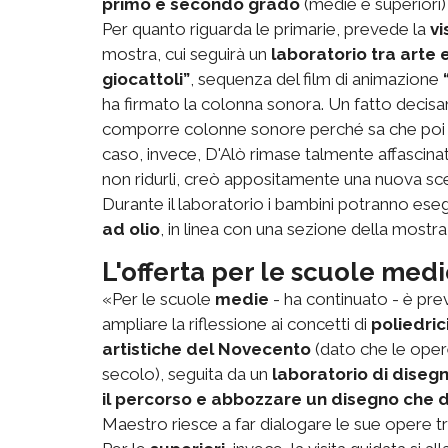
primo e secondo grado
(medie e superiori) d
Per quanto riguarda le primarie, prevede la
vi
mostra, cui seguirà un
laboratorio tra arte
giocattoli”
, sequenza del film di animazione
ha firmato la colonna sonora. Un fatto deci
comporre colonne sonore perché sa che poi ve
caso, invece, D'Alò rimase talmente affascina
non ridurli, creò appositamente una nuova sc
Durante il laboratorio i bambini potranno eseg
ad olio
, in linea con una sezione della most
L'offerta per le scuole medi
«Per le scuole
medie
- ha continuato - è pre
ampliare la riflessione ai concetti di
poliedric
artistiche del Novecento
(dato che le oper
secolo), seguita da un
laboratorio di disegn
il percorso e abbozzare un disegno che d
Maestro riesce a far dialogare le sue opere trami