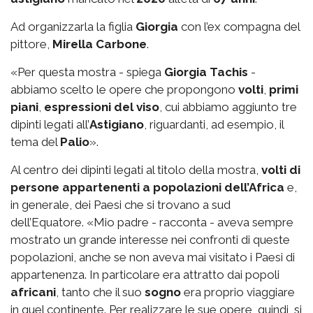
Ad organizzarla la figlia
Giorgia
con l’ex compagna del
pittore,
Mirella Carbone
.
«Per questa mostra - spiega
Giorgia Tachis
-
abbiamo scelto le opere che propongono
volti
,
primi
piani
,
espressioni del viso
, cui abbiamo aggiunto tre
dipinti legati all’
Astigiano
, riguardanti, ad esempio, il
tema del
Palio
».
Al centro dei dipinti legati al titolo della mostra,
volti di
persone appartenenti a popolazioni dell’Africa
e,
in generale, dei Paesi che si trovano a sud
dell’Equatore. «Mio padre - racconta - aveva sempre
mostrato un grande interesse nei confronti di queste
popolazioni, anche se non aveva mai visitato i Paesi di
appartenenza. In particolare era attratto dai popoli
africani
, tanto che il suo
sogno
era proprio viaggiare
in quel continente. Per realizzare le sue opere, quindi, si