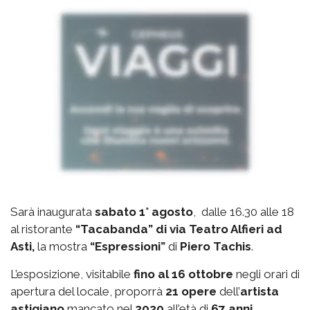
Sarà inaugurata
sabato 1° agosto
, dalle 16.30 alle 18
al ristorante
“Tacabanda” di via Teatro Alfieri ad
Asti,
la mostra
“Espressioni”
di
Piero Tachis
.
L’esposizione, visitabile
fino al 16 ottobre
negli orari di
apertura del locale, proporrà
21 opere
dell’
artista
astigiano
mancato nel
2020
all’età di
67 anni
.