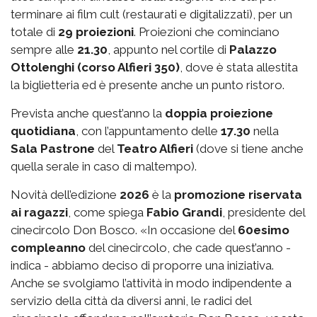
terminare ai film cult (restaurati e digitalizzati), per un
totale di
29 proiezioni
. Proiezioni che cominciano
sempre alle
21.30
, appunto nel cortile di
Palazzo
Ottolenghi (corso Alfieri 350)
, dove è stata allestita
la biglietteria ed è presente anche un punto ristoro.
Prevista anche quest’anno la
doppia proiezione
quotidiana
, con l’appuntamento delle
17.30
nella
Sala Pastrone
del
Teatro Alfieri
(dove si tiene anche
quella serale in caso di maltempo).
Novità dell’edizione
2026
è la
promozione riservata
ai ragazzi
, come spiega
Fabio Grandi
, presidente del
cinecircolo Don Bosco. «In occasione del
60esimo
compleanno
del cinecircolo, che cade quest’anno -
indica - abbiamo deciso di proporre una iniziativa.
Anche se svolgiamo l’attività in modo indipendente a
servizio della città da diversi anni, le radici del