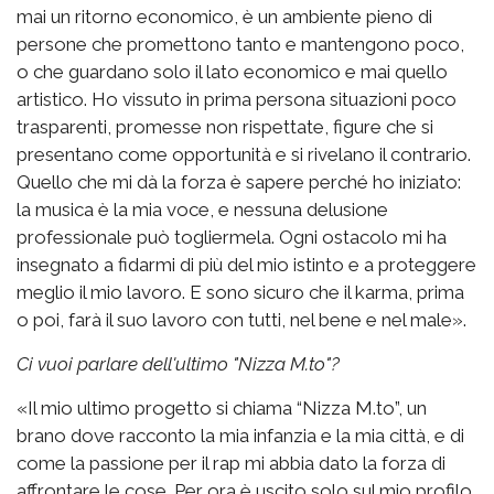
mai un ritorno economico, è un ambiente pieno di
persone che promettono tanto e mantengono poco,
o che guardano solo il lato economico e mai quello
artistico. Ho vissuto in prima persona situazioni poco
trasparenti, promesse non rispettate, figure che si
presentano come opportunità e si rivelano il contrario.
Quello che mi dà la forza è sapere perché ho iniziato:
la musica è la mia voce, e nessuna delusione
professionale può togliermela. Ogni ostacolo mi ha
insegnato a fidarmi di più del mio istinto e a proteggere
meglio il mio lavoro. E sono sicuro che il karma, prima
o poi, farà il suo lavoro con tutti, nel bene e nel male».
Ci vuoi parlare dell'ultimo "Nizza M.to"?
«Il mio ultimo progetto si chiama “Nizza M.to”, un
brano dove racconto la mia infanzia e la mia città, e di
come la passione per il rap mi abbia dato la forza di
affrontare le cose. Per ora è uscito solo sul mio profilo