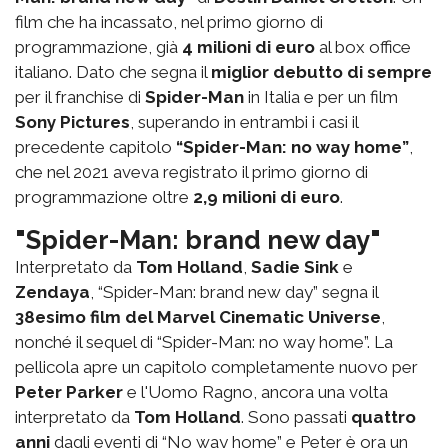
film che ha incassato, nel primo giorno di
programmazione, già
4 milioni di euro
al box office
italiano. Dato che segna il
miglior debutto di sempre
per il franchise di
Spider-Man
in Italia e per un film
Sony Pictures
, superando in entrambi i casi il
precedente capitolo
“Spider-Man: no way home”
,
che nel 2021 aveva registrato il primo giorno di
programmazione oltre
2,9 milioni di euro
.
"Spider-Man: brand new day"
Interpretato da
Tom Holland
,
Sadie Sink
e
Zendaya
, “Spider-Man: brand new day” segna il
38esimo film del Marvel Cinematic Universe
,
nonché il sequel di “Spider-Man: no way home”. La
pellicola apre un capitolo completamente nuovo per
Peter Parker
e l'Uomo Ragno, ancora una volta
interpretato da
Tom Holland
. Sono passati
quattro
anni
dagli eventi di “No way home” e Peter è ora un