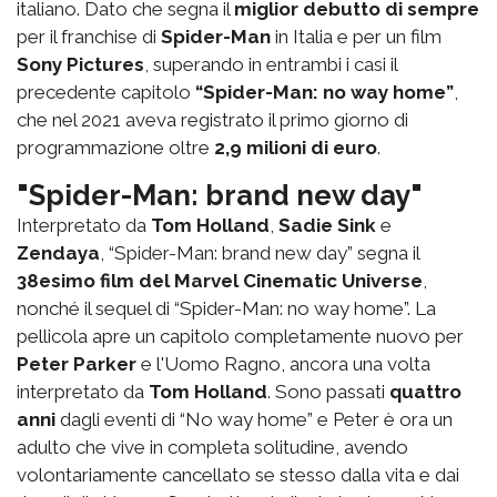
italiano. Dato che segna il
miglior debutto di sempre
per il franchise di
Spider-Man
in Italia e per un film
Sony Pictures
, superando in entrambi i casi il
precedente capitolo
“Spider-Man: no way home”
,
che nel 2021 aveva registrato il primo giorno di
programmazione oltre
2,9 milioni di euro
.
"Spider-Man: brand new day"
Interpretato da
Tom Holland
,
Sadie Sink
e
Zendaya
, “Spider-Man: brand new day” segna il
38esimo film del Marvel Cinematic Universe
,
nonché il sequel di “Spider-Man: no way home”. La
pellicola apre un capitolo completamente nuovo per
Peter Parker
e l'Uomo Ragno, ancora una volta
interpretato da
Tom Holland
. Sono passati
quattro
anni
dagli eventi di “No way home” e Peter è ora un
adulto che vive in completa solitudine, avendo
volontariamente cancellato se stesso dalla vita e dai