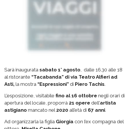
Sarà inaugurata
sabato 1° agosto
, dalle 16.30 alle 18
al ristorante
“Tacabanda” di via Teatro Alfieri ad
Asti,
la mostra
“Espressioni”
di
Piero Tachis
.
L’esposizione, visitabile
fino al 16 ottobre
negli orari di
apertura del locale, proporrà
21 opere
dell’
artista
astigiano
mancato nel
2020
all’età di
67 anni
.
Ad organizzarla la figlia
Giorgia
con l’ex compagna del
pittore,
Mirella Carbone
.