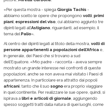
«Per questa mostra - spiega
Giorgia Tachis
-
abbiamo scelto le opere che propongono
volti
,
primi
piani
,
espressioni del viso
, cui abbiamo aggiunto tre
dipinti legati all’
Astigiano
, riguardanti, ad esempio, il
tema del
Palio
».
Al centro dei dipinti legati al titolo della mostra,
volti di
persone appartenenti a popolazioni dell’Africa
e,
in generale, dei Paesi che si trovano a sud
dell’Equatore. «Mio padre - racconta - aveva sempre
mostrato un grande interesse nei confronti di queste
popolazioni, anche se non aveva mai visitato i Paesi di
appartenenza. In particolare era attratto dai popoli
africani
, tanto che il suo
sogno
era proprio viaggiare
in quel continente. Per realizzare le sue opere, quindi, si
ispirava a
libri e articoli di giornale
, aggiungendo
spesso soggetti tratti dalla natura di quei luoghi, come