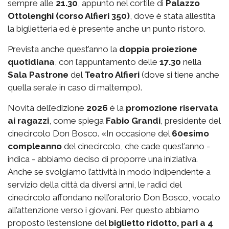
sempre alle
21.30
, appunto nel cortile di
Palazzo
Ottolenghi (corso Alfieri 350)
, dove è stata allestita
la biglietteria ed è presente anche un punto ristoro.
Prevista anche quest’anno la
doppia proiezione
quotidiana
, con l’appuntamento delle
17.30
nella
Sala Pastrone
del
Teatro Alfieri
(dove si tiene anche
quella serale in caso di maltempo).
Novità dell’edizione
2026
è la
promozione riservata
ai ragazzi
, come spiega
Fabio Grandi
, presidente del
cinecircolo Don Bosco. «In occasione del
60esimo
compleanno
del cinecircolo, che cade quest’anno -
indica - abbiamo deciso di proporre una iniziativa.
Anche se svolgiamo l’attività in modo indipendente a
servizio della città da diversi anni, le radici del
cinecircolo affondano nell’oratorio Don Bosco, vocato
all’attenzione verso i giovani. Per questo abbiamo
proposto l’estensione del
biglietto ridotto, pari a 4