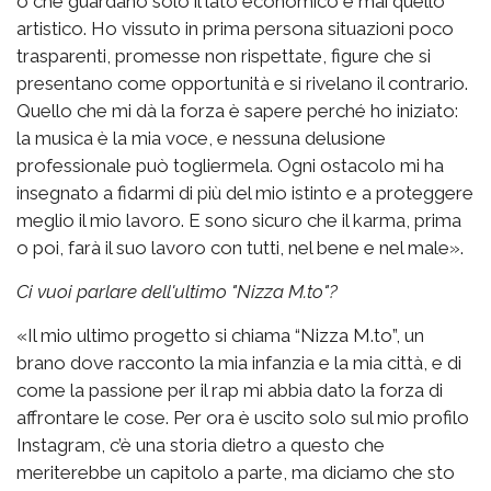
o che guardano solo il lato economico e mai quello
artistico. Ho vissuto in prima persona situazioni poco
trasparenti, promesse non rispettate, figure che si
presentano come opportunità e si rivelano il contrario.
Quello che mi dà la forza è sapere perché ho iniziato:
la musica è la mia voce, e nessuna delusione
professionale può togliermela. Ogni ostacolo mi ha
insegnato a fidarmi di più del mio istinto e a proteggere
meglio il mio lavoro. E sono sicuro che il karma, prima
o poi, farà il suo lavoro con tutti, nel bene e nel male».
Ci vuoi parlare dell'ultimo "Nizza M.to"?
«Il mio ultimo progetto si chiama “Nizza M.to”, un
brano dove racconto la mia infanzia e la mia città, e di
come la passione per il rap mi abbia dato la forza di
affrontare le cose. Per ora è uscito solo sul mio profilo
Instagram, c’è una storia dietro a questo che
meriterebbe un capitolo a parte, ma diciamo che sto