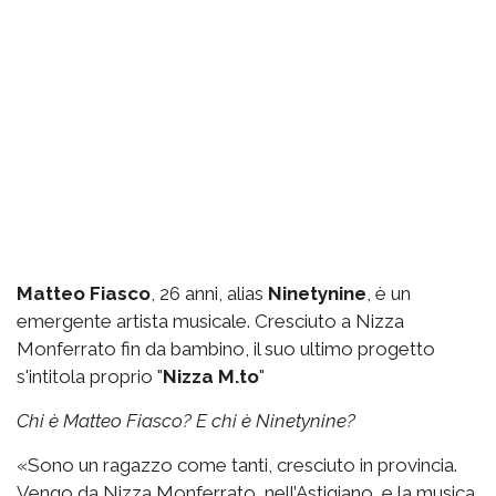
Matteo Fiasco
, 26 anni, alias
Ninetynine
, è un
emergente artista musicale. Cresciuto a Nizza
Monferrato fin da bambino, il suo ultimo progetto
s'intitola proprio "
Nizza M.to
"
Chi è Matteo Fiasco? E chi è Ninetynine?
«Sono un ragazzo come tanti, cresciuto in provincia.
Vengo da Nizza Monferrato, nell’Astigiano, e la musica