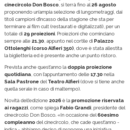
cinecircolo Don Bosco
, si terrà fino al
26 agosto
proponendo un’ampia selezione di lungometraggi, dai
titoli campioni d’incasso della stagione che sta per
terminare ai film cult (restaurati e digitalizzati), per un
totale di
29 proiezioni
. Proiezioni che cominciano
sempre alle
21.30
, appunto nel cortile di
Palazzo
Ottolenghi (corso Alfieri 350)
, dove è stata allestita
la biglietteria ed è presente anche un punto ristoro.
Prevista anche quest’anno la
doppia proiezione
quotidiana
, con l’appuntamento delle
17.30
nella
Sala Pastrone
del
Teatro Alfieri
(dove si tiene anche
quella serale in caso di maltempo).
Novità dell’edizione
2026
è la
promozione riservata
ai ragazzi
, come spiega
Fabio Grandi
, presidente del
cinecircolo Don Bosco. «In occasione del
60esimo
compleanno
del cinecircolo, che cade quest’anno -
indica - abbiamo deciso di proporre una iniziativa.