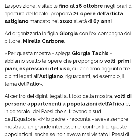
L’esposizione, visitabile
fino al 16 ottobre
negli orari di
apertura del locale, proporrà
21 opere
dell’
artista
astigiano
mancato nel
2020
all’età di
67 anni
.
Ad organizzarla la figlia
Giorgia
con l’ex compagna del
pittore,
Mirella Carbone
.
«Per questa mostra - spiega
Giorgia Tachis
-
abbiamo scelto le opere che propongono
volti
,
primi
piani
,
espressioni del viso
, cui abbiamo aggiunto tre
dipinti legati all’
Astigiano
, riguardanti, ad esempio, il
tema del
Palio
».
Al centro dei dipinti legati al titolo della mostra,
volti di
persone appartenenti a popolazioni dell’Africa
e,
in generale, dei Paesi che si trovano a sud
dell’Equatore. «Mio padre - racconta - aveva sempre
mostrato un grande interesse nei confronti di queste
popolazioni, anche se non aveva mai visitato i Paesi di