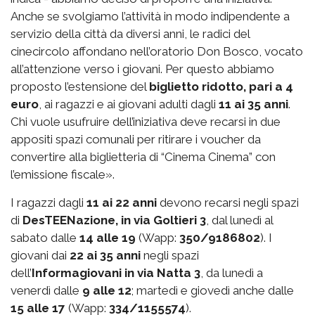
Anche se svolgiamo l’attività in modo indipendente a
servizio della città da diversi anni, le radici del
cinecircolo affondano nell’oratorio Don Bosco, vocato
all’attenzione verso i giovani. Per questo abbiamo
proposto l’estensione del
biglietto ridotto, pari a 4
euro
, ai ragazzi e ai giovani adulti dagli
11 ai 35 anni
.
Chi vuole usufruire dell’iniziativa deve recarsi in due
appositi spazi comunali per ritirare i voucher da
convertire alla biglietteria di “Cinema Cinema” con
l’emissione fiscale».
I ragazzi dagli
11 ai 22 anni
devono recarsi negli spazi
di
DesTEENazione, in via Goltieri 3
, dal lunedì al
sabato dalle
14 alle 19
(Wapp:
350/9186802
). I
giovani dai
22 ai 35 anni
negli spazi
dell’
Informagiovani in via Natta 3
, da lunedì a
venerdì dalle
9 alle 12
; martedì e giovedì anche dalle
15 alle 17
(Wapp:
334/1155574
).