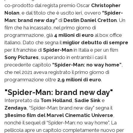
co-prodotto dal regista premio Oscar
Christopher
Nolan
, e dal titolo che è uscito ieri, ovvero
“Spider-
Man: brand new day”
di
Destin Daniel Cretton
. Un
film che ha incassato, nel primo giorno di
programmazione, già
4 milioni di euro
al box office
italiano. Dato che segna il
miglior debutto di sempre
per il franchise di
Spider-Man
in Italia e per un film
Sony Pictures
, superando in entrambi i casi il
precedente capitolo
“Spider-Man: no way home”
,
che nel 2021 aveva registrato il primo giorno di
programmazione oltre
2,9 milioni di euro
.
"Spider-Man: brand new day"
Interpretato da
Tom Holland
,
Sadie Sink
e
Zendaya
, “Spider-Man: brand new day” segna il
38esimo film del Marvel Cinematic Universe
,
nonché il sequel di “Spider-Man: no way home”. La
pellicola apre un capitolo completamente nuovo per