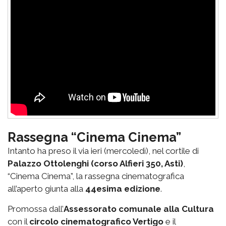
Rassegna “Cinema Cinema”
Intanto ha preso il via ieri (mercoledì), nel cortile di
Palazzo Ottolenghi (corso Alfieri 350, Asti)
,
“Cinema Cinema”, la rassegna cinematografica
all’aperto giunta alla
44esima edizione
.
Promossa dall’
Assessorato comunale alla Cultura
con il
circolo cinematografico Vertigo
e il