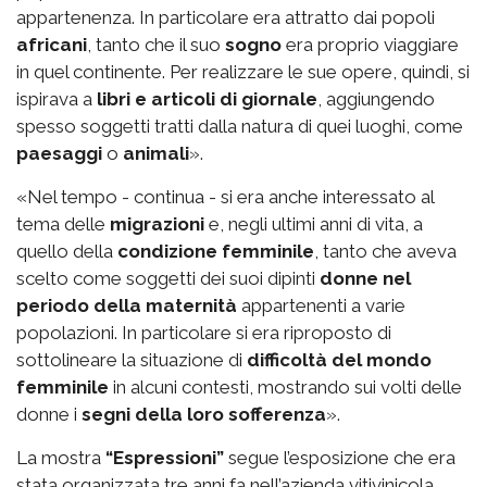
appartenenza. In particolare era attratto dai popoli
africani
, tanto che il suo
sogno
era proprio viaggiare
in quel continente. Per realizzare le sue opere, quindi, si
ispirava a
libri e articoli di giornale
, aggiungendo
spesso soggetti tratti dalla natura di quei luoghi, come
paesaggi
o
animali
».
«Nel tempo - continua - si era anche interessato al
tema delle
migrazioni
e, negli ultimi anni di vita, a
quello della
condizione femminile
, tanto che aveva
scelto come soggetti dei suoi dipinti
donne nel
periodo della maternità
appartenenti a varie
popolazioni. In particolare si era riproposto di
sottolineare la situazione di
difficoltà del mondo
femminile
in alcuni contesti, mostrando sui volti delle
donne i
segni della loro sofferenza
».
La mostra
“Espressioni”
segue l’esposizione che era
stata organizzata tre anni fa nell’azienda vitivinicola