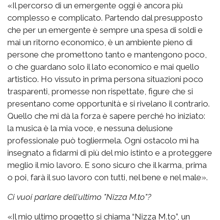
«Il percorso di un emergente oggi è ancora più
complesso e complicato. Partendo dal presupposto
che per un emergente è sempre una spesa di soldi e
mai un ritorno economico, è un ambiente pieno di
persone che promettono tanto e mantengono poco,
o che guardano solo il lato economico e mai quello
artistico. Ho vissuto in prima persona situazioni poco
trasparenti, promesse non rispettate, figure che si
presentano come opportunità e si rivelano il contrario.
Quello che mi dà la forza è sapere perché ho iniziato:
la musica è la mia voce, e nessuna delusione
professionale può togliermela. Ogni ostacolo mi ha
insegnato a fidarmi di più del mio istinto e a proteggere
meglio il mio lavoro. E sono sicuro che il karma, prima
o poi, farà il suo lavoro con tutti, nel bene e nel male».
Ci vuoi parlare dell'ultimo "Nizza M.to"?
«Il mio ultimo progetto si chiama “Nizza M.to”, un