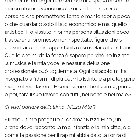
che per un emergente è sempre una spesa di soldi e
mai un ritorno economico, è un ambiente pieno di
persone che promettono tanto e mantengono poco,
o che guardano solo il lato economico e mai quello
artistico. Ho vissuto in prima persona situazioni poco
trasparenti, promesse non rispettate, figure che si
presentano come opportunità e si rivelano il contrario.
Quello che mi dà la forza è sapere perché ho iniziato:
la musica è la mia voce, e nessuna delusione
professionale può togliermela. Ogni ostacolo mi ha
insegnato a fidarmi di più del mio istinto e a proteggere
meglio il mio lavoro. E sono sicuro che il karma, prima
o poi, farà il suo lavoro con tutti, nel bene e nel male».
Ci vuoi parlare dell'ultimo "Nizza M.to"?
«Il mio ultimo progetto si chiama “Nizza M.to”, un
brano dove racconto la mia infanzia e la mia città, e di
come la passione per il rap mi abbia dato la forza di