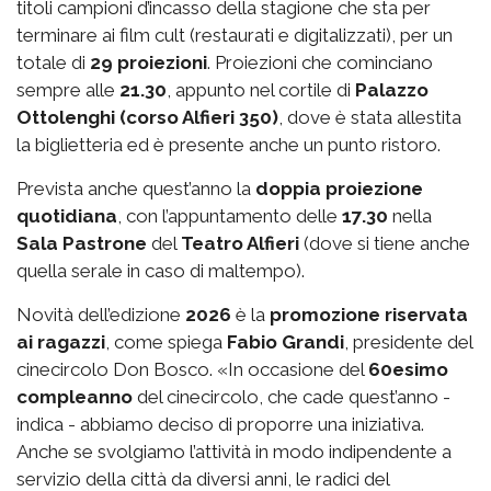
titoli campioni d’incasso della stagione che sta per
terminare ai film cult (restaurati e digitalizzati), per un
totale di
29 proiezioni
. Proiezioni che cominciano
sempre alle
21.30
, appunto nel cortile di
Palazzo
Ottolenghi (corso Alfieri 350)
, dove è stata allestita
la biglietteria ed è presente anche un punto ristoro.
Prevista anche quest’anno la
doppia proiezione
quotidiana
, con l’appuntamento delle
17.30
nella
Sala Pastrone
del
Teatro Alfieri
(dove si tiene anche
quella serale in caso di maltempo).
Novità dell’edizione
2026
è la
promozione riservata
ai ragazzi
, come spiega
Fabio Grandi
, presidente del
cinecircolo Don Bosco. «In occasione del
60esimo
compleanno
del cinecircolo, che cade quest’anno -
indica - abbiamo deciso di proporre una iniziativa.
Anche se svolgiamo l’attività in modo indipendente a
servizio della città da diversi anni, le radici del