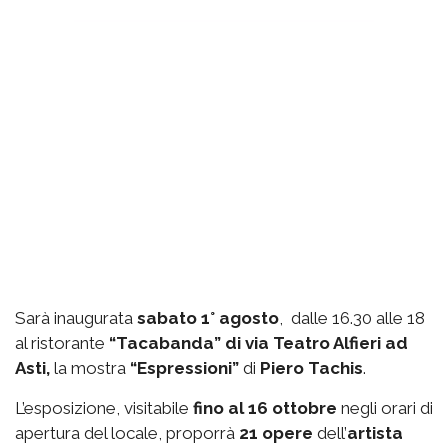
Sarà inaugurata
sabato 1° agosto
, dalle 16.30 alle 18
al ristorante
“Tacabanda” di via Teatro Alfieri ad
Asti,
la mostra
“Espressioni”
di
Piero Tachis
.
L’esposizione, visitabile
fino al 16 ottobre
negli orari di
apertura del locale, proporrà
21 opere
dell’
artista