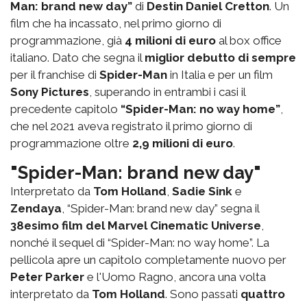
Man: brand new day”
di
Destin Daniel Cretton
. Un
film che ha incassato, nel primo giorno di
programmazione, già
4 milioni di euro
al box office
italiano. Dato che segna il
miglior debutto di sempre
per il franchise di
Spider-Man
in Italia e per un film
Sony Pictures
, superando in entrambi i casi il
precedente capitolo
“Spider-Man: no way home”
,
che nel 2021 aveva registrato il primo giorno di
programmazione oltre
2,9 milioni di euro
.
"Spider-Man: brand new day"
Interpretato da
Tom Holland
,
Sadie Sink
e
Zendaya
, “Spider-Man: brand new day” segna il
38esimo film del Marvel Cinematic Universe
,
nonché il sequel di “Spider-Man: no way home”. La
pellicola apre un capitolo completamente nuovo per
Peter Parker
e l'Uomo Ragno, ancora una volta
interpretato da
Tom Holland
. Sono passati
quattro