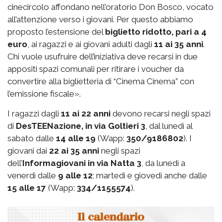
cinecircolo affondano nell’oratorio Don Bosco, vocato
all’attenzione verso i giovani. Per questo abbiamo
proposto l’estensione del
biglietto ridotto, pari a 4
euro
, ai ragazzi e ai giovani adulti dagli
11 ai 35 anni
.
Chi vuole usufruire dell’iniziativa deve recarsi in due
appositi spazi comunali per ritirare i voucher da
convertire alla biglietteria di “Cinema Cinema” con
l’emissione fiscale».
I ragazzi dagli
11 ai 22 anni
devono recarsi negli spazi
di
DesTEENazione, in via Goltieri 3
, dal lunedì al
sabato dalle
14 alle 19
(Wapp:
350/9186802
). I
giovani dai
22 ai 35 anni
negli spazi
dell’
Informagiovani in via Natta 3
, da lunedì a
venerdì dalle
9 alle 12
; martedì e giovedì anche dalle
15 alle 17
(Wapp:
334/1155574
).