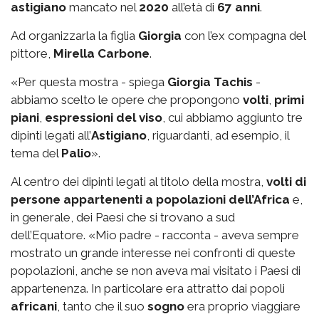
astigiano
mancato nel
2020
all’età di
67 anni
.
Ad organizzarla la figlia
Giorgia
con l’ex compagna del
pittore,
Mirella Carbone
.
«Per questa mostra - spiega
Giorgia Tachis
-
abbiamo scelto le opere che propongono
volti
,
primi
piani
,
espressioni del viso
, cui abbiamo aggiunto tre
dipinti legati all’
Astigiano
, riguardanti, ad esempio, il
tema del
Palio
».
Al centro dei dipinti legati al titolo della mostra,
volti di
persone appartenenti a popolazioni dell’Africa
e,
in generale, dei Paesi che si trovano a sud
dell’Equatore. «Mio padre - racconta - aveva sempre
mostrato un grande interesse nei confronti di queste
popolazioni, anche se non aveva mai visitato i Paesi di
appartenenza. In particolare era attratto dai popoli
africani
, tanto che il suo
sogno
era proprio viaggiare