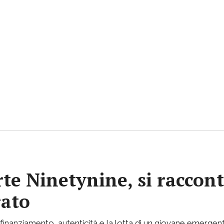
rte Ninetynine, si raccont
rato
inanziamento, autenticità e la lotta di un giovane emergent