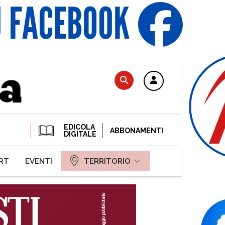
EDICOLA
ABBONAMENTI
DIGITALE
RT
EVENTI
TERRITORIO