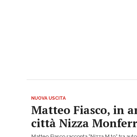
NUOVA USCITA
Matteo Fiasco, in a
città Nizza Monfer
Matteo Fiasco racconta "Nizza M.to" tra autof