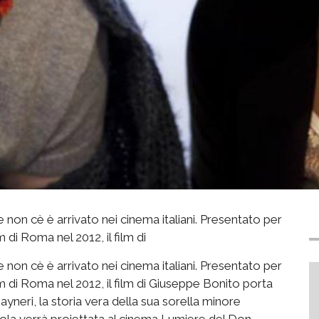
non cè è arrivato nei cinema italiani. Presentato per
m di Roma nel 2012, il film di
non cè è arrivato nei cinema italiani. Presentato per
ilm di Roma nel 2012, il film di Giuseppe Bonito porta
eri, la storia vera della sua sorella minore
llicola verrà proiettata al cinema Lumiere del Don