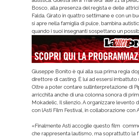
Bosco, alla presenza del regista e delle attr
Falda. Girato in quattro settimane e con un b
si apre nella famiglia di pulce, bambina autis
quando i suoi insegnanti sospettano un possib
Giuseppe Bonito è qui alla sua prima regia do
direttore di casting. È lui ad essersi imbattuto n
Oltre a poter contare sullinterpretazione di 
arricchita anche di una colonna sonora di prim
Mokadelic, Il silenzio. A organizzare levent
con lAsti Film Festival, in collaborazione con
«Finalmente Asti accoglie questo film  comme
che rappresenta lautismo, ma soprattutto la fam