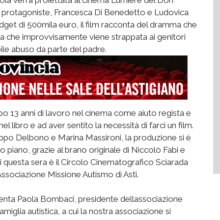
ici protagoniste, Francesca Di Benedetto e Ludovica
udget di 500mila euro, il film racconta del dramma che
tica che improvvisamente viene strappata ai genitori
ile abuso da parte del padre.
po 13 anni di lavoro nel cinema come aiuto regista e
el libro e ad aver sentito la necessità di farci un film.
Pippo Delbono e Marina Massironi, la produzione si è
o piano, grazie al brano originale di Niccolò Fabi e
o di questa sera è il Circolo Cinematografico Sciarada
 Associazione Missione Autismo di Asti.
nta Paola Bombaci, presidente dellassociazione 
iglia autistica, a cui la nostra associazione si