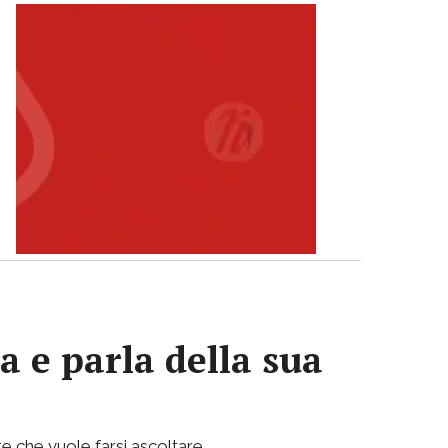
a e parla della sua
e che vuole farsi ascoltare