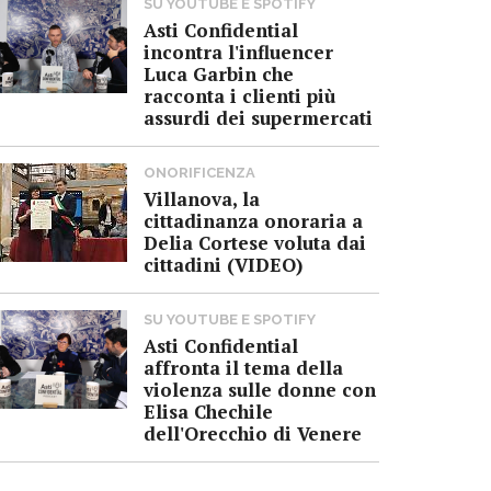
SU YOUTUBE E SPOTIFY
Asti Confidential
incontra l'influencer
Luca Garbin che
racconta i clienti più
assurdi dei supermercati
ONORIFICENZA
Villanova, la
cittadinanza onoraria a
Delia Cortese voluta dai
cittadini (VIDEO)
SU YOUTUBE E SPOTIFY
Asti Confidential
affronta il tema della
violenza sulle donne con
Elisa Chechile
dell'Orecchio di Venere