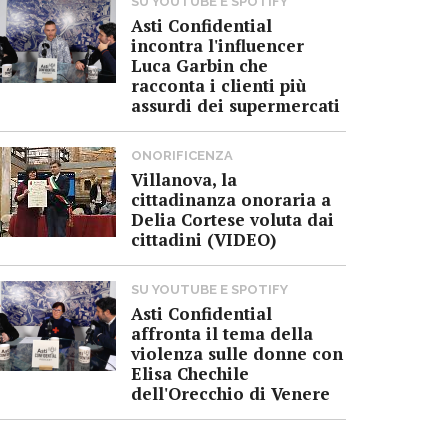
SU YOUTUBE E SPOTIFY
Asti Confidential
incontra l'influencer
Luca Garbin che
racconta i clienti più
assurdi dei supermercati
ONORIFICENZA
Villanova, la
cittadinanza onoraria a
Delia Cortese voluta dai
cittadini (VIDEO)
SU YOUTUBE E SPOTIFY
Asti Confidential
affronta il tema della
violenza sulle donne con
Elisa Chechile
dell'Orecchio di Venere