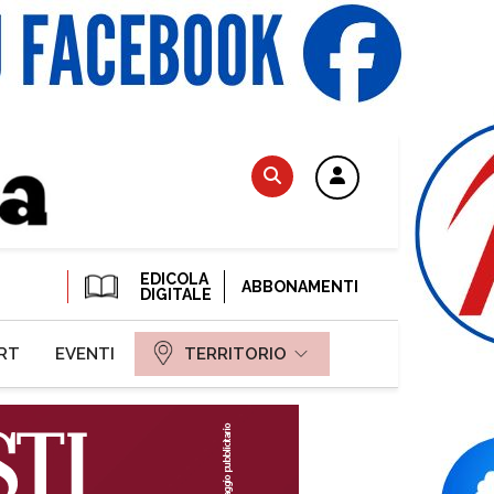
EDICOLA
ABBONAMENTI
DIGITALE
RT
EVENTI
TERRITORIO