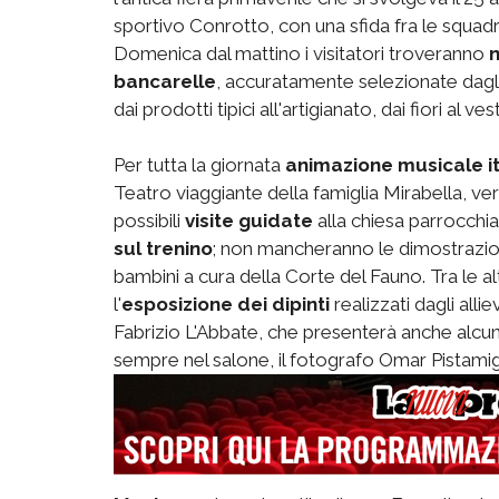
sportivo Conrotto, con una sfida fra le squa
Domenica dal mattino i visitatori troveranno
n
bancarelle
, accuratamente selezionate dagli o
dai prodotti tipici all'artigianato, dai fiori al vest
Per tutta la giornata
animazione musicale i
Teatro viaggiante della famiglia Mirabella, v
possibili
visite guidate
alla chiesa parrocchia
sul trenino
; non mancheranno le dimostrazion
bambini a cura della Corte del Fauno. Tra le a
l'
esposizione dei dipinti
realizzati dagli allie
Fabrizio L'Abbate, che presenterà anche alcuni
sempre nel salone, il fotografo Omar Pistamigli