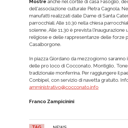
Mostre
anche nel cortile di casa Fasoglio, ded
dell'associazione culturale Pietra Cagnola. Nel
manufatti realizzati dalle Dame di Santa Cateri
parrocchiali. Alle 10.30 nella chiesa parrocch
solenne, Alle 11.30 è prevista l'inaugurazione uff
religiose e delle rappresentanze delle forze pro
Casalborgone.
In piazza Giordano da mezzogiorno saranno in
delle pro loco di Cocconato, Montiglio, Tonen
tradizionale monferrina. Per raggiungere il pae
Conbipel, con servizio di navetta gratuito. Inf
amministrativo@cocconato.info
Franco Zampicinini
TAG
NEWS