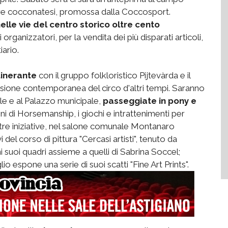
dre cocconatesi, promossa dalla Coccosport.
elle vie del centro storico
oltre cento
rganizzatori, per la vendita dei più disparati articoli,
iario.
tinerante
con il gruppo folkloristico Pijtevàrda e il
ersione contemporanea del circo d'altri tempi. Saranno
le e al Palazzo municipale,
passeggiate in pony e
i di Horsemanship, i giochi e intrattenimenti per
ltre iniziative, nel salone comunale Montanaro
vi del corso di pittura "Cercasi artisti", tenuto da
 suoi quadri assieme a quelli di Sabrina Soccel;
o espone una serie di suoi scatti "Fine Art Prints".