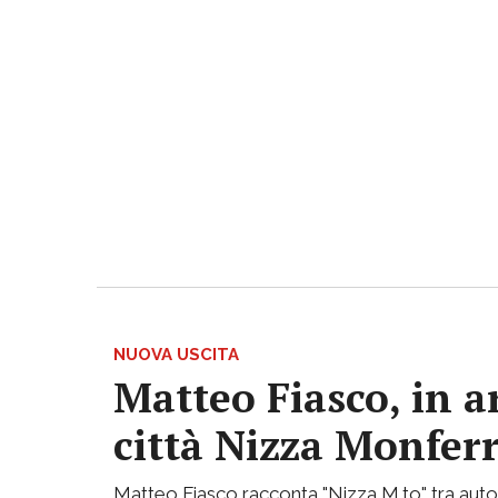
NUOVA USCITA
Matteo Fiasco, in a
città Nizza Monfer
Matteo Fiasco racconta "Nizza M.to" tra autof