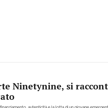
rte Ninetynine, si raccont
rato
inanziamento, autenticità e la lotta di un giovane emergent