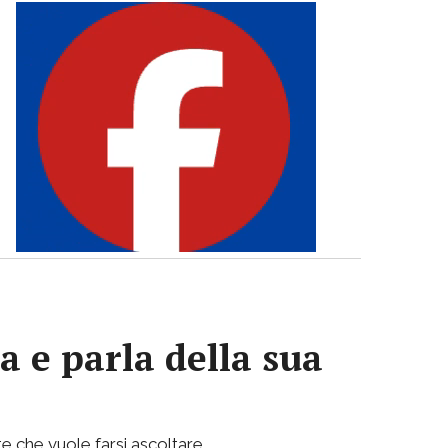
a e parla della sua
e che vuole farsi ascoltare