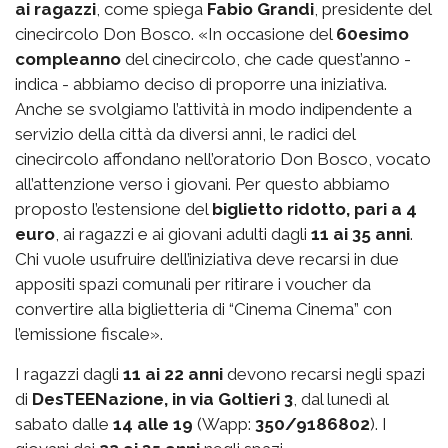
ai ragazzi
, come spiega
Fabio Grandi
, presidente del
cinecircolo Don Bosco. «In occasione del
60esimo
compleanno
del cinecircolo, che cade quest’anno -
indica - abbiamo deciso di proporre una iniziativa.
Anche se svolgiamo l’attività in modo indipendente a
servizio della città da diversi anni, le radici del
cinecircolo affondano nell’oratorio Don Bosco, vocato
all’attenzione verso i giovani. Per questo abbiamo
proposto l’estensione del
biglietto ridotto, pari a 4
euro
, ai ragazzi e ai giovani adulti dagli
11 ai 35 anni
.
Chi vuole usufruire dell’iniziativa deve recarsi in due
appositi spazi comunali per ritirare i voucher da
convertire alla biglietteria di “Cinema Cinema” con
l’emissione fiscale».
I ragazzi dagli
11 ai 22 anni
devono recarsi negli spazi
di
DesTEENazione, in via Goltieri 3
, dal lunedì al
sabato dalle
14 alle 19
(Wapp:
350/9186802
). I