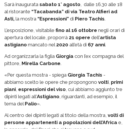
Sarà inaugurata
sabato 1° agosto
, dalle 16.30 alle 18
al ristorante
“Tacabanda” di via Teatro Alfieri ad
Asti,
la mostra
“Espressioni”
di
Piero Tachis
.
L’esposizione, visitabile
fino al 16 ottobre
negli orari di
apertura del locale, proporrà
21 opere
dell’
artista
astigiano
mancato nel
2020
all’età di
67 anni
.
Ad organizzarla la figlia
Giorgia
con l’ex compagna del
pittore,
Mirella Carbone
.
«Per questa mostra - spiega
Giorgia Tachis
-
abbiamo scelto le opere che propongono
volti
,
primi
piani
,
espressioni del viso
, cui abbiamo aggiunto tre
dipinti legati all’
Astigiano
, riguardanti, ad esempio, il
tema del
Palio
».
Al centro dei dipinti legati al titolo della mostra,
volti di
persone appartenenti a popolazioni dell’Africa
e,