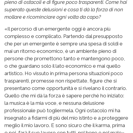
pieno di ostacoli e di figure poco trasparenti. Come hai
superato queste delusioni e cosa ti dà la forza di non
mollare e ricominciare ogni volta da capo?
«Il percorso di un emergente oggi è ancora più
complesso e complicato. Partendo dal presupposto
che per un emergente è sempre una spesa di soldi e
mai un ritorno economico, è un ambiente pieno di
persone che promettono tanto e mantengono poco,
o che guardano solo il lato economico e mai quello
artistico. Ho vissuto in prima persona situazioni poco
trasparenti, promesse non rispettate, figure che si
presentano come opportunità e si rivelano il contrario.
Quello che mi dà la forza è sapere perché ho iniziato:
la musica è la mia voce, e nessuna delusione
professionale può togliermela. Ogni ostacolo mi ha
insegnato a fidarmi di più del mio istinto e a proteggere
meglio il mio lavoro. E sono sicuro che il karma, prima
o poi, farà il suo lavoro con tutti, nel bene e nel male».