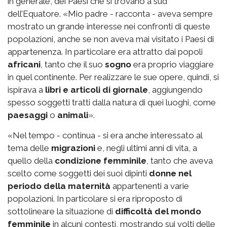
in generale, dei Paesi che si trovano a sud
dell’Equatore. «Mio padre - racconta - aveva sempre
mostrato un grande interesse nei confronti di queste
popolazioni, anche se non aveva mai visitato i Paesi di
appartenenza. In particolare era attratto dai popoli
africani
, tanto che il suo
sogno
era proprio viaggiare
in quel continente. Per realizzare le sue opere, quindi, si
ispirava a
libri e articoli di giornale
, aggiungendo
spesso soggetti tratti dalla natura di quei luoghi, come
paesaggi
o
animali
».
«Nel tempo - continua - si era anche interessato al
tema delle
migrazioni
e, negli ultimi anni di vita, a
quello della
condizione femminile
, tanto che aveva
scelto come soggetti dei suoi dipinti
donne nel
periodo della maternità
appartenenti a varie
popolazioni. In particolare si era riproposto di
sottolineare la situazione di
difficoltà del mondo
femminile
in alcuni contesti, mostrando sui volti delle