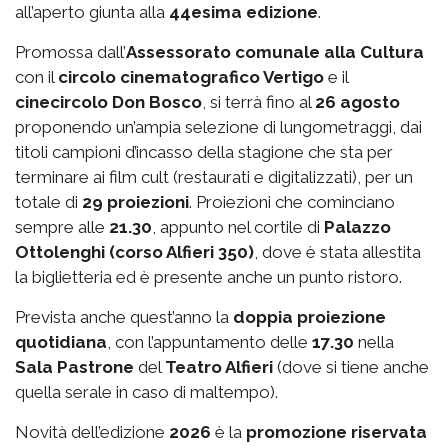
all’aperto giunta alla
44esima edizione
.
Promossa dall’
Assessorato comunale alla Cultura
con il
circolo cinematografico Vertigo
e il
cinecircolo Don Bosco
, si terrà fino al
26 agosto
proponendo un’ampia selezione di lungometraggi, dai
titoli campioni d’incasso della stagione che sta per
terminare ai film cult (restaurati e digitalizzati), per un
totale di
29 proiezioni
. Proiezioni che cominciano
sempre alle
21.30
, appunto nel cortile di
Palazzo
Ottolenghi (corso Alfieri 350)
, dove è stata allestita
la biglietteria ed è presente anche un punto ristoro.
Prevista anche quest’anno la
doppia proiezione
quotidiana
, con l’appuntamento delle
17.30
nella
Sala Pastrone
del
Teatro Alfieri
(dove si tiene anche
quella serale in caso di maltempo).
Novità dell’edizione
2026
è la
promozione riservata