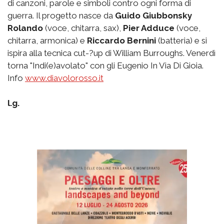
di canzoni, parole e simboli contro ogni forma di
guerra. Il progetto nasce da
Guido Giubbonsky
Rolando
(voce, chitarra, sax),
Pier Adduce
(voce,
chitarra, armonica) e
Riccardo Bernini
(batteria) e si
ispira alla tecnica cut-?up di William Burroughs. Venerdì
torna "Indi(e)avolato" con gli Eugenio In Via Di Gioia.
Info
www.diavolorosso.it
l.g.