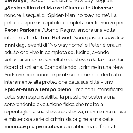
Zendaya
, “Spider-Man: brand new day” segna il
38esimo film del Marvel Cinematic Universe
,
nonché il sequel di “Spider-Man: no way home”. La
pellicola apre un capitolo completamente nuovo per
Peter Parker
e l'Uomo Ragno, ancora una volta
interpretato da
Tom Holland
. Sono passati
quattro
anni
dagli eventi di “No way home” e Peter è ora un
adulto che vive in completa solitudine, avendo
volontariamente cancellato se stesso dalla vita e dai
ricordi di chi ama. Combattendo il crimine in una New
York che non conosce più il suo nome, si è dedicato
interamente alla protezione della sua città – uno
Spider-Man a tempo pieno
– ma con l’intensificarsi
delle sue responsabilità, la pressione scatena una
sorprendente evoluzione fisica che mette a
repentaglio la sua stessa esistenza, mentre una nuova
e misteriosa serie di crimini dà origine a una delle
minacce più pericolose
che abbia mai affrontato.