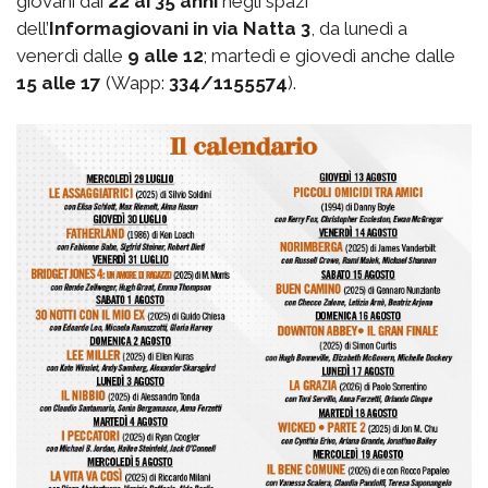
giovani dai
22 ai 35 anni
negli spazi
dell’
Informagiovani in via Natta 3
, da lunedì a
venerdì dalle
9 alle 12
; martedì e giovedì anche dalle
15 alle 17
(Wapp:
334/1155574
).