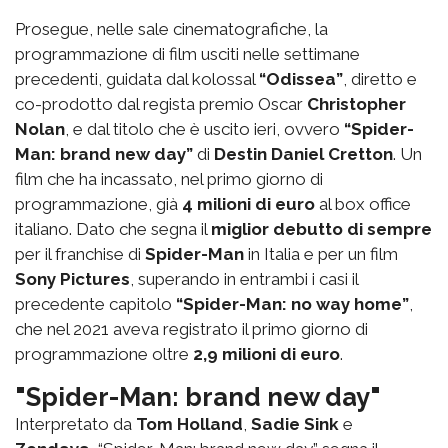
Prosegue, nelle sale cinematografiche, la
programmazione di film usciti nelle settimane
precedenti, guidata dal kolossal
“Odissea”
, diretto e
co-prodotto dal regista premio Oscar
Christopher
Nolan
, e dal titolo che è uscito ieri, ovvero
“Spider-
Man: brand new day”
di
Destin Daniel Cretton
. Un
film che ha incassato, nel primo giorno di
programmazione, già
4 milioni di euro
al box office
italiano. Dato che segna il
miglior debutto di sempre
per il franchise di
Spider-Man
in Italia e per un film
Sony Pictures
, superando in entrambi i casi il
precedente capitolo
“Spider-Man: no way home”
,
che nel 2021 aveva registrato il primo giorno di
programmazione oltre
2,9 milioni di euro
.
"Spider-Man: brand new day"
Interpretato da
Tom Holland
,
Sadie Sink
e