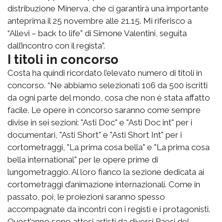
distribuzione Minerva, che ci garantirà una importante
anteprima il 25 novembre alle 21.15. Mi riferisco a
“Allevi – back to life” di Simone Valentini, seguita
dall’incontro con il regista”.
I titoli in concorso
Costa ha quindi ricordato l’elevato numero di titoli in
concorso. “Ne abbiamo selezionati 106 da 500 iscritti
da ogni parte del mondo, cosa che non è stata affatto
facile. Le opere in concorso saranno come sempre
divise in sei sezioni: "Asti Doc" e "Asti Doc int" per i
documentari, "Asti Short" e "Asti Short Int" per i
cortometraggi, "La prima cosa bella" e "La prima cosa
bella international" per le opere prime di
lungometraggio. Al loro fianco la sezione dedicata ai
cortometraggi d’animazione internazionali. Come in
passato, poi, le proiezioni saranno spesso
accompagnate da incontri con i registi e i protagonisti.
Quest’anno sono attesi artisti da diversi Paesi del