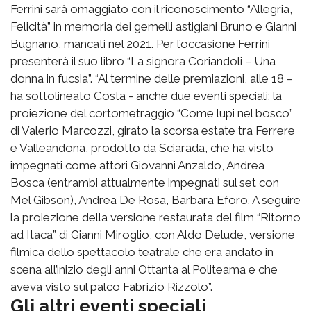
Ferrini sarà omaggiato con il riconoscimento “Allegria,
Felicità” in memoria dei gemelli astigiani Bruno e Gianni
Bugnano, mancati nel 2021. Per l’occasione Ferrini
presenterà il suo libro “La signora Coriandoli – Una
donna in fucsia”. “Al termine delle premiazioni, alle 18 –
ha sottolineato Costa - anche due eventi speciali: la
proiezione del cortometraggio “Come lupi nel bosco”
di Valerio Marcozzi, girato la scorsa estate tra Ferrere
e Valleandona, prodotto da Sciarada, che ha visto
impegnati come attori Giovanni Anzaldo, Andrea
Bosca (entrambi attualmente impegnati sul set con
Mel Gibson), Andrea De Rosa, Barbara Eforo. A seguire
la proiezione della versione restaurata del film “Ritorno
ad Itaca” di Gianni Miroglio, con Aldo Delude, versione
filmica dello spettacolo teatrale che era andato in
scena all’inizio degli anni Ottanta al Politeama e che
aveva visto sul palco Fabrizio Rizzolo”.
Gli altri eventi speciali