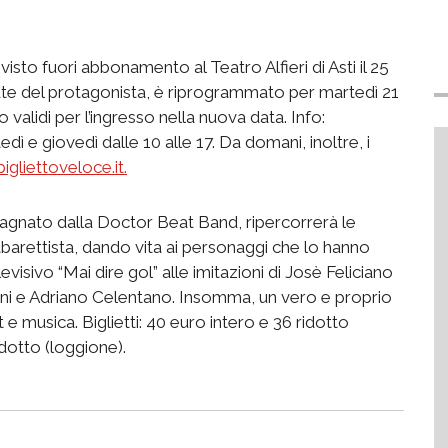
sto fuori abbonamento al Teatro Alfieri di Asti il 25
ute del protagonista, è riprogrammato per martedì 21
no validi per l’ingresso nella nuova data. Info:
dì e giovedì dalle 10 alle 17. Da domani, inoltre, i
gliettoveloce.it.
agnato dalla Doctor Beat Band, ripercorrerà le
abarettista, dando vita ai personaggi che lo hanno
isivo “Mai dire gol” alle imitazioni di Josè Feliciano
ini e Adriano Celentano. Insomma, un vero e proprio
e musica. Biglietti: 40 euro intero e 36 ridotto
idotto (loggione).