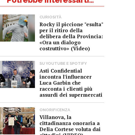
CURIOSITÀ
Rocky il piccione "esulta"
per il ritiro della
delibera della Provincia:
«Ora un dialogo
costruttivo» (Video)
SU YOUTUBE E SPOTIFY
Asti Confidential
incontra l'influencer
Luca Garbin che
racconta i clienti più
assurdi dei supermercati
ONORIFICENZA
Villanova, la
cittadinanza onoraria a
Delia Cortese voluta dai