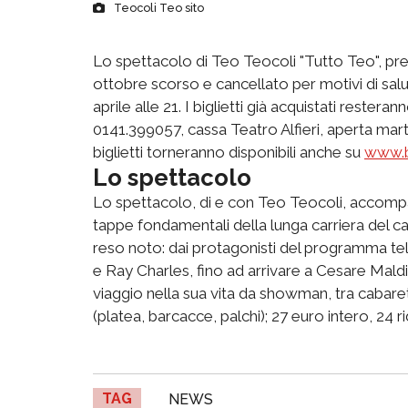
Teocoli Teo sito
Lo spettacolo di Teo Teocoli "Tutto Teo", previ
ottobre scorso e cancellato per motivi di sal
aprile alle 21. I biglietti già acquistati resteran
0141.399057, cassa Teatro Alfieri, aperta marte
biglietti torneranno disponibili anche su
www.bi
Lo spettacolo
Lo spettacolo, di e con Teo Teocoli, accomp
tappe fondamentali della lunga carriera del c
reso noto: dai protagonisti del programma telev
e Ray Charles, fino ad arrivare a Cesare Mald
viaggio nella sua vita da showman, tra cabaret 
(platea, barcacce, palchi); 27 euro intero, 24 r
TAG
NEWS