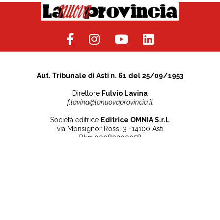
Aut. Tribunale di Asti n. 61 del 25/09/1953
Direttore
Fulvio Lavina
f.lavina@lanuovaprovincia.it
Società editrice
Editrice OMNIA S.r.l.
via Monsignor Rossi 3 -14100 Asti
P.Iva 00080200058
Contatti
Note legali
Tel:
+39 0141 532186
Privacy Policy
info@lanuovaprovincia.it
Cookie Policy
segreteria@lanuovaprovincia.it