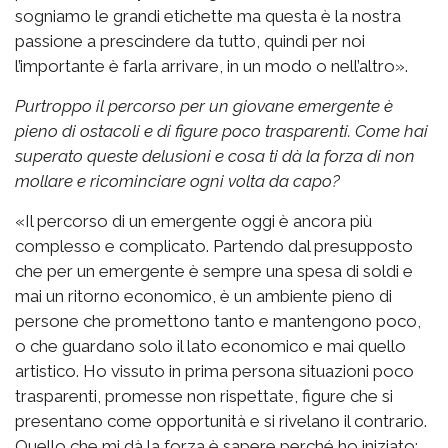
sogniamo le grandi etichette ma questa è la nostra
passione a prescindere da tutto, quindi per noi
l’importante è farla arrivare, in un modo o nell’altro».
Purtroppo il percorso per un giovane emergente è
pieno di ostacoli e di figure poco trasparenti. Come hai
superato queste delusioni e cosa ti dà la forza di non
mollare e ricominciare ogni volta da capo?
«Il percorso di un emergente oggi è ancora più
complesso e complicato. Partendo dal presupposto
che per un emergente è sempre una spesa di soldi e
mai un ritorno economico, è un ambiente pieno di
persone che promettono tanto e mantengono poco,
o che guardano solo il lato economico e mai quello
artistico. Ho vissuto in prima persona situazioni poco
trasparenti, promesse non rispettate, figure che si
presentano come opportunità e si rivelano il contrario.
Quello che mi dà la forza è sapere perché ho iniziato: