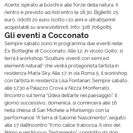
Acerbi, ispirato ai boschi e alle forze della natura. Il
rientro è previsto ad Asti entro le 18.30. Biglietti: 25
euro, ridotti 20 euro (sotto i 10 anni e ultra65enni)
acquistabili su www.visitlmr.it. Info: 328 7069085.
Gli eventi a Cocconato
Sempre sabato sono in programma due eventi nelle
Ex Botteghe di Cocconato. Alle 12, in vicolo Goito, si
terrà il workshop “Sculture viventi con semi ed
elementi naturali” che vedrà protagonista l’artista in
residenza Maria Sky. Alle 17, in via Roma 5, il workshop
con l’artista in residenza Lisa Fontanari. Sempre sabato,
alle 17.30 a Palazzo Crova a Nizza Monferrato,
l’incontro sul tema “L’idea dell’arte nel paesaggio”. Il
giorno successivo, domenica, si comincerà alle 16
nella chiesa di San Michele a Murisengo con la
performance “A’ terra di Salomè Nascimento”, seguito
alle 17 dall’incontro “Il mo calice trabocca. Il vino del
Primo e nel Nuovo Testamento”, condotto da don