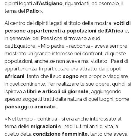
dipinti legati all’
Astigiano
, riguardanti, ad esempio, il
tema del
Palio
».
Al centro dei dipinti legati al titolo della mostra,
volti di
persone appartenenti a popolazioni dell’Africa
e,
in generale, dei Paesi che si trovano a sud
dell’Equatore. «Mio padre - racconta - aveva sempre
mostrato un grande interesse nei confronti di queste
popolazioni, anche se non aveva mai visitato i Paesi di
appartenenza. In particolare era attratto dai popoli
africani
, tanto che il suo
sogno
era proprio viaggiare
in quel continente. Per realizzare le sue opere, quindi, si
ispirava a
libri e articoli di giornale
, aggiungendo
spesso soggetti tratti dalla natura di quei luoghi, come
paesaggi
o
animali
».
«Nel tempo - continua - si era anche interessato al
tema delle
migrazioni
e, negli ultimi anni di vita, a
quello della
condizione femminile
, tanto che aveva