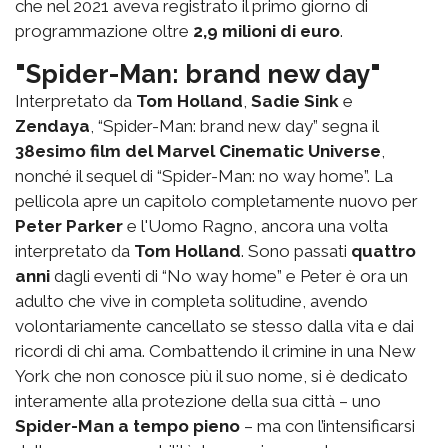
che nel 2021 aveva registrato il primo giorno di
programmazione oltre
2,9 milioni di euro
.
"Spider-Man: brand new day"
Interpretato da
Tom Holland
,
Sadie Sink
e
Zendaya
, “Spider-Man: brand new day” segna il
38esimo film del Marvel Cinematic Universe
,
nonché il sequel di “Spider-Man: no way home”. La
pellicola apre un capitolo completamente nuovo per
Peter Parker
e l'Uomo Ragno, ancora una volta
interpretato da
Tom Holland
. Sono passati
quattro
anni
dagli eventi di “No way home” e Peter è ora un
adulto che vive in completa solitudine, avendo
volontariamente cancellato se stesso dalla vita e dai
ricordi di chi ama. Combattendo il crimine in una New
York che non conosce più il suo nome, si è dedicato
interamente alla protezione della sua città – uno
Spider-Man a tempo pieno
– ma con l’intensificarsi