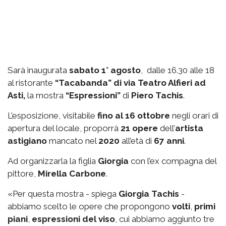
Sarà inaugurata
sabato 1° agosto
, dalle 16.30 alle 18
al ristorante
“Tacabanda” di via Teatro Alfieri ad
Asti,
la mostra
“Espressioni”
di
Piero Tachis
.
L’esposizione, visitabile
fino al 16 ottobre
negli orari di
apertura del locale, proporrà
21 opere
dell’
artista
astigiano
mancato nel
2020
all’età di
67 anni
.
Ad organizzarla la figlia
Giorgia
con l’ex compagna del
pittore,
Mirella Carbone
.
«Per questa mostra - spiega
Giorgia Tachis
-
abbiamo scelto le opere che propongono
volti
,
primi
piani
,
espressioni del viso
, cui abbiamo aggiunto tre