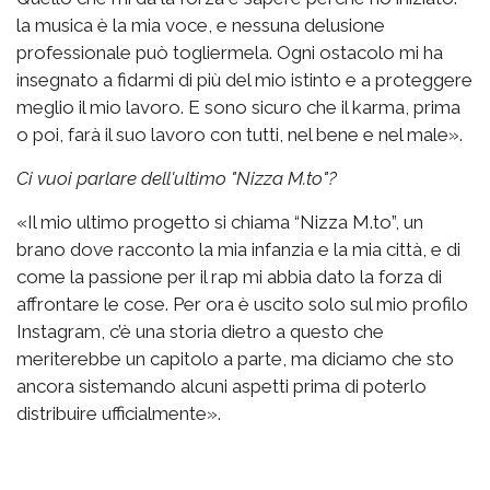
la musica è la mia voce, e nessuna delusione
professionale può togliermela. Ogni ostacolo mi ha
insegnato a fidarmi di più del mio istinto e a proteggere
meglio il mio lavoro. E sono sicuro che il karma, prima
o poi, farà il suo lavoro con tutti, nel bene e nel male».
Ci vuoi parlare dell'ultimo "Nizza M.to"?
«Il mio ultimo progetto si chiama “Nizza M.to”, un
brano dove racconto la mia infanzia e la mia città, e di
come la passione per il rap mi abbia dato la forza di
affrontare le cose. Per ora è uscito solo sul mio profilo
Instagram, c’è una storia dietro a questo che
meriterebbe un capitolo a parte, ma diciamo che sto
ancora sistemando alcuni aspetti prima di poterlo
distribuire ufficialmente».