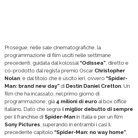
Prosegue, nelle sale cinematografiche, la
programmazione di film usciti nelle settimane
precedenti, guidata dal kolossal
“Odissea”
, diretto e
co-prodotto dal regista premio Oscar
Christopher
Nolan
, e dal titolo che è uscito ieri, ovvero
“Spider-
Man: brand new day”
di
Destin Daniel Cretton
. Un
film che ha incassato, nel primo giorno di
programmazione, già
4 milioni di euro
al box office
italiano. Dato che segna il
miglior debutto di sempre
per il franchise di
Spider-Man
in Italia e per un film
Sony Pictures
, superando in entrambi i casi il
precedente capitolo
“Spider-Man: no way home”
,