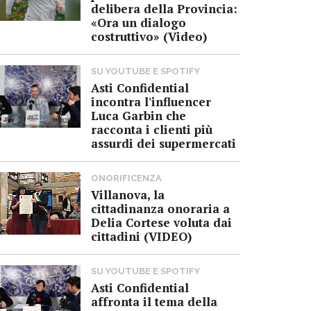
delibera della Provincia:
«Ora un dialogo
costruttivo» (Video)
SU YOUTUBE E SPOTIFY
Asti Confidential
incontra l'influencer
Luca Garbin che
racconta i clienti più
assurdi dei supermercati
ONORIFICENZA
Villanova, la
cittadinanza onoraria a
Delia Cortese voluta dai
cittadini (VIDEO)
SU YOUTUBE E SPOTIFY
Asti Confidential
affronta il tema della