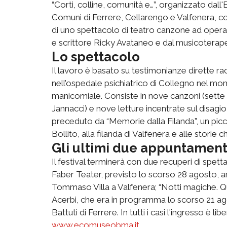
“Corti, colline, comunità e…”, organizzato da
Comuni di Ferrere, Cellarengo e Valfenera, con
di uno spettacolo di teatro canzone ad oper
e scrittore Ricky Avataneo e dal musicoterape
Lo spettacolo
Il lavoro è basato su testimonianze dirette ra
nell’ospedale psichiatrico di Collegno nel mo
manicomiale. Consiste in nove canzoni (sette 
Jannacci) e nove letture incentrate sul disagi
preceduto da “Memorie dalla Filanda”, un pic
Bollito, alla filanda di Valfenera e alle storie 
Gli ultimi due appuntament
Il festival terminerà con due recuperi di spetta
Faber Teater, previsto lo scorso 28 agosto, an
Tommaso Villa a Valfenera; “Notti magiche. Q
Acerbi, che era in programma lo scorso 21 ago
Battuti di Ferrere. In tutti i casi l'ingresso è 
www.ecomuseobma.it
.