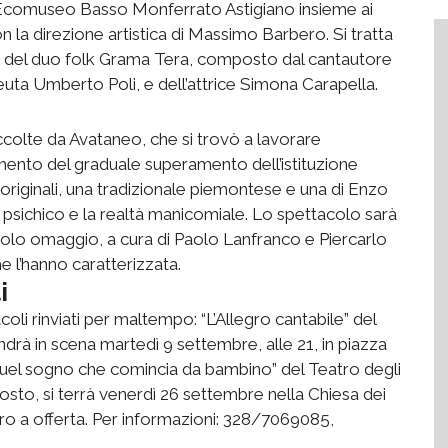
ll'Ecomuseo Basso Monferrato Astigiano insieme ai
 la direzione artistica di Massimo Barbero. Si tratta
a del duo folk Grama Tera, composto dal cantautore
uta Umberto Poli, e dell’attrice Simona Carapella.
ccolte da Avataneo, che si trovò a lavorare
mento del graduale superamento dell’istituzione
originali, una tradizionale piemontese e una di Enzo
o psichico e la realtà manicomiale. Lo spettacolo sarà
colo omaggio, a cura di Paolo Lanfranco e Piercarlo
che l’hanno caratterizzata.
i
coli rinviati per maltempo: “L’Allegro cantabile” del
drà in scena martedì 9 settembre, alle 21, in piazza
uel sogno che comincia da bambino” del Teatro degli
sto, si terrà venerdì 26 settembre nella Chiesa dei
libero a offerta. Per informazioni: 328/7069085,