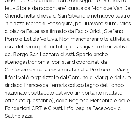
Giuseppe Cauda nella Torre dei segnali e “Stories to
tell - Storie da raccontare”, curata da Monique Van De
Griendt, nella chiesa di San Silverio e nel nuovo teatro
in piazza Marconi. Proseguirà, poi, il lavoro sul murales
di piazza Ballarissa firmato da Fabio Orioli, Stefano
Porro e Letizia Veiluva. Non mancheranno le attività a
cura del Parco paleontologico astigiano e le iniziative
del Borgo San Lazzaro di Asti. Spazio anche
all’enogastronomia, con stand coordinati da
Confesercenti e la cena curata dalla Pro loco di Viarigi.
Il festival è organizzato dal Comune di Viarigi e dal suo
sindaco Francesca Ferraris col sostegno del Fondo
nazionale spettacolo dal vivo (importante risultato
ottenuto quest’anno), della Regione Piemonte e delle
Fondazioni CRT e CrAsti. Info: pagina Facebook di
Saltinpiazza.