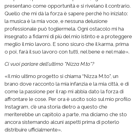
presentano come opportunità e si rivelano il contrario.
Quello che mi dà la forza è sapere perché ho iniziato:
la musica è la mia voce, e nessuna delusione
professionale può togliermela. Ogni ostacolo mi ha
insegnato a fidarmi di più del mio istinto e a proteggere
meglio il mio lavoro. E sono sicuro che il karma, prima
o poi, farà il suo lavoro con tutti, nel bene e nel male».
Ci vuoi parlare dell'ultimo "Nizza M.to"?
«Il mio ultimo progetto si chiama “Nizza M.to”, un
brano dove racconto la mia infanzia e la mia città, e di
come la passione per il rap mi abbia dato la forza di
affrontare le cose. Per ora è uscito solo sul mio profilo
Instagram, c’è una storia dietro a questo che
meriterebbe un capitolo a parte, ma diciamo che sto
ancora sistemando alcuni aspetti prima di poterlo
distribuire ufficialmente».