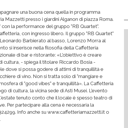
compagnare una buona cena quella in programma
ria Mazzetti presso i giardini Alganon di piazza Roma.
t" con la performance del gruppo "RB Quartet".
Caffetteria, con ingresso libero. Il gruppo "RB Quartet"
 Leonardo Barbierato al basso, Lorenzo Morra al
o si inserisce nella filosofia della Caffetteria
ionale di bar e ristorante: «L'obiettivo è creare
 cultura, - spiega il titolare Riccardo Bosia -
 dove si possa godere di attimi di tranquillità e
chiere di vino. Non si tratta solo di "mangiare e
mosfera di "good vibes" e tranquillità». La Caffetteria
o di cultura, la vicina sede di Asti Musei. L'evento
l'estate tenuto conto che il locale è spesso teatro di
tive. Per partecipare alla cena è necessaria la
24299. Info anche su www.caffetteriamazzetti.it o
.