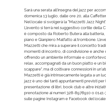
Sarà una serata all'insegna del jazz per ac
domenica 13 luglio, dalle ore 20, alla Caffette
Nel locale si svolgerà la "Mazzetti Jazz Nigh
L'evento si terrà nel suggestivo cortile della 
è composto da Roberto Butera alla batteria,
piano e Gianpiero Malfatto al trombone. L'event
Mazzetti che mira a superare il concetto tradiz
momenti di incontro, di condivisione e anche di
offrendo un ambiente informale e confortevole
relax, accompagnati da un buon piatto e un bic
scappare", ma di coltivare connessioni in un'at
Mazzetti è già intrinsecamente legata a un luog
jazz è uno dei tanti appuntamenti previsti per 
presentazione di libri, book club e altre inizia
prenotazione ai numeri 328-8978910 o 0141-3
sulle pagine Instagram e Facebook del locale