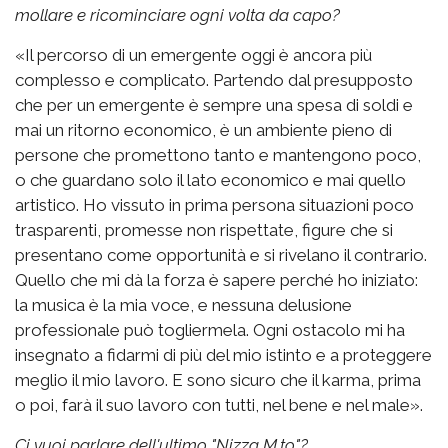
mollare e ricominciare ogni volta da capo?
«Il percorso di un emergente oggi è ancora più
complesso e complicato. Partendo dal presupposto
che per un emergente è sempre una spesa di soldi e
mai un ritorno economico, è un ambiente pieno di
persone che promettono tanto e mantengono poco,
o che guardano solo il lato economico e mai quello
artistico. Ho vissuto in prima persona situazioni poco
trasparenti, promesse non rispettate, figure che si
presentano come opportunità e si rivelano il contrario.
Quello che mi dà la forza è sapere perché ho iniziato:
la musica è la mia voce, e nessuna delusione
professionale può togliermela. Ogni ostacolo mi ha
insegnato a fidarmi di più del mio istinto e a proteggere
meglio il mio lavoro. E sono sicuro che il karma, prima
o poi, farà il suo lavoro con tutti, nel bene e nel male».
Ci vuoi parlare dell'ultimo "Nizza M.to"?