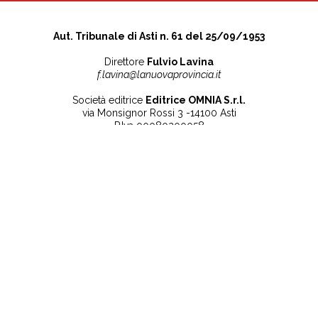
Aut. Tribunale di Asti n. 61 del 25/09/1953
Direttore
Fulvio Lavina
f.lavina@lanuovaprovincia.it
Società editrice
Editrice OMNIA S.r.l.
via Monsignor Rossi 3 -14100 Asti
P.Iva 00080200058
Contatti
Note legali
Tel:
+39 0141 532186
Privacy Policy
info@lanuovaprovincia.it
Cookie Policy
segreteria@lanuovaprovincia.it
Dichiarazione di
sito@lanuovaprovincia.it
accessibilità
Aggiorna le preferenze
sui cookie