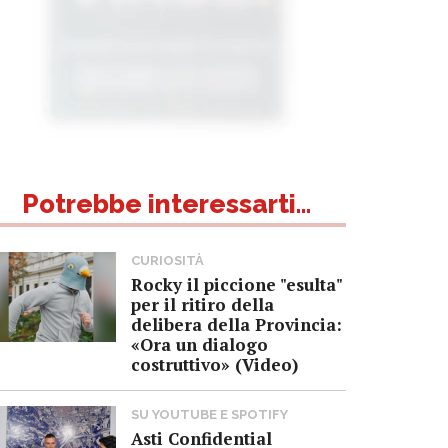
Potrebbe interessarti...
CURIOSITÀ
Rocky il piccione "esulta"
per il ritiro della
delibera della Provincia:
«Ora un dialogo
costruttivo» (Video)
SU YOUTUBE E SPOTIFY
Asti Confidential