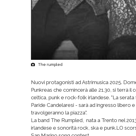
The rumpled
Nuovi protagonisti ad Astrimusica 2025. Domen
Punkreas che comincerà alle 21.30, si terrà
celtica, punk e rock-folk irlandese. "La serata
Paride Candelaresi - sarà ad ingresso libero 
travolgeranno la piazza".
La band The Rumpled, nata a Trento nel 2013, s
irlandese e sonorità rock, ska e punk.LO sco
San Marino song contest.