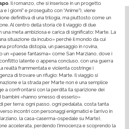
capo
. Il romanzo, che si inserisce in un progetto
lla e i giorni” e proseguito con “Anime”), viene
ne definitiva di una trilogia, ma piuttosto come un
e. Al centro della storia c’è il viaggio di due
n una meta ambiziosa e carica di significato: Marte. La
a una situazione da incubo» perché il mondo da cui
na profonda distopia, un paesaggio in rovina,
 o un «paese fantasma» come San Marziano, dove i
 conflitto latente o appena concluso, con una guerra
La realtà frammentata e violenta costringe i
enza di trovare un rifugio: Marte. Il viaggio si
mazione e la strada per Marte non è una semplice
ge a confrontarsi con la perdita (la sparizione dei
ia. I bambini «hanno smesso di esserlo»
i per terra: ogni passo, ogni pedalata, costa tanta
raverso incontri con personaggi enigmatici e l’arrivo in
 Marziano, la casa-caserma-ospedale su Marte),
one accelerata, perdendo l'innocenza e scoprendo la