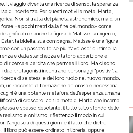
 Il viaggio diventa una ricerca di senso, la speranza
risa di incertezza. Per questi motivi la meta, Marte,
rica. Non si tratta del pianeta astronomico, ma di un
 forse «a pochi metri dalla fine del mondo» come
i significato è anche la figura di Matisse, un «genio,
ster, la bidella, sua compagna, Matisse è una figura
ame con un passato forse più "favoloso" o intimo; la
renza e dalla stanchezza e la loro apparizione e
di ricerca e perdita che permea il libro. Ma ci sono
due protagonisti incontrano personaggi "positivi", a
di ricerca di se stessi e del loro ruolo nel nuovo mondo.
ati, un racconto di formazione dolorosa e necessaria
ue cugini è una potente metafora dell'esperienza umana
difficoltà di crescere, con la meta di Marte che incarna
plessa e spesso desolante, il tutto sullo sfondo delle
 realismo e onirismo, riflettendo il modo in cui,
n l'angoscia di questi giorni e il fatto che dietro
 Il libro può essere ordinato in libreria, oppure