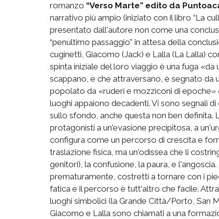
romanzo
“Verso Marte” edito da Puntoa
narrativo più ampio (iniziato con il libro “La cu
presentato dall'autore non come una conclusio
“penultimo passaggio” in attesa della conclusion
cuginetti, Giacomo (Jack) e Lalla (La Lalla) co
spinta iniziale del loro viaggio è una fuga «d
scappano, e che attraversano, è segnato da u
popolato da «ruderi e mozziconi di epoche»
luoghi appaiono decadenti. Vi sono segnali di
sullo sfondo, anche questa non ben definita. 
protagonisti a un'evasione precipitosa, a un'urg
configura come un percorso di crescita e for
traslazione fisica, ma un'odissea che li costrin
genitori), la confusione, la paura, e l'angosc
prematuramente, costretti a tornare con i pied
fatica e il percorso è tutt'altro che facile. Att
luoghi simbolici (la Grande Città/Porto, San
Giacomo e Lalla sono chiamati a una formazi