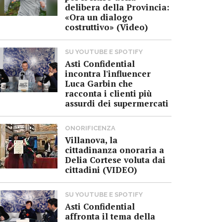
delibera della Provincia:
«Ora un dialogo
costruttivo» (Video)
SU YOUTUBE E SPOTIFY
Asti Confidential
incontra l'influencer
Luca Garbin che
racconta i clienti più
assurdi dei supermercati
ONORIFICENZA
Villanova, la
cittadinanza onoraria a
Delia Cortese voluta dai
cittadini (VIDEO)
SU YOUTUBE E SPOTIFY
Asti Confidential
affronta il tema della