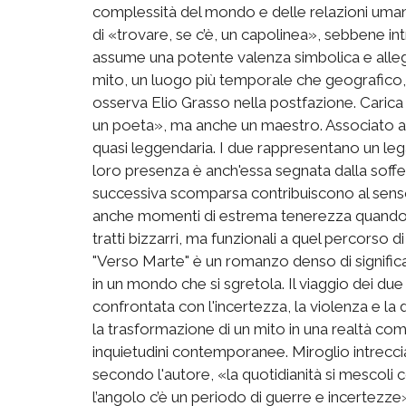
complessità del mondo e delle relazioni umane.
di «trovare, se c’è, un capolinea», sebbene int
assume una potente valenza simbolica e allego
mito, un luogo più temporale che geografico,
osserva Elio Grasso nella postfazione. Carica d
un poeta», ma anche un maestro. Associato a E
quasi leggendaria. I due rappresentano un leg
loro presenza è anch'essa segnata dalla soffe
successiva scomparsa contribuiscono al senso 
anche momenti di estrema tenerezza quando i 
tratti bizzarri, ma funzionali a quel percorso 
"Verso Marte" è un romanzo denso di signific
in un mondo che si sgretola. Il viaggio dei d
confrontata con l'incertezza, la violenza e la 
la trasformazione di un mito in una realtà com
inquietudini contemporanee. Miroglio intreccia
secondo l'autore, «la quotidianità si mescoli co
l’angolo c’è un periodo di guerre e incertezze».