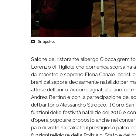
Snapshot
Salone del ristorante albergo Ciocca gremito
Lorenzo di Tigliole che domenica scorsa ha au
dal maestro e soprano Elena Canale, coristi e c
brani dal sapore decisamente natalizio per man
attese dell'anno. Accompagnati al pianoforte 
Andrea Bertino e con la partecipazione del 
del baritono Alessandro Strocco. Il Coro San L
funzioni delle festività natalizie del 2016 e c
d'opera popolare proposto anche nei concerti t
paio di volte ha calcato il prestigioso palco de
funzioni religiose della Polizia di Stato e del gr