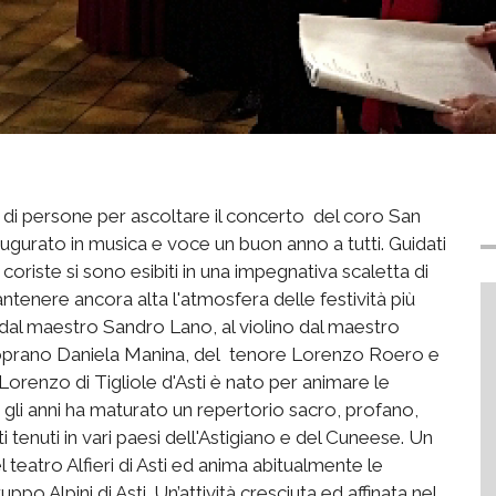
 di persone per ascoltare il concerto del coro San
gurato in musica e voce un buon anno a tutti. Guidati
oriste si sono esibiti in una impegnativa scaletta di
tenere ancora alta l'atmosfera delle festività più
dal maestro Sandro Lano, al violino dal maestro
soprano Daniela Manina, del tenore Lorenzo Roero e
orenzo di Tigliole d'Asti è nato per animare le
on gli anni ha maturato un repertorio sacro, profano,
enuti in vari paesi dell'Astigiano e del Cuneese. Un
l teatro Alfieri di Asti ed anima abitualmente le
uppo Alpini di Asti. Un’attività cresciuta ed affinata nel