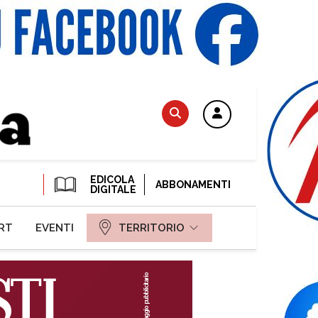
EDICOLA
ABBONAMENTI
DIGITALE
RT
EVENTI
TERRITORIO