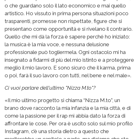
o che guardano solo il lato economico e mai quello
artistico. Ho vissuto in prima persona situazioni poco
trasparenti, promesse non rispettate, figure che si
presentano come opportunità e si rivelano il contrario.
Quello che mi dà la forza è sapere perché ho iniziato:
la musica è la mia voce, e nessuna delusione
professionale può togliermela. Ogni ostacolo mi ha
insegnato a fidarmi di più del mio istinto e a proteggere
meglio il mio lavoro. E sono sicuro che il karma, prima
o poi, farà il suo lavoro con tutti, nel bene e nel male».
Ci vuoi parlare dell'ultimo "Nizza M.to"?
«Il mio ultimo progetto si chiama “Nizza M.to”, un
brano dove racconto la mia infanzia e la mia città, e di
come la passione per il rap mi abbia dato la forza di
affrontare le cose. Per ora è uscito solo sul mio profilo
Instagram, c’è una storia dietro a questo che
meriterebbe un capitolo a parte, ma diciamo che sto