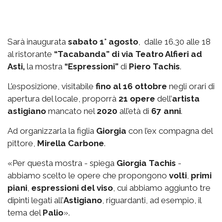
Sarà inaugurata
sabato 1° agosto
, dalle 16.30 alle 18
al ristorante
“Tacabanda” di via Teatro Alfieri ad
Asti,
la mostra
“Espressioni”
di
Piero Tachis
.
L’esposizione, visitabile
fino al 16 ottobre
negli orari di
apertura del locale, proporrà
21 opere
dell’
artista
astigiano
mancato nel
2020
all’età di
67 anni
.
Ad organizzarla la figlia
Giorgia
con l’ex compagna del
pittore,
Mirella Carbone
.
«Per questa mostra - spiega
Giorgia Tachis
-
abbiamo scelto le opere che propongono
volti
,
primi
piani
,
espressioni del viso
, cui abbiamo aggiunto tre
dipinti legati all’
Astigiano
, riguardanti, ad esempio, il
tema del
Palio
».