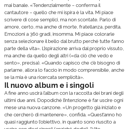
mai banale. «Tendenzialmente – conferma il
cantautore – quello che mi ispira è la vita. Mi piace
scrivere di cose semplici, ma non scontate. Parlo di
amore, certo, ma anche di morte, fratellanza, perdita.
Emozioni a 360 gradi, insomma. Mi piace colorarle
senza selezionare il bello dal brutto perché tutte fanno
parte della vita». L’ispirazione arriva dal proprio vissuto,
ma anche da quello degli altri («da ciò che vedo e
sento», precisa). «Quando capisco che c’è bisogno di
parlarne, allora lo faccio in modo comprensibile, anche
se la mia è una ricercata semplicità».
Il nuovo album e i singoli
A fine anno uscirà l’album con la raccolta dei brani degli
ultimi due anni. Dopodiché l’intenzione è far uscire ogni
mese una nuova canzone. «Un progetto già iniziato e
che cercherò di mantenere», confida. «Quest’anno ho
quasi raggiunto l’obiettivo, in quanto sono riuscito a
uscire con dieci singoli (anziché dodici). “Vite