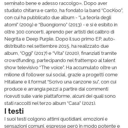
seminato bene e adesso raccolgo». Dopo aver
studiato chitarra e canto, ha fondato la band “CocKoo”,
con cui ha pubblicato due album - “La teoria degli
atomi” (2009) e “Buongiorno” (2013) - e si è esibito in
oltre 300 concerti, aprendo per artisti del calibro di
Negrita e Deep Purple. Dopo il suo primo EP, auto-
distribuito nel settembre 2015, ha realizzato due
album, “Oggi” (2017) e “Vita” (2020), finanziati tramite
crowdfunding, partecipando nel frattempo al talent
show televisivo “The voice”. Ha accumulato oltre un
milione di follower sui social, grazie a progetti come
Hitaliane e il format “Scrivo una canzone su”, con cui
produce e arrangia pezzi a partire dai commenti
ricevuti sulle varie piattaforme, alcuni dei quali sono
stati raccolti nel terzo album “Casa” (2021).
I testi
I suoi testi colgono attimi quotidiani, emozioni e
sensazioni comuni, espresse però in modo potente e