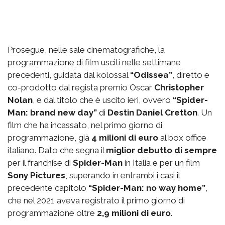
Prosegue, nelle sale cinematografiche, la
programmazione di film usciti nelle settimane
precedenti, guidata dal kolossal
“Odissea”
, diretto e
co-prodotto dal regista premio Oscar
Christopher
Nolan
, e dal titolo che è uscito ieri, ovvero
“Spider-
Man: brand new day”
di
Destin Daniel Cretton
. Un
film che ha incassato, nel primo giorno di
programmazione, già
4 milioni di euro
al box office
italiano. Dato che segna il
miglior debutto di sempre
per il franchise di
Spider-Man
in Italia e per un film
Sony Pictures
, superando in entrambi i casi il
precedente capitolo
“Spider-Man: no way home”
,
che nel 2021 aveva registrato il primo giorno di
programmazione oltre
2,9 milioni di euro
.