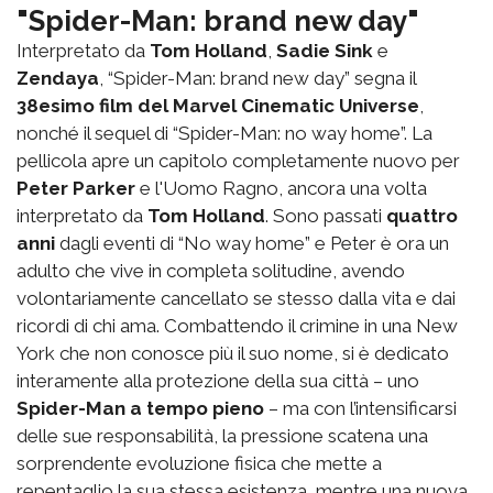
"Spider-Man: brand new day"
Interpretato da
Tom Holland
,
Sadie Sink
e
Zendaya
, “Spider-Man: brand new day” segna il
38esimo film del Marvel Cinematic Universe
,
nonché il sequel di “Spider-Man: no way home”. La
pellicola apre un capitolo completamente nuovo per
Peter Parker
e l'Uomo Ragno, ancora una volta
interpretato da
Tom Holland
. Sono passati
quattro
anni
dagli eventi di “No way home” e Peter è ora un
adulto che vive in completa solitudine, avendo
volontariamente cancellato se stesso dalla vita e dai
ricordi di chi ama. Combattendo il crimine in una New
York che non conosce più il suo nome, si è dedicato
interamente alla protezione della sua città – uno
Spider-Man a tempo pieno
– ma con l’intensificarsi
delle sue responsabilità, la pressione scatena una
sorprendente evoluzione fisica che mette a
repentaglio la sua stessa esistenza, mentre una nuova