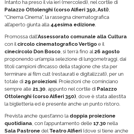
Intanto ha preso il via ieri (mercoledì), nel cortile di
Palazzo Ottolenghi (corso Alfieri 350, Asti)
,
“Cinema Cinema”, la rassegna cinematografica
all’aperto giunta alla
44esima edizione
.
Promossa dall’
Assessorato comunale alla Cultura
con il
circolo cinematografico Vertigo
e il
cinecircolo Don Bosco
, si terrà fino al
26 agosto
proponendo un’ampia selezione di lungometraggi, dai
titoli campioni d’incasso della stagione che sta per
terminare ai film cult (restaurati e digitalizzati), per un
totale di
29 proiezioni
. Proiezioni che cominciano
sempre alle
21.30
, appunto nel cortile di
Palazzo
Ottolenghi (corso Alfieri 350)
, dove è stata allestita
la biglietteria ed è presente anche un punto ristoro.
Prevista anche quest’anno la
doppia proiezione
quotidiana
, con l’appuntamento delle
17.30
nella
Sala Pastrone
del
Teatro Alfieri
(dove si tiene anche