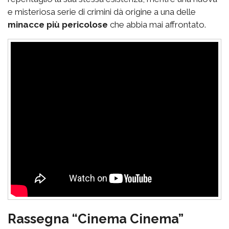
e misteriosa serie di crimini dà origine a una delle
minacce più pericolose
che abbia mai affrontato.
Rassegna “Cinema Cinema”