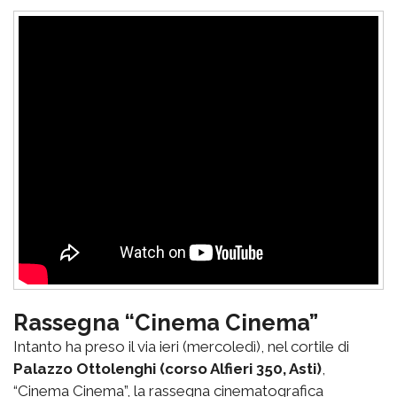
Rassegna “Cinema Cinema”
Intanto ha preso il via ieri (mercoledì), nel cortile di
Palazzo Ottolenghi (corso Alfieri 350, Asti)
,
“Cinema Cinema”, la rassegna cinematografica