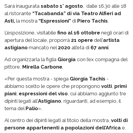
Sarà inaugurata
sabato 1° agosto
, dalle 16.30 alle 18
al ristorante
“Tacabanda” di via Teatro Alfieri ad
Asti,
la mostra
“Espressioni”
di
Piero Tachis
.
L’esposizione, visitabile
fino al 16 ottobre
negli orari di
apertura del locale, proporrà
21 opere
dell’
artista
astigiano
mancato nel
2020
all’età di
67 anni
.
Ad organizzarla la figlia
Giorgia
con l’ex compagna del
pittore,
Mirella Carbone
.
«Per questa mostra - spiega
Giorgia Tachis
-
abbiamo scelto le opere che propongono
volti
,
primi
piani
,
espressioni del viso
, cui abbiamo aggiunto tre
dipinti legati all’
Astigiano
, riguardanti, ad esempio, il
tema del
Palio
».
Al centro dei dipinti legati al titolo della mostra,
volti di
persone appartenenti a popolazioni dell’Africa
e,