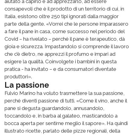
aiutato a capirlo e ad apprezzarlo, ad essere
consapevoli che è il prodotto di un territorio di cui, in
Italia, esistono oltre 250 tipi ignorati dalla maggior
parte della gente. «Vorrei che le persone imparassero
a fare il pane in casa, come successo nel periodo del
Covid – ha rivelato – perché il pane è terapeutico, dà
gioia e sicurezza. Impastandolo si comprende il lavoro
che c’è dietro, ne apprezzi il profumo e impari ad
esigere la qualità. Coinvolgete i bambini in questa
pratica - ha invitato – e da consumatori diventate
produttori».
La passione
Fulvio Marino ha voluto trasmettere la sua passione,
perché diventi passione di tutti. «Come il vino, anche il
pane si degusta guardandolo, annusandolo,
toccandolo e, in barba al galateo, masticandolo a
bocca aperta per sentirne meglio il sapore». Ha quindi
illustrato ricette, parlato delle pizze regionali, della