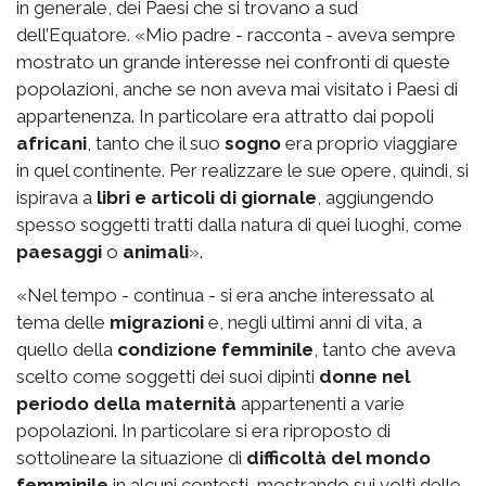
in generale, dei Paesi che si trovano a sud
dell’Equatore. «Mio padre - racconta - aveva sempre
mostrato un grande interesse nei confronti di queste
popolazioni, anche se non aveva mai visitato i Paesi di
appartenenza. In particolare era attratto dai popoli
africani
, tanto che il suo
sogno
era proprio viaggiare
in quel continente. Per realizzare le sue opere, quindi, si
ispirava a
libri e articoli di giornale
, aggiungendo
spesso soggetti tratti dalla natura di quei luoghi, come
paesaggi
o
animali
».
«Nel tempo - continua - si era anche interessato al
tema delle
migrazioni
e, negli ultimi anni di vita, a
quello della
condizione femminile
, tanto che aveva
scelto come soggetti dei suoi dipinti
donne nel
periodo della maternità
appartenenti a varie
popolazioni. In particolare si era riproposto di
sottolineare la situazione di
difficoltà del mondo
femminile
in alcuni contesti, mostrando sui volti delle