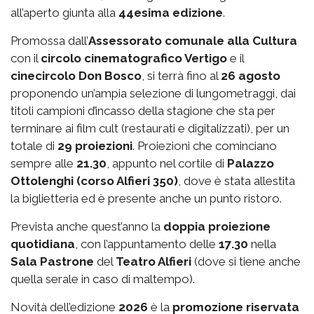
all’aperto giunta alla
44esima edizione
.
Promossa dall’
Assessorato comunale alla Cultura
con il
circolo cinematografico Vertigo
e il
cinecircolo Don Bosco
, si terrà fino al
26 agosto
proponendo un’ampia selezione di lungometraggi, dai
titoli campioni d’incasso della stagione che sta per
terminare ai film cult (restaurati e digitalizzati), per un
totale di
29 proiezioni
. Proiezioni che cominciano
sempre alle
21.30
, appunto nel cortile di
Palazzo
Ottolenghi (corso Alfieri 350)
, dove è stata allestita
la biglietteria ed è presente anche un punto ristoro.
Prevista anche quest’anno la
doppia proiezione
quotidiana
, con l’appuntamento delle
17.30
nella
Sala Pastrone
del
Teatro Alfieri
(dove si tiene anche
quella serale in caso di maltempo).
Novità dell’edizione
2026
è la
promozione riservata