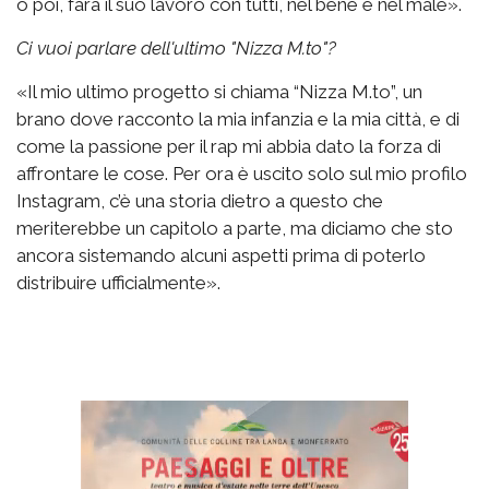
o poi, farà il suo lavoro con tutti, nel bene e nel male».
Ci vuoi parlare dell'ultimo "Nizza M.to"?
«Il mio ultimo progetto si chiama “Nizza M.to”, un
brano dove racconto la mia infanzia e la mia città, e di
come la passione per il rap mi abbia dato la forza di
affrontare le cose. Per ora è uscito solo sul mio profilo
Instagram, c’è una storia dietro a questo che
meriterebbe un capitolo a parte, ma diciamo che sto
ancora sistemando alcuni aspetti prima di poterlo
distribuire ufficialmente».