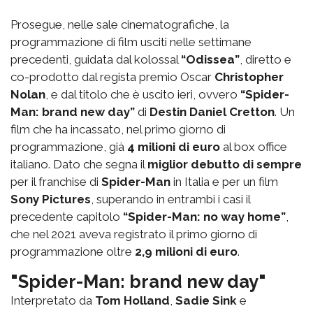
Prosegue, nelle sale cinematografiche, la
programmazione di film usciti nelle settimane
precedenti, guidata dal kolossal
“Odissea”
, diretto e
co-prodotto dal regista premio Oscar
Christopher
Nolan
, e dal titolo che è uscito ieri, ovvero
“Spider-
Man: brand new day”
di
Destin Daniel Cretton
. Un
film che ha incassato, nel primo giorno di
programmazione, già
4 milioni di euro
al box office
italiano. Dato che segna il
miglior debutto di sempre
per il franchise di
Spider-Man
in Italia e per un film
Sony Pictures
, superando in entrambi i casi il
precedente capitolo
“Spider-Man: no way home”
,
che nel 2021 aveva registrato il primo giorno di
programmazione oltre
2,9 milioni di euro
.
"Spider-Man: brand new day"
Interpretato da
Tom Holland
,
Sadie Sink
e