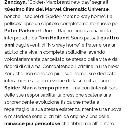
Zendaya
, “Spider-Man: brand new day” segna il
38esimo film del Marvel Cinematic Universe
,
nonché il sequel di “Spider-Man: no way home”. La
pellicola apre un capitolo completamente nuovo per
Peter Parker
e l'Uomo Ragno, ancora una volta
interpretato da
Tom Holland
. Sono passati
quattro
anni
dagli eventi di “No way home” e Peter è ora un
adulto che vive in completa solitudine, avendo
volontariamente cancellato se stesso dalla vita e dai
ricordi di chi ama. Combattendo il crimine in una New
York che non conosce più il suo nome, si è dedicato
interamente alla protezione della sua città – uno
Spider-Man a tempo pieno
– ma con l’intensificarsi
delle sue responsabilità, la pressione scatena una
sorprendente evoluzione fisica che mette a
repentaglio la sua stessa esistenza, mentre una nuova
e misteriosa serie di crimini dà origine a una delle
minacce più pericolose
che abbia mai affrontato.