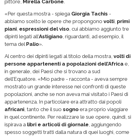
pittore,
Mirella Carbone
.
«Per questa mostra - spiega
Giorgia Tachis
-
abbiamo scelto le opere che propongono
volti
,
primi
piani
,
espressioni del viso
, cui abbiamo aggiunto tre
dipinti legati all’
Astigiano
, riguardanti, ad esempio, il
tema del
Palio
».
Al centro dei dipinti legati al titolo della mostra,
volti di
persone appartenenti a popolazioni dell’Africa
e,
in generale, dei Paesi che si trovano a sud
dell’Equatore. «Mio padre - racconta - aveva sempre
mostrato un grande interesse nei confronti di queste
popolazioni, anche se non aveva mai visitato i Paesi di
appartenenza. In particolare era attratto dai popoli
africani
, tanto che il suo
sogno
era proprio viaggiare
in quel continente. Per realizzare le sue opere, quindi, si
ispirava a
libri e articoli di giornale
, aggiungendo
spesso soggetti tratti dalla natura di quei luoghi, come