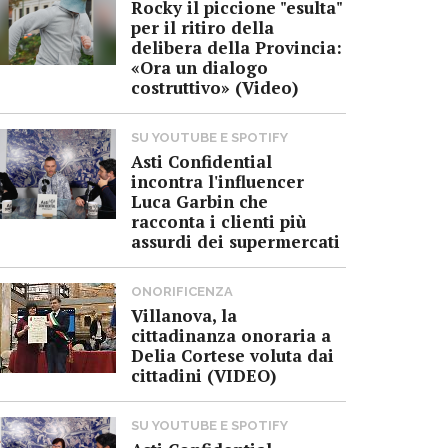
Rocky il piccione "esulta"
per il ritiro della
delibera della Provincia:
«Ora un dialogo
costruttivo» (Video)
SU YOUTUBE E SPOTIFY
Asti Confidential
incontra l'influencer
Luca Garbin che
racconta i clienti più
assurdi dei supermercati
ONORIFICENZA
Villanova, la
cittadinanza onoraria a
Delia Cortese voluta dai
cittadini (VIDEO)
SU YOUTUBE E SPOTIFY