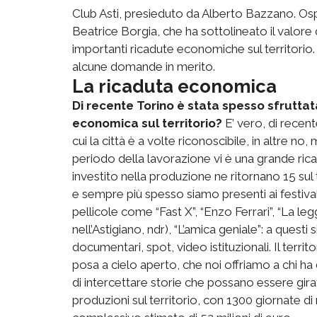
Club Asti, presieduto da Alberto Bazzano. Os
Beatrice Borgia, che ha sottolineato il valore
importanti ricadute economiche sul territorio
alcune domande in merito.
La ricaduta economica
Di recente Torino è stata spesso sfrutta
economica sul territorio?
E’ vero, di recent
cui la città è a volte riconoscibile, in altre n
periodo della lavorazione vi è una grande ri
investito nella produzione ne ritornano 15 sul 
e sempre più spesso siamo presenti ai festival d
pellicole come “Fast X”, “Enzo Ferrari”, “La le
nell’Astigiano, ndr), “L’amica geniale”: a ques
documentari, spot, video istituzionali. Il terr
posa a cielo aperto, che noi offriamo a chi h
di intercettare storie che possano essere gir
produzioni sul territorio, con 1300 giornate di 