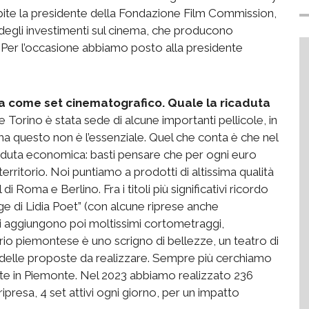
pite la presidente della Fondazione Film Commission,
 degli investimenti sul cinema, che producono
. Per l’occasione abbiamo posto alla presidente
ta come set cinematografico. Quale la ricaduta
e Torino è stata sede di alcune importanti pellicole, in
o, ma questo non è l’essenziale. Quel che conta è che nel
caduta economica: basti pensare che per ogni euro
territorio. Noi puntiamo a prodotti di altissima qualità
i Roma e Berlino. Fra i titoli più significativi ricordo
gge di Lidia Poet” (con alcune riprese anche
ti si aggiungono poi moltissimi cortometraggi,
itorio piemontese è uno scrigno di bellezze, un teatro di
a delle proposte da realizzare. Sempre più cerchiamo
ate in Piemonte. Nel 2023 abbiamo realizzato 236
ripresa, 4 set attivi ogni giorno, per un impatto