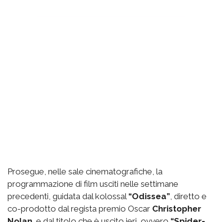
Prosegue, nelle sale cinematografiche, la
programmazione di film usciti nelle settimane
precedenti, guidata dal kolossal
“Odissea”
, diretto e
co-prodotto dal regista premio Oscar
Christopher
Nolan
, e dal titolo che è uscito ieri, ovvero
“Spider-