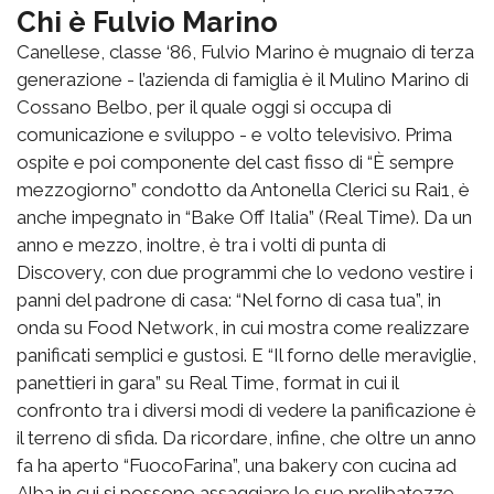
Chi è Fulvio Marino
Canellese, classe ‘86, Fulvio Marino è mugnaio di terza
generazione - l’azienda di famiglia è il Mulino Marino di
Cossano Belbo, per il quale oggi si occupa di
comunicazione e sviluppo - e volto televisivo. Prima
ospite e poi componente del cast fisso di “È sempre
mezzogiorno” condotto da Antonella Clerici su Rai1, è
anche impegnato in “Bake Off Italia” (Real Time). Da un
anno e mezzo, inoltre, è tra i volti di punta di
Discovery, con due programmi che lo vedono vestire i
panni del padrone di casa: “Nel forno di casa tua”, in
onda su Food Network, in cui mostra come realizzare
panificati semplici e gustosi. E “Il forno delle meraviglie,
panettieri in gara” su Real Time, format in cui il
confronto tra i diversi modi di vedere la panificazione è
il terreno di sfida. Da ricordare, infine, che oltre un anno
fa ha aperto “FuocoFarina”, una bakery con cucina ad
Alba in cui si possono assaggiare le sue prelibatezze.