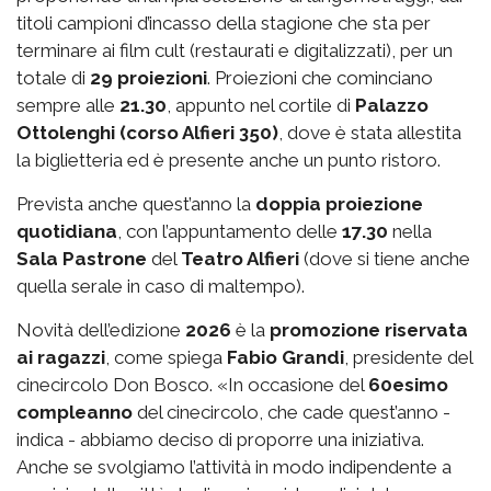
titoli campioni d’incasso della stagione che sta per
terminare ai film cult (restaurati e digitalizzati), per un
totale di
29 proiezioni
. Proiezioni che cominciano
sempre alle
21.30
, appunto nel cortile di
Palazzo
Ottolenghi (corso Alfieri 350)
, dove è stata allestita
la biglietteria ed è presente anche un punto ristoro.
Prevista anche quest’anno la
doppia proiezione
quotidiana
, con l’appuntamento delle
17.30
nella
Sala Pastrone
del
Teatro Alfieri
(dove si tiene anche
quella serale in caso di maltempo).
Novità dell’edizione
2026
è la
promozione riservata
ai ragazzi
, come spiega
Fabio Grandi
, presidente del
cinecircolo Don Bosco. «In occasione del
60esimo
compleanno
del cinecircolo, che cade quest’anno -
indica - abbiamo deciso di proporre una iniziativa.
Anche se svolgiamo l’attività in modo indipendente a