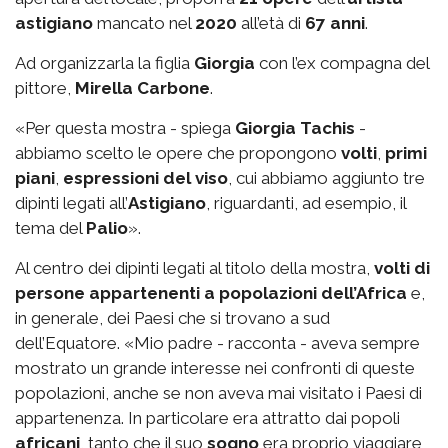
astigiano
mancato nel
2020
all’età di
67 anni
.
Ad organizzarla la figlia
Giorgia
con l’ex compagna del
pittore,
Mirella Carbone
.
«Per questa mostra - spiega
Giorgia Tachis
-
abbiamo scelto le opere che propongono
volti
,
primi
piani
,
espressioni del viso
, cui abbiamo aggiunto tre
dipinti legati all’
Astigiano
, riguardanti, ad esempio, il
tema del
Palio
».
Al centro dei dipinti legati al titolo della mostra,
volti di
persone appartenenti a popolazioni dell’Africa
e,
in generale, dei Paesi che si trovano a sud
dell’Equatore. «Mio padre - racconta - aveva sempre
mostrato un grande interesse nei confronti di queste
popolazioni, anche se non aveva mai visitato i Paesi di
appartenenza. In particolare era attratto dai popoli
africani
, tanto che il suo
sogno
era proprio viaggiare