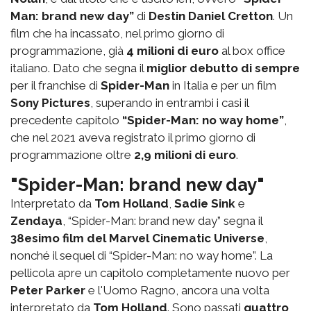
Man: brand new day”
di
Destin Daniel Cretton
. Un
film che ha incassato, nel primo giorno di
programmazione, già
4 milioni di euro
al box office
italiano. Dato che segna il
miglior debutto di sempre
per il franchise di
Spider-Man
in Italia e per un film
Sony Pictures
, superando in entrambi i casi il
precedente capitolo
“Spider-Man: no way home”
,
che nel 2021 aveva registrato il primo giorno di
programmazione oltre
2,9 milioni di euro
.
"Spider-Man: brand new day"
Interpretato da
Tom Holland
,
Sadie Sink
e
Zendaya
, “Spider-Man: brand new day” segna il
38esimo film del Marvel Cinematic Universe
,
nonché il sequel di “Spider-Man: no way home”. La
pellicola apre un capitolo completamente nuovo per
Peter Parker
e l'Uomo Ragno, ancora una volta
interpretato da
Tom Holland
. Sono passati
quattro