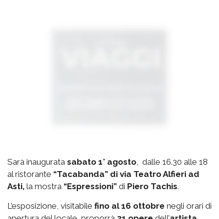
Sarà inaugurata
sabato 1° agosto
, dalle 16.30 alle 18
al ristorante
“Tacabanda” di via Teatro Alfieri ad
Asti,
la mostra
“Espressioni”
di
Piero Tachis
.
L’esposizione, visitabile
fino al 16 ottobre
negli orari di
apertura del locale, proporrà
21 opere
dell’
artista