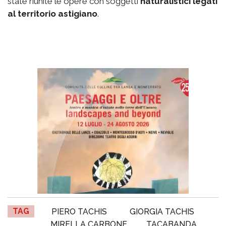
state riunite le opere con soggetti
naturalistici legati
al territorio astigiano
.
TAG
PIERO TACHIS
GIORGIA TACHIS
MIRELLA CARBONE
TACABANDA