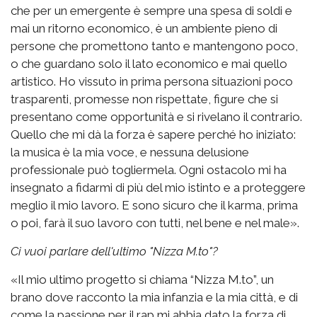
che per un emergente è sempre una spesa di soldi e
mai un ritorno economico, è un ambiente pieno di
persone che promettono tanto e mantengono poco,
o che guardano solo il lato economico e mai quello
artistico. Ho vissuto in prima persona situazioni poco
trasparenti, promesse non rispettate, figure che si
presentano come opportunità e si rivelano il contrario.
Quello che mi dà la forza è sapere perché ho iniziato:
la musica è la mia voce, e nessuna delusione
professionale può togliermela. Ogni ostacolo mi ha
insegnato a fidarmi di più del mio istinto e a proteggere
meglio il mio lavoro. E sono sicuro che il karma, prima
o poi, farà il suo lavoro con tutti, nel bene e nel male».
Ci vuoi parlare dell'ultimo "Nizza M.to"?
«Il mio ultimo progetto si chiama “Nizza M.to”, un
brano dove racconto la mia infanzia e la mia città, e di
come la passione per il rap mi abbia dato la forza di