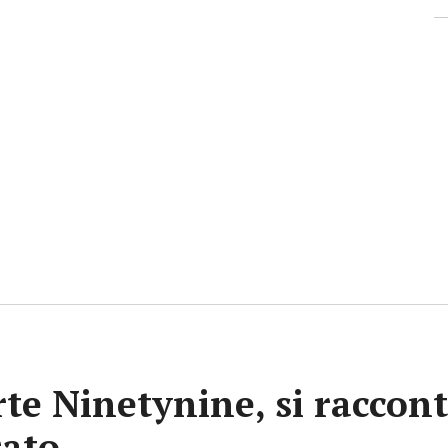
rte Ninetynine, si raccont
rato