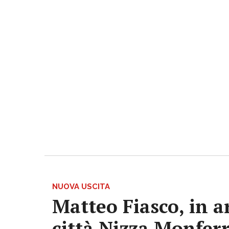
NUOVA USCITA
Matteo Fiasco, in a
città Nizza Monfer