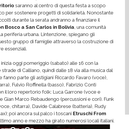
ritorio
saranno al centro di questa festa a scopo
oco per sostenere progetti di solidarietà. Nonostante
colti durante la serata andranno a finanziare il
n Bosco a San Carlos in Bolivia
, una comunità
a periferia urbana. Lintenzione, spiegano gli
questo gruppo di famiglie attraverso la costruzione di
re essenziali.
nizia oggi pomeriggio (sabato) alle 16 con la
 strade di Calliano, quindi dalle 18 via alla musica dal
e fanno parte gli astigiani Riccardo Favaro (voce),
rra), Fulvio Roffinella (basso), Fabrizio Conti
n il loro repertorio folk: Luca Garrone (voce e
e) e Gian Marco Rebaudengo (percussioni e cori). Funk
oce, chitarra), Davide Calabrese (batteria), Rudy
x); poi ancora sul palco i toscani
Etruschi From
ultimo anno e mezzo ha girato numerosi locali italiani.