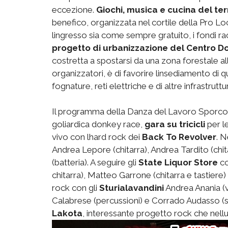
eccezione.
Giochi, musica e cucina del ter
benefico, organizzata nel cortile della Pro L
lingresso sia come sempre gratuito, i fondi rac
progetto di urbanizzazione del Centro Do
costretta a spostarsi da una zona forestale all
organizzatori, è di favorire linsediamento di 
fognature, reti elettriche e di altre infrastruttu
Il programma della Danza del Lavoro Sporco i
goliardica donkey race,
gara su tricicli
per le
vivo con lhard rock dei
Back To Revolver
. N
Andrea Lepore (chitarra), Andrea Tardito (chita
(batteria). A seguire gli
State Liquor Store
co
chitarra), Matteo Garrone (chitarra e tastier
rock con gli
Sturialavandini
Andrea Anania (v
Calabrese (percussioni) e Corrado Audasso (sa
Lakota
, interessante progetto rock che nell