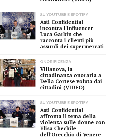
SU YOUTUBE E SPOTIFY
Asti Confidential
incontra l'influencer
Luca Garbin che
racconta i clienti più
assurdi dei supermercati
ONORIFICENZA
Villanova, la
cittadinanza onoraria a
Delia Cortese voluta dai
cittadini (VIDEO)
SU YOUTUBE E SPOTIFY
Asti Confidential
affronta il tema della
violenza sulle donne con
Elisa Chechile
dell'Orecchio di Venere