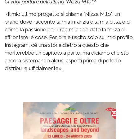
Ci vuoi parlare dell'ultimo "Nizza M.to"?
«Il mio ultimo progetto si chiama “Nizza M.to”, un
brano dove racconto la mia infanzia e la mia città, e di
come la passione per il rap mi abbia dato la forza di
affrontare le cose. Per ora è uscito solo sul mio profilo
Instagram, c’è una storia dietro a questo che
meriterebbe un capitolo a parte, ma diciamo che sto
ancora sistemando alcuni aspetti prima di poterlo
distribuire ufficialmente».