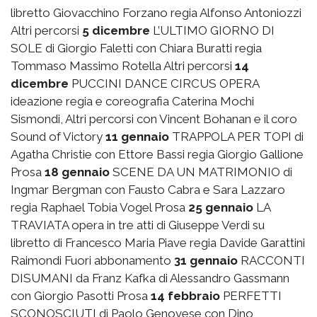
libretto Giovacchino Forzano regia Alfonso Antoniozzi
Altri percorsi
5 dicembre
L’ULTIMO GIORNO DI
SOLE di Giorgio Faletti con Chiara Buratti regia
Tommaso Massimo Rotella Altri percorsi
14
dicembre
PUCCINI DANCE CIRCUS OPERA
ideazione regia e coreografia Caterina Mochi
Sismondi, Altri percorsi con Vincent Bohanan e il coro
Sound of Victory
11 gennaio
TRAPPOLA PER TOPI di
Agatha Christie con Ettore Bassi regia Giorgio Gallione
Prosa
18 gennaio
SCENE DA UN MATRIMONIO di
Ingmar Bergman con Fausto Cabra e Sara Lazzaro
regia Raphael Tobia Vogel Prosa
25 gennaio
LA
TRAVIATA opera in tre atti di Giuseppe Verdi su
libretto di Francesco Maria Piave regia Davide Garattini
Raimondi Fuori abbonamento
31 gennaio
RACCONTI
DISUMANI da Franz Kafka di Alessandro Gassmann
con Giorgio Pasotti Prosa
14 febbraio
PERFETTI
SCONOSCIUTI di Paolo Genovese con Dino