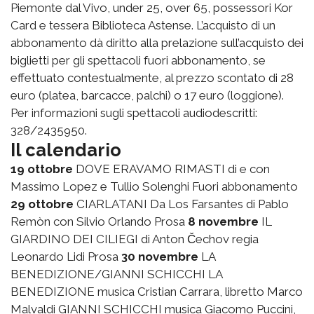
Piemonte dal Vivo, under 25, over 65, possessori Kor
Card e tessera Biblioteca Astense. L’acquisto di un
abbonamento dà diritto alla prelazione sull’acquisto dei
biglietti per gli spettacoli fuori abbonamento, se
effettuato contestualmente, al prezzo scontato di 28
euro (platea, barcacce, palchi) o 17 euro (loggione).
Per informazioni sugli spettacoli audiodescritti:
328/2435950.
Il calendario
19 ottobre
DOVE ERAVAMO RIMASTI di e con
Massimo Lopez e Tullio Solenghi Fuori abbonamento
29 ottobre
CIARLATANI Da Los Farsantes di Pablo
Remòn con Silvio Orlando Prosa
8 novembre
IL
GIARDINO DEI CILIEGI di Anton Čechov regia
Leonardo Lidi Prosa
30 novembre
LA
BENEDIZIONE/GIANNI SCHICCHI LA
BENEDIZIONE musica Cristian Carrara, libretto Marco
Malvaldi GIANNI SCHICCHI musica Giacomo Puccini,