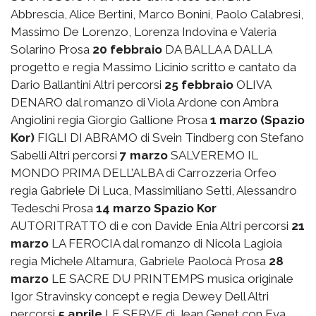
Abbrescia, Alice Bertini, Marco Bonini, Paolo Calabresi,
Massimo De Lorenzo, Lorenza Indovina e Valeria
Solarino Prosa
20 febbraio
DA BALLA A DALLA
progetto e regia Massimo Licinio scritto e cantato da
Dario Ballantini Altri percorsi
25 febbraio
OLIVA
DENARO dal romanzo di Viola Ardone con Ambra
Angiolini regia Giorgio Gallione Prosa
1 marzo (Spazio
Kor)
FIGLI DI ABRAMO di Svein Tindberg con Stefano
Sabelli Altri percorsi
7 marzo
SALVEREMO IL
MONDO PRIMA DELL’ALBA di Carrozzeria Orfeo
regia Gabriele Di Luca, Massimiliano Setti, Alessandro
Tedeschi Prosa
14 marzo Spazio Kor
AUTORITRATTO di e con Davide Enia Altri percorsi
21
marzo
LA FEROCIA dal romanzo di Nicola Lagioia
regia Michele Altamura, Gabriele Paolocà Prosa
28
marzo
LE SACRE DU PRINTEMPS musica originale
Igor Stravinsky concept e regia Dewey Dell Altri
percorsi
5 aprile
LE SERVE di Jean Genet con Eva