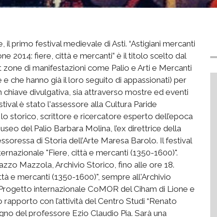
l primo festival medievale di Asti. “Astigiani mercanti
 2014: fiere, città e mercanti” è il titolo scelto dal
 zone di manifestazioni come Palio e Arti e Mercanti
 e che hanno già il loro seguito di appassionati) per
in chiave divulgativa, sia attraverso mostre ed eventi
stival è stato l'assessore alla Cultura Paride
o storico, scrittore e ricercatore esperto dell’epoca
useo del Palio Barbara Molina, l’ex direttrice della
soressa di Storia dell’Arte Maresa Barolo. Il festival
ernazionale "Fiere, città e mercanti (1350-1600)".
lazzo Mazzola, Archivio Storico, fino alle ore 18.
ttà e mercanti (1350-1600)", sempre all'Archivio
al Progetto internazionale CoMOR del Ciham di Lione e
tto rapporto con l’attività del Centro Studi “Renato
egno del professore Ezio Claudio Pia. Sarà una