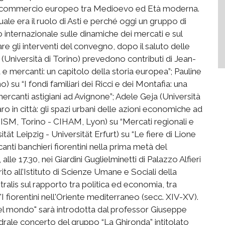
del commercio europeo tra Medioevo ed Età moderna.
uale era il ruolo di Asti e perché oggi un gruppo di
o internazionale sulle dinamiche dei mercati e sul
lare gli interventi del convegno, dopo il saluto delle
 (Università di Torino) prevedono contributi di Jean-
à e mercanti: un capitolo della storia europea”; Pauline
 su “I fondi familiari dei Ricci e dei Montafia: una
 mercanti astigiani ad Avignone”; Adele Geja (Università
ro in città: gli spazi urbani delle azioni economiche ad
CRISM, Torino - CIHAM, Lyon) su “Mercati regionali e
ität Leipzig - Universität Erfurt) su “Le fiere di Lione
nti banchieri fiorentini nella prima metà del
alle 17.30, nei Giardini Guglielminetti di Palazzo Alfieri
to all’Istituto di Scienze Umane e Sociali della
tralis sul rapporto tra politica ed economia, tra
I fiorentini nell'Oriente mediterraneo (secc. XIV-XV).
el mondo" sarà introdotta dal professor Giuseppe
edrale concerto del gruppo “La Ghironda” intitolato