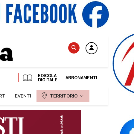
EDICOLA
ABBONAMENTI
DIGITALE
RT
EVENTI
TERRITORIO