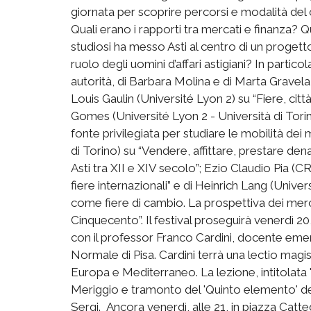
giornata per scoprire percorsi e modalità 
Quali erano i rapporti tra mercati e finanza? Q
studiosi ha messo Asti al centro di un progett
ruolo degli uomini d’affari astigiani? In partico
autorità, di Barbara Molina e di Marta Gravela
Louis Gaulin (Université Lyon 2) su “Fiere, citt
Gomes (Université Lyon 2 - Università di Torino)
fonte privilegiata per studiare le mobilità dei
di Torino) su “Vendere, affittare, prestare dena
Asti tra XII e XIV secolo”; Ezio Claudio Pia (
fiere internazionali” e di Heinrich Lang (Univers
come fiere di cambio. La prospettiva dei merca
Cinquecento”. Il festival proseguirà venerdì 20, 
con il professor Franco Cardini, docente emeri
Normale di Pisa. Cardini terrà una lectio magis
Europa e Mediterraneo. La lezione, intitolata "
Meriggio e tramonto del 'Quinto elemento' d
Sergi. Ancora venerdì, alle 21, in piazza Catt