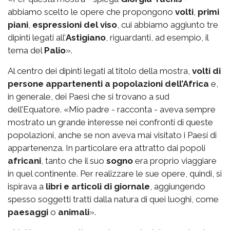
abbiamo scelto le opere che propongono
volti
,
primi
piani
,
espressioni del viso
, cui abbiamo aggiunto tre
dipinti legati all’
Astigiano
, riguardanti, ad esempio, il
tema del
Palio
».
Al centro dei dipinti legati al titolo della mostra,
volti di
persone appartenenti a popolazioni dell’Africa
e,
in generale, dei Paesi che si trovano a sud
dell’Equatore. «Mio padre - racconta - aveva sempre
mostrato un grande interesse nei confronti di queste
popolazioni, anche se non aveva mai visitato i Paesi di
appartenenza. In particolare era attratto dai popoli
africani
, tanto che il suo
sogno
era proprio viaggiare
in quel continente. Per realizzare le sue opere, quindi, si
ispirava a
libri e articoli di giornale
, aggiungendo
spesso soggetti tratti dalla natura di quei luoghi, come
paesaggi
o
animali
».