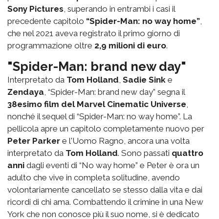
Sony Pictures
, superando in entrambi i casi il
precedente capitolo
“Spider-Man: no way home”
,
che nel 2021 aveva registrato il primo giorno di
programmazione oltre
2,9 milioni di euro
.
"Spider-Man: brand new day"
Interpretato da
Tom Holland
,
Sadie Sink
e
Zendaya
, “Spider-Man: brand new day” segna il
38esimo film del Marvel Cinematic Universe
,
nonché il sequel di “Spider-Man: no way home”. La
pellicola apre un capitolo completamente nuovo per
Peter Parker
e l'Uomo Ragno, ancora una volta
interpretato da
Tom Holland
. Sono passati
quattro
anni
dagli eventi di “No way home” e Peter è ora un
adulto che vive in completa solitudine, avendo
volontariamente cancellato se stesso dalla vita e dai
ricordi di chi ama. Combattendo il crimine in una New
York che non conosce più il suo nome, si è dedicato