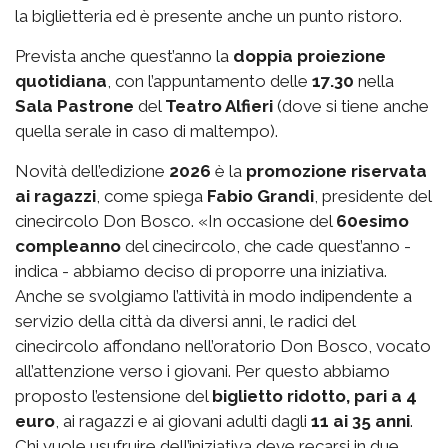
la biglietteria ed è presente anche un punto ristoro.
Prevista anche quest’anno la
doppia proiezione
quotidiana
, con l’appuntamento delle
17.30
nella
Sala Pastrone
del
Teatro Alfieri
(dove si tiene anche
quella serale in caso di maltempo).
Novità dell’edizione
2026
è la
promozione riservata
ai ragazzi
, come spiega
Fabio Grandi
, presidente del
cinecircolo Don Bosco. «In occasione del
60esimo
compleanno
del cinecircolo, che cade quest’anno -
indica - abbiamo deciso di proporre una iniziativa.
Anche se svolgiamo l’attività in modo indipendente a
servizio della città da diversi anni, le radici del
cinecircolo affondano nell’oratorio Don Bosco, vocato
all’attenzione verso i giovani. Per questo abbiamo
proposto l’estensione del
biglietto ridotto, pari a 4
euro
, ai ragazzi e ai giovani adulti dagli
11 ai 35 anni
.
Chi vuole usufruire dell’iniziativa deve recarsi in due