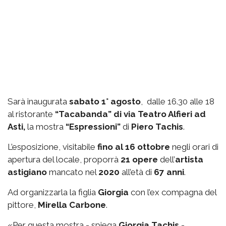
Sarà inaugurata
sabato 1° agosto
, dalle 16.30 alle 18
al ristorante
“Tacabanda” di via Teatro Alfieri ad
Asti,
la mostra
“Espressioni”
di
Piero Tachis
.
L’esposizione, visitabile
fino al 16 ottobre
negli orari di
apertura del locale, proporrà
21 opere
dell’
artista
astigiano
mancato nel
2020
all’età di
67 anni
.
Ad organizzarla la figlia
Giorgia
con l’ex compagna del
pittore,
Mirella Carbone
.
«Per questa mostra - spiega
Giorgia Tachis
-