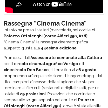
Rassegna “Cinema Cinema”
Intanto ha preso il via ieri (mercoledì), nel cortile di
Palazzo Ottolenghi (corso Alfieri 350, Asti)
,
“Cinema Cinema”, la rassegna cinematografica
all’aperto giunta alla
44esima edizione
.
Promossa dall’
Assessorato comunale alla Cultura
con il
circolo cinematografico Vertigo
e il
cinecircolo Don Bosco
, si terrà fino al
26 agosto
proponendo un’ampia selezione di lungometraggi, dai
titoli campioni d’incasso della stagione che sta per
terminare ai film cult (restaurati e digitalizzati), per un
totale di
29 proiezioni
. Proiezioni che cominciano
sempre alle
21.30
, appunto nel cortile di
Palazzo
Ottolenghi (corso Alfieri 350)
, dove è stata allestita