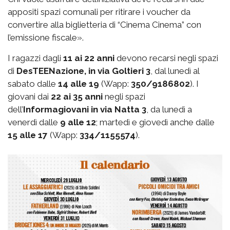
appositi spazi comunali per ritirare i voucher da
convertire alla biglietteria di “Cinema Cinema” con
l’emissione fiscale».
I ragazzi dagli
11 ai 22 anni
devono recarsi negli spazi
di
DesTEENazione, in via Goltieri 3
, dal lunedì al
sabato dalle
14 alle 19
(Wapp:
350/9186802
). I
giovani dai
22 ai 35 anni
negli spazi
dell’
Informagiovani in via Natta 3
, da lunedì a
venerdì dalle
9 alle 12
; martedì e giovedì anche dalle
15 alle 17
(Wapp:
334/1155574
).