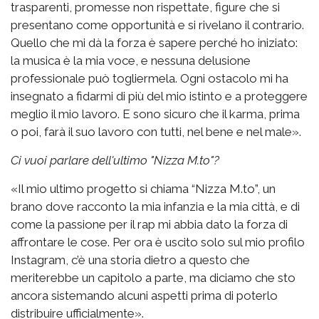
trasparenti, promesse non rispettate, figure che si
presentano come opportunità e si rivelano il contrario.
Quello che mi dà la forza è sapere perché ho iniziato:
la musica è la mia voce, e nessuna delusione
professionale può togliermela. Ogni ostacolo mi ha
insegnato a fidarmi di più del mio istinto e a proteggere
meglio il mio lavoro. E sono sicuro che il karma, prima
o poi, farà il suo lavoro con tutti, nel bene e nel male».
Ci vuoi parlare dell'ultimo "Nizza M.to"?
«Il mio ultimo progetto si chiama “Nizza M.to”, un
brano dove racconto la mia infanzia e la mia città, e di
come la passione per il rap mi abbia dato la forza di
affrontare le cose. Per ora è uscito solo sul mio profilo
Instagram, c’è una storia dietro a questo che
meriterebbe un capitolo a parte, ma diciamo che sto
ancora sistemando alcuni aspetti prima di poterlo
distribuire ufficialmente».