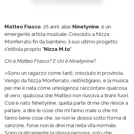
Matteo Fiasco
, 26 anni, alias
Ninetynine
, è un
emergente artista musicale. Cresciuto a Nizza
Monferrato fin da bambino, il suo ultimo progetto
s'intitola proprio "
Nizza M.to
"
Chi è Matteo Fiasco? E chi è Ninetynine?
«Sono un ragazzo come tanti, cresciuto in provincia.
Vengo da Nizza Monferrato, nell’Astigiano, e la musica
per me è nata come un’esigenza: raccontare qualcosa
di vero, qualcosa che Matteo non riusciva a tirare fuori.
Così è nato Ninetynine, quella parte di me che riesce a
parlare, a dire le cose che mi fanno male o che mi
fanno bene cose che, se non le dicessi sotto forma di
canzone, forse non le direi mai nella vita normale.
Sono praticamente la stessa persona, solo che