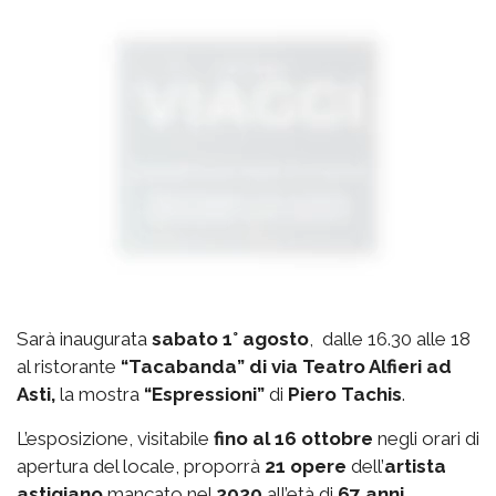
Sarà inaugurata
sabato 1° agosto
, dalle 16.30 alle 18
al ristorante
“Tacabanda” di via Teatro Alfieri ad
Asti,
la mostra
“Espressioni”
di
Piero Tachis
.
L’esposizione, visitabile
fino al 16 ottobre
negli orari di
apertura del locale, proporrà
21 opere
dell’
artista
astigiano
mancato nel
2020
all’età di
67 anni
.