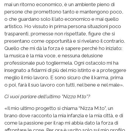
mai un ritorno economico, è un ambiente pieno di
persone che promettono tanto e mantengono poco,
o che guardano solo il lato economico e mai quello
artistico. Ho vissuto in prima persona situazioni poco
trasparenti, promesse non rispettate, figure che si
presentano come opportunità e si rivelano il contrario.
Quello che mi dà la forza è sapere perché ho iniziato:
la musica è la mia voce, e nessuna delusione
professionale può togliermela. Ogni ostacolo mi ha
insegnato a fidarmi di più del mio istinto e a proteggere
meglio il mio lavoro. E sono sicuro che il karma, prima
o poi, farà il suo lavoro con tutti, nel bene e nel male».
Ci vuoi parlare dell'ultimo "Nizza M.to"?
«Il mio ultimo progetto si chiama “Nizza M.to”, un
brano dove racconto la mia infanzia e la mia città, e di
come la passione per il rap mi abbia dato la forza di
affrontare le cose. Per ora è uscito solo sul mio profilo