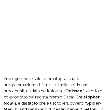
Prosegue, nelle sale cinematografiche, la
programmazione di film usciti nelle settimane
precedenti, guidata dal kolossal
“Odissea”
, diretto e
co-prodotto dal regista premio Oscar
Christopher
Nolan
, e dal titolo che è uscito ieri, ovvero
“Spider-
Man: brand new day”
di
Destin Daniel Cretton
. Un