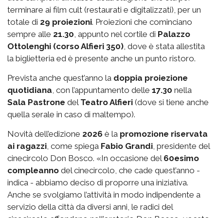
terminare ai film cult (restaurati e digitalizzati), per un
totale di
29 proiezioni
. Proiezioni che cominciano
sempre alle
21.30
, appunto nel cortile di
Palazzo
Ottolenghi (corso Alfieri 350)
, dove è stata allestita
la biglietteria ed è presente anche un punto ristoro.
Prevista anche quest’anno la
doppia proiezione
quotidiana
, con l’appuntamento delle
17.30
nella
Sala Pastrone
del
Teatro Alfieri
(dove si tiene anche
quella serale in caso di maltempo).
Novità dell’edizione
2026
è la
promozione riservata
ai ragazzi
, come spiega
Fabio Grandi
, presidente del
cinecircolo Don Bosco. «In occasione del
60esimo
compleanno
del cinecircolo, che cade quest’anno -
indica - abbiamo deciso di proporre una iniziativa.
Anche se svolgiamo l’attività in modo indipendente a
servizio della città da diversi anni, le radici del