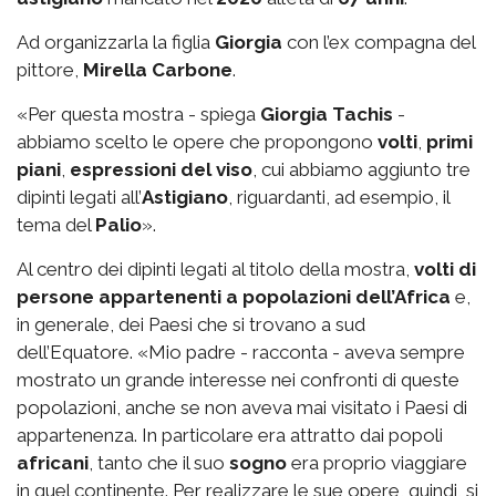
Ad organizzarla la figlia
Giorgia
con l’ex compagna del
pittore,
Mirella Carbone
.
«Per questa mostra - spiega
Giorgia Tachis
-
abbiamo scelto le opere che propongono
volti
,
primi
piani
,
espressioni del viso
, cui abbiamo aggiunto tre
dipinti legati all’
Astigiano
, riguardanti, ad esempio, il
tema del
Palio
».
Al centro dei dipinti legati al titolo della mostra,
volti di
persone appartenenti a popolazioni dell’Africa
e,
in generale, dei Paesi che si trovano a sud
dell’Equatore. «Mio padre - racconta - aveva sempre
mostrato un grande interesse nei confronti di queste
popolazioni, anche se non aveva mai visitato i Paesi di
appartenenza. In particolare era attratto dai popoli
africani
, tanto che il suo
sogno
era proprio viaggiare
in quel continente. Per realizzare le sue opere, quindi, si