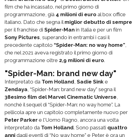
film che ha incassato, nel primo giorno di
programmazione, già
4 milioni di euro
al box office
italiano. Dato che segna il
miglior debutto di sempre
per il franchise di
Spider-Man
in Italia e per un film
Sony Pictures
, superando in entrambi i casi il
precedente capitolo
“Spider-Man: no way home”
,
che nel 2021 aveva registrato il primo giorno di
programmazione oltre
2,9 milioni di euro
.
"Spider-Man: brand new day"
Interpretato da
Tom Holland
,
Sadie Sink
e
Zendaya
, “Spider-Man: brand new day” segna il
38esimo film del Marvel Cinematic Universe
,
nonché il sequel di “Spider-Man: no way home”. La
pellicola apre un capitolo completamente nuovo per
Peter Parker
e l'Uomo Ragno, ancora una volta
interpretato da
Tom Holland
. Sono passati
quattro
anni
dagli eventi di “No way home” e Peter è ora un