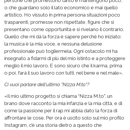
persone che promettono tanto e mantengono poco,
o che guardano solo il lato economico e mai quello
artistico. Ho vissuto in prima persona situazioni poco
trasparenti, promesse non rispettate, figure che si
presentano come opportunità e si rivelano il contrario.
Quello che mi dà la forza è sapere perché ho iniziato:
la musica è la mia voce, e nessuna delusione
professionale può togliermela. Ogni ostacolo mi ha
insegnato a fidarmi di più del mio istinto e a proteggere
meglio il mio lavoro. E sono sicuro che il karma, prima
o poi, farà il suo lavoro con tutti, nel bene e nel male».
Ci vuoi parlare dell'ultimo "Nizza M.to"?
«Il mio ultimo progetto si chiama “Nizza M.to”, un
brano dove racconto la mia infanzia e la mia città, e di
come la passione per il rap mi abbia dato la forza di
affrontare le cose. Per ora è uscito solo sul mio profilo
Instagram, c’è una storia dietro a questo che