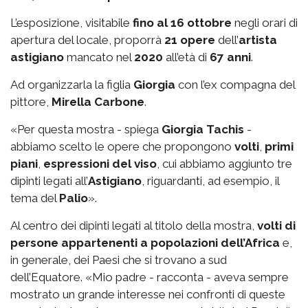
L’esposizione, visitabile
fino al 16 ottobre
negli orari di
apertura del locale, proporrà
21 opere
dell’
artista
astigiano
mancato nel
2020
all’età di
67 anni
.
Ad organizzarla la figlia
Giorgia
con l’ex compagna del
pittore,
Mirella Carbone
.
«Per questa mostra - spiega
Giorgia Tachis
-
abbiamo scelto le opere che propongono
volti
,
primi
piani
,
espressioni del viso
, cui abbiamo aggiunto tre
dipinti legati all’
Astigiano
, riguardanti, ad esempio, il
tema del
Palio
».
Al centro dei dipinti legati al titolo della mostra,
volti di
persone appartenenti a popolazioni dell’Africa
e,
in generale, dei Paesi che si trovano a sud
dell’Equatore. «Mio padre - racconta - aveva sempre
mostrato un grande interesse nei confronti di queste