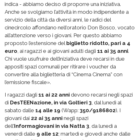
indica - abbiamo deciso di proporre una iniziativa.
Anche se svolgiamo l’attività in modo indipendente a
servizio della città da diversi anni, le radici del
cinecircolo affondano nell’oratorio Don Bosco, vocato
all’attenzione verso i giovani. Per questo abbiamo
proposto l’estensione del
biglietto ridotto, pari a 4
euro
, ai ragazzi e ai giovani adulti dagli
11 ai 35 anni
.
Chi vuole usufruire dell’iniziativa deve recarsi in due
appositi spazi comunali per ritirare i voucher da
convertire alla biglietteria di “Cinema Cinema” con
l’emissione fiscale».
I ragazzi dagli
11 ai 22 anni
devono recarsi negli spazi
di
DesTEENazione, in via Goltieri 3
, dal lunedì al
sabato dalle
14 alle 19
(Wapp:
350/9186802
). I
giovani dai
22 ai 35 anni
negli spazi
dell’
Informagiovani in via Natta 3
, da lunedì a
venerdì dalle
9 alle 12
; martedì e giovedì anche dalle