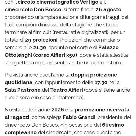
con il
circolo cinematografico Vertigo
e il
cinecircolo Don Bosco
, si terrà fino al
26 agosto
proponendo un’ampia selezione di lungometraggi, dai
titoli campioni d’incasso della stagione che sta per
terminare ai film cult (restaurati e digitalizzati), per un
totale di
29 proiezioni
. Proiezioni che cominciano
sempre alle
21.30
, appunto nel cortile di
Palazzo
Ottolenghi (corso Alfieri 350)
, dove è stata allestita
la biglietteria ed è presente anche un punto ristoro.
Prevista anche quest’anno la
doppia proiezione
quotidiana
, con l’appuntamento delle
17.30
nella
Sala Pastrone
del
Teatro Alfieri
(dove si tiene anche
quella serale in caso di maltempo).
Novità dell’edizione
2026
è la
promozione riservata
ai ragazzi
, come spiega
Fabio Grandi
, presidente del
cinecircolo Don Bosco. «In occasione del
60esimo
compleanno
del cinecircolo, che cade quest’anno -