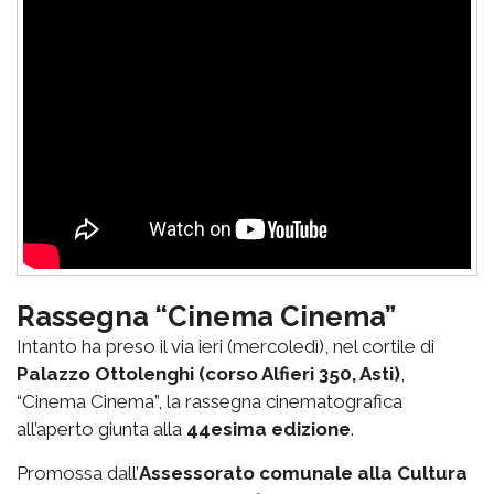
Rassegna “Cinema Cinema”
Intanto ha preso il via ieri (mercoledì), nel cortile di
Palazzo Ottolenghi (corso Alfieri 350, Asti)
,
“Cinema Cinema”, la rassegna cinematografica
all’aperto giunta alla
44esima edizione
.
Promossa dall’
Assessorato comunale alla Cultura