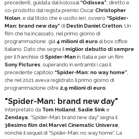
precedenti, guidata dal kolossal
“Odissea”
, diretto e
co-prodotto dal regista premio Oscar
Christopher
Nolan
, e dal titolo che è uscito ieri, ovvero
“Spider-
Man: brand new day”
di
Destin Daniel Cretton
. Un
film che ha incassato, nel primo giorno di
programmazione, già
4 milioni di euro
al box office
italiano. Dato che segna il
miglior debutto di sempre
per il franchise di
Spider-Man
in Italia e per un film
Sony Pictures
, superando in entrambi i casi il
precedente capitolo
“Spider-Man: no way home”
,
che nel 2021 aveva registrato il primo giorno di
programmazione oltre
2,9 milioni di euro
.
"Spider-Man: brand new day"
Interpretato da
Tom Holland
,
Sadie Sink
e
Zendaya
, “Spider-Man: brand new day” segna il
38esimo film del Marvel Cinematic Universe
,
nonché il sequel di “Spider-Man: no way home”. La