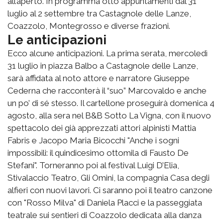
all’aperto. In programma otto appuntamenti dal 31
luglio al 2 settembre tra Castagnole delle Lanze,
Coazzolo, Montegrosso e diverse frazioni.
Le anticipazioni
Ecco alcune anticipazioni. La prima serata, mercoledì
31 luglio in piazza Balbo a Castagnole delle Lanze,
sarà affidata al noto attore e narratore Giuseppe
Cederna che racconterà il “suo” Marcovaldo e anche
un po’ di sé stesso. Il cartellone proseguirà domenica 4
agosto, alla sera nel B&B Sotto La Vigna, con il nuovo
spettacolo dei già apprezzati attori alpinisti Mattia
Fabris e Jacopo Maria Bicocchi "Anche i sogni
impossibili: il quindicesimo ottomila di Fausto De
Stefani". Torneranno poi al festival Luigi D’Elia,
Stivalaccio Teatro, Gli Omini, la compagnia Casa degli
alfieri con nuovi lavori. Ci saranno poi il teatro canzone
con "Rosso Milva" di Daniela Placci e la passeggiata
teatrale sui sentieri di Coazzolo dedicata alla danza